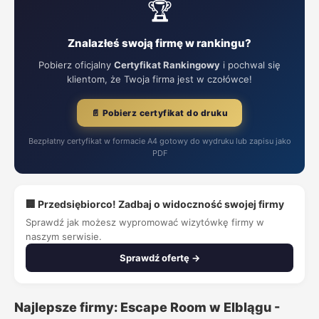
🏆
Znalazłeś swoją firmę w rankingu?
Pobierz oficjalny
Certyfikat Rankingowy
i pochwal się
klientom, że Twoja firma jest w czołówce!
📄 Pobierz certyfikat do druku
Bezpłatny certyfikat w formacie A4 gotowy do wydruku lub zapisu jako
PDF
🏢 Przedsiębiorco! Zadbaj o widoczność swojej firmy
Sprawdź jak możesz wypromować wizytówkę firmy w
naszym serwisie.
Sprawdź ofertę →
Najlepsze firmy: Escape Room w Elblągu -