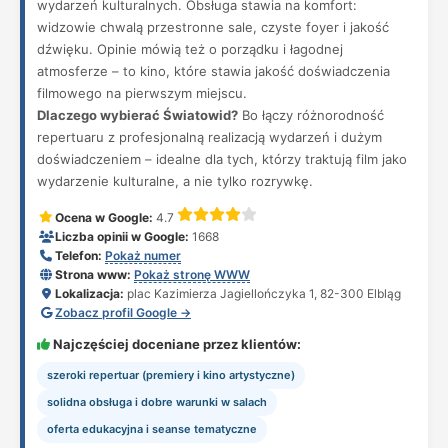
wydarzeń kulturalnych. Obsługa stawia na komfort:
widzowie chwalą przestronne sale, czyste foyer i jakość
dźwięku. Opinie mówią też o porządku i łagodnej
atmosferze – to kino, które stawia jakość doświadczenia
filmowego na pierwszym miejscu.
Dlaczego wybierać Światowid?
Bo łączy różnorodność
repertuaru z profesjonalną realizacją wydarzeń i dużym
doświadczeniem – idealne dla tych, którzy traktują film jako
wydarzenie kulturalne, a nie tylko rozrywkę.
Ocena w Google:
4.7
Liczba opinii w Google:
1668
Telefon:
Pokaż numer
Strona www:
Pokaż stronę WWW
Lokalizacja:
plac Kazimierza Jagiellończyka 1, 82-300 Elbląg
Zobacz profil Google →
Najczęściej doceniane przez klientów:
szeroki repertuar (premiery i kino artystyczne)
solidna obsługa i dobre warunki w salach
oferta edukacyjna i seanse tematyczne