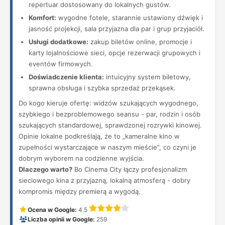
repertuar dostosowany do lokalnych gustów.
Komfort:
wygodne fotele, starannie ustawiony dźwięk i
jasność projekcji, sala przyjazna dla par i grup przyjaciół.
Usługi dodatkowe:
zakup biletów online, promocje i
karty lojalnościowe sieci, opcje rezerwacji grupowych i
eventów firmowych.
Doświadczenie klienta:
intuicyjny system biletowy,
sprawna obsługa i szybka sprzedaż przekąsek.
Do kogo kieruje ofertę: widzów szukających wygodnego,
szybkiego i bezproblemowego seansu - par, rodzin i osób
szukających standardowej, sprawdzonej rozrywki kinowej.
Opinie lokalne podkreślają, że to „kameralne kino w
zupełności wystarczające w naszym mieście”, co czyni je
dobrym wyborem na codzienne wyjścia.
Dlaczego warto?
Bo Cinema City łączy profesjonalizm
sieciowego kina z przyjazną, lokalną atmosferą - dobry
kompromis między premierą a wygodą.
Ocena w Google:
4.5
Liczba opinii w Google:
259