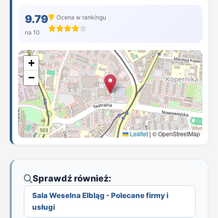
9.79
Ocena w rankingu
na 10
+
−
Leaflet
|
© OpenStreetMap
Sprawdź również:
Sala Weselna Elbląg - Polecane firmy i
usługi