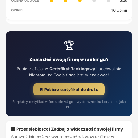
3.8
16 opinii
🏆
Znalazłeś swoją firmę w rankingu?
Pobierz oficjalny
Certyfikat Rankingowy
i pochwal się
klientom, że Twoja firma jest w czołówce!
📄 Pobierz certyfikat do druku
Bezpłatny certyfikat w formacie A4 gotowy do wydruku lub zapisu jako
PDF
🏢 Przedsiębiorco! Zadbaj o widoczność swojej firmy
Sprawdź jak możesz wypromować wizytówkę firmy w