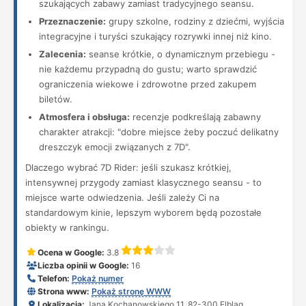
szukających zabawy zamiast tradycyjnego seansu.
Przeznaczenie:
grupy szkolne, rodziny z dziećmi, wyjścia
integracyjne i turyści szukający rozrywki innej niż kino.
Zalecenia:
seanse krótkie, o dynamicznym przebiegu -
nie każdemu przypadną do gustu; warto sprawdzić
ograniczenia wiekowe i zdrowotne przed zakupem
biletów.
Atmosfera i obsługa:
recenzje podkreślają zabawny
charakter atrakcji: "dobre miejsce żeby poczuć delikatny
dreszczyk emocji związanych z 7D".
Dlaczego wybrać 7D Rider: jeśli szukasz krótkiej,
intensywnej przygody zamiast klasycznego seansu - to
miejsce warte odwiedzenia. Jeśli zależy Ci na
standardowym kinie, lepszym wyborem będą pozostałe
obiekty w rankingu.
Ocena w Google:
3.8
Liczba opinii w Google:
16
Telefon:
Pokaż numer
Strona www:
Pokaż stronę WWW
Lokalizacja:
Jana Kochanowskiego 11, 82-300 Elbląg