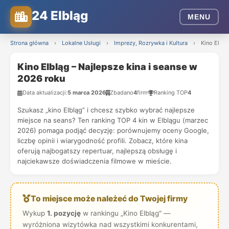
24 Elbląg
MENU
Strona główna
›
Lokalne Usługi
›
Imprezy, Rozrywka i Kultura
›
Kino Elblą
Kino Elbląg – Najlepsze kina i seanse w
2026 roku
Data aktualizacji:
5 marca 2026
Zbadano
4
firm
Ranking TOP
4
Szukasz „kino Elbląg” i chcesz szybko wybrać najlepsze
miejsce na seans? Ten ranking TOP 4 kin w Elblągu (marzec
2026) pomaga podjąć decyzję: porównujemy oceny Google,
liczbę opinii i wiarygodność profili. Zobacz, które kina
oferują najbogatszy repertuar, najlepszą obsługę i
najciekawsze doświadczenia filmowe w mieście.
To miejsce może należeć do Twojej firmy
Wykup
1. pozycję
w rankingu „Kino Elbląg" —
wyróżniona wizytówka nad wszystkimi konkurentami,