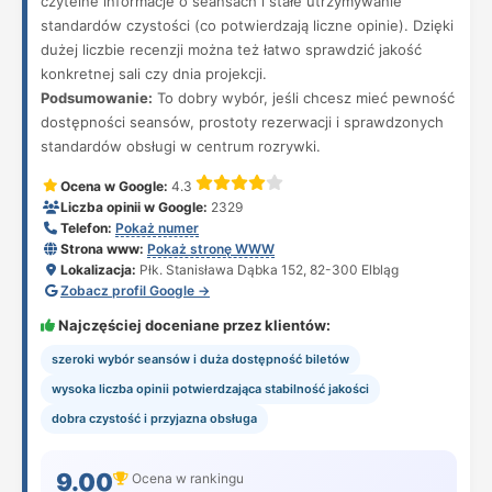
czytelne informacje o seansach i stałe utrzymywanie
standardów czystości (co potwierdzają liczne opinie). Dzięki
dużej liczbie recenzji można też łatwo sprawdzić jakość
konkretnej sali czy dnia projekcji.
Podsumowanie:
To dobry wybór, jeśli chcesz mieć pewność
dostępności seansów, prostoty rezerwacji i sprawdzonych
standardów obsługi w centrum rozrywki.
Ocena w Google:
4.3
Liczba opinii w Google:
2329
Telefon:
Pokaż numer
Strona www:
Pokaż stronę WWW
Lokalizacja:
Płk. Stanisława Dąbka 152, 82-300 Elbląg
Zobacz profil Google →
Najczęściej doceniane przez klientów:
szeroki wybór seansów i duża dostępność biletów
wysoka liczba opinii potwierdzająca stabilność jakości
dobra czystość i przyjazna obsługa
9.00
Ocena w rankingu