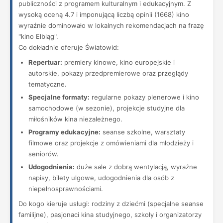
publiczności z programem kulturalnym i edukacyjnym. Z
wysoką oceną 4.7 i imponującą liczbą opinii (1668) kino
wyraźnie dominowało w lokalnych rekomendacjach na frazę
"kino Elbląg".
Co dokładnie oferuje Światowid:
Repertuar:
premiery kinowe, kino europejskie i
autorskie, pokazy przedpremierowe oraz przeglądy
tematyczne.
Specjalne formaty:
regularne pokazy plenerowe i kino
samochodowe (w sezonie), projekcje studyjne dla
miłośników kina niezależnego.
Programy edukacyjne:
seanse szkolne, warsztaty
filmowe oraz projekcje z omówieniami dla młodzieży i
seniorów.
Udogodnienia:
duże sale z dobrą wentylacją, wyraźne
napisy, bilety ulgowe, udogodnienia dla osób z
niepełnosprawnościami.
Do kogo kieruje usługi: rodziny z dziećmi (specjalne seanse
familijne), pasjonaci kina studyjnego, szkoły i organizatorzy