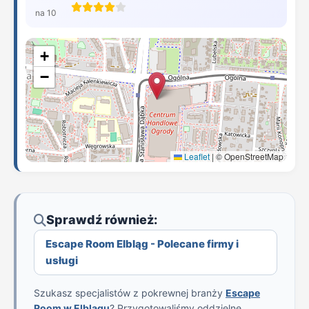
na 10
+
−
Leaflet
|
© OpenStreetMap
Sprawdź również:
Escape Room Elbląg - Polecane firmy i
usługi
Szukasz specjalistów z pokrewnej branży
Escape
Room w Elblągu
? Przygotowaliśmy oddzielne