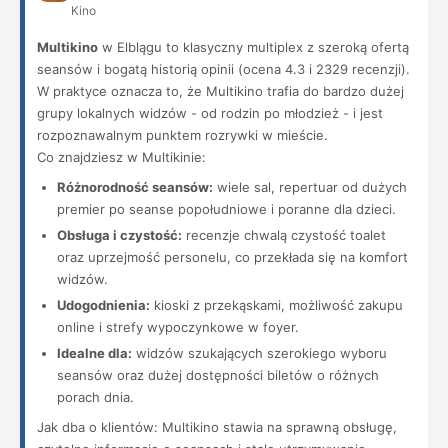
Kino
Multikino
w Elblągu to klasyczny multiplex z szeroką ofertą
seansów i bogatą historią opinii (ocena 4.3 i 2329 recenzji).
W praktyce oznacza to, że Multikino trafia do bardzo dużej
grupy lokalnych widzów - od rodzin po młodzież - i jest
rozpoznawalnym punktem rozrywki w mieście.
Co znajdziesz w Multikinie:
Różnorodność seansów:
wiele sal, repertuar od dużych
premier po seanse popołudniowe i poranne dla dzieci.
Obsługa i czystość:
recenzje chwalą czystość toalet
oraz uprzejmość personelu, co przekłada się na komfort
widzów.
Udogodnienia:
kioski z przekąskami, możliwość zakupu
online i strefy wypoczynkowe w foyer.
Idealne dla:
widzów szukających szerokiego wyboru
seansów oraz dużej dostępności biletów o różnych
porach dnia.
Jak dba o klientów: Multikino stawia na sprawną obsługę,