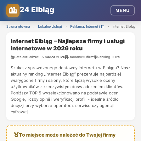
24 Elbląg
MENU
Strona główna
›
Lokalne Usługi
›
Reklama, Internet i IT
›
Internet Elbląg –
Internet Elbląg – Najlepsze firmy i usługi
internetowe w 2026 roku
Data aktualizacji:
5 marca 2026
Zbadano
20
firm
Ranking TOP
5
Szukasz sprawdzonego dostawcy internetu w Elblągu? Nasz
aktualny ranking „internet Elbląg” prezentuje najbardziej
wiarygodne firmy i salony, które łączą wysokie oceny
użytkowników z rzeczywistym doświadczeniem klientów.
Poniższy TOP 5 wyselekcjonowano na podstawie ocen
Google, liczby opinii i weryfikacji profili - idealne źródło
decyzji przy wyborze operatora, serwisu czy agencji
cyfrowej.
To miejsce może należeć do Twojej firmy