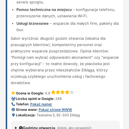
serwis sprzętu.
Pomoc techniczna na miejscu
– konfiguracja telefonu,
przenoszenie danych, ustawienia Wi‑Fi.
Usługi biznesowe
– wsparcie dla małych firm, pakiety dla
biur.
Salon wyróżnia: długość godzin otwarcia (idealna dla
pracujących klientów), kompetentny personel oraz
praktyczne wsparcie posprzedażowe. Opinie klientów:
"Pomógł nam wybrać odpowiedni abonament" czy "wsparcie
przy konfiguracji" - to realne dowody, że placówka jest
chętnie wybierana przez mieszkańców Elbląga, którzy
oczekują szybkiego uruchomienia usług i fachowego
doradztwa.
Ocena w Google:
4.9
Liczba opinii w Google:
248
Telefon:
Pokaż numer
Strona www:
Pokaż stronę WWW
Lokalizacja:
Teatralna 5, 82-300 Elbląg
Godziny otwarcia
(kliknij, aby sprawdzić)