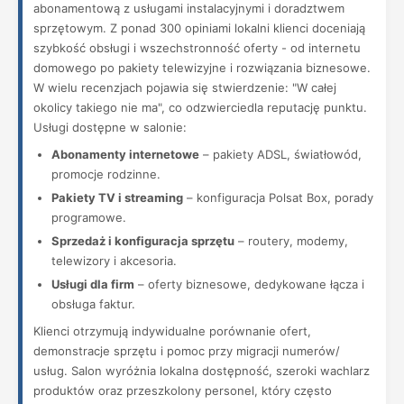
abonamentową z usługami instalacyjnymi i doradztwem
sprzętowym. Z ponad 300 opiniami lokalni klienci doceniają
szybkość obsługi i wszechstronność oferty - od internetu
domowego po pakiety telewizyjne i rozwiązania biznesowe.
W wielu recenzjach pojawia się stwierdzenie: "W całej
okolicy takiego nie ma", co odzwierciedla reputację punktu.
Usługi dostępne w salonie:
Abonamenty internetowe
– pakiety ADSL, światłowód,
promocje rodzinne.
Pakiety TV i streaming
– konfiguracja Polsat Box, porady
programowe.
Sprzedaż i konfiguracja sprzętu
– routery, modemy,
telewizory i akcesoria.
Usługi dla firm
– oferty biznesowe, dedykowane łącza i
obsługa faktur.
Klienci otrzymują indywidualne porównanie ofert,
demonstracje sprzętu i pomoc przy migracji numerów/
usług. Salon wyróżnia lokalna dostępność, szeroki wachlarz
produktów oraz przeszkolony personel, który często