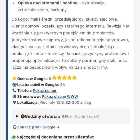
Opieka nad stronami i hosting
– aktualizacje,
zabezpieczenia, backupy.
Do kogo: mali i średni przedsiębiorcy, sklepy sieciowe,
klienci domowi oczekujący stabilnego internetu. Rewizja.Net
wyróżnia się praktycznym podejściem do problemów
(natychmiastowe naprawy, jasne rekomendacje sprzętowe),
elastycznymi pakietami serwisowymi oraz dbałością o
edukację klienta - technicy tłumaczą przyczyny problemów i
proponują optymalizacje. To solidny partner, gdy stabilność
łącza ma bezpośredni wpływ na działalność firmy.
Ocena w Google:
5
Liczba opinii w Google:
45
Telefon:
Pokaż numer
Strona www:
Pokaż stronę WWW
Lokalizacja:
Piechoty 12/8, 82-300 Elbląg
Godziny otwarcia
(kliknij, aby sprawdzić)
Zobacz profil Google →
Najczęściej doceniane przez klientów: