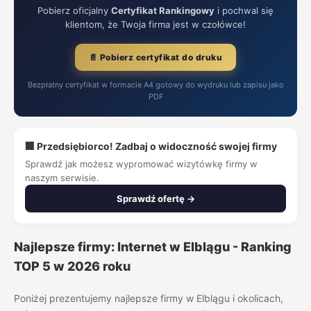
Pobierz oficjalny
Certyfikat Rankingowy
i pochwal się
klientom, że Twoja firma jest w czołówce!
📄 Pobierz certyfikat do druku
Bezpłatny certyfikat w formacie A4 gotowy do wydruku lub zapisu jako
PDF
🏢 Przedsiębiorco! Zadbaj o widoczność swojej firmy
Sprawdź jak możesz wypromować wizytówkę firmy w
naszym serwisie.
Sprawdź ofertę →
Najlepsze firmy: Internet w Elblągu - Ranking
TOP 5 w 2026 roku
Poniżej prezentujemy najlepsze firmy w Elblągu i okolicach,