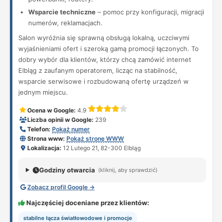
Wsparcie techniczne
– pomoc przy konfiguracji, migracji
numerów, reklamacjach.
Salon wyróżnia się sprawną obsługą lokalną, uczciwymi
wyjaśnieniami ofert i szeroką gamą promocji łączonych. To
dobry wybór dla klientów, którzy chcą zamówić internet
Elbląg z zaufanym operatorem, licząc na stabilność,
wsparcie serwisowe i rozbudowaną ofertę urządzeń w
jednym miejscu.
Ocena w Google:
4.9
Liczba opinii w Google:
239
Telefon:
Pokaż numer
Strona www:
Pokaż stronę WWW
Lokalizacja:
12 Lutego 21, 82-300 Elbląg
Godziny otwarcia
(kliknij, aby sprawdzić)
Zobacz profil Google →
Najczęściej doceniane przez klientów:
stabilne łącza światłowodowe i promocje