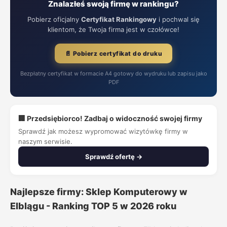
Znalazłeś swoją firmę w rankingu?
Pobierz oficjalny
Certyfikat Rankingowy
i pochwal się
klientom, że Twoja firma jest w czołówce!
📄 Pobierz certyfikat do druku
Bezpłatny certyfikat w formacie A4 gotowy do wydruku lub zapisu jako
PDF
🏢 Przedsiębiorco! Zadbaj o widoczność swojej firmy
Sprawdź jak możesz wypromować wizytówkę firmy w
naszym serwisie.
Sprawdź ofertę →
Najlepsze firmy: Sklep Komputerowy w
Elblągu - Ranking TOP 5 w 2026 roku