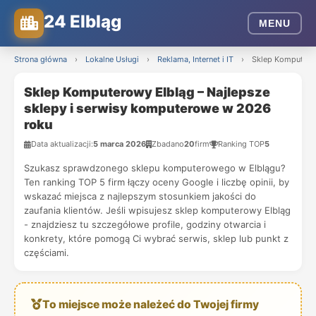
24 Elbląg
MENU
Strona główna
›
Lokalne Usługi
›
Reklama, Internet i IT
›
Sklep Komputerow
Sklep Komputerowy Elbląg – Najlepsze
sklepy i serwisy komputerowe w 2026
roku
Data aktualizacji:
5 marca 2026
Zbadano
20
firm
Ranking TOP
5
Szukasz sprawdzonego sklepu komputerowego w Elblągu?
Ten ranking TOP 5 firm łączy oceny Google i liczbę opinii, by
wskazać miejsca z najlepszym stosunkiem jakości do
zaufania klientów. Jeśli wpisujesz sklep komputerowy Elbląg
- znajdziesz tu szczegółowe profile, godziny otwarcia i
konkrety, które pomogą Ci wybrać serwis, sklep lub punkt z
częściami.
To miejsce może należeć do Twojej firmy