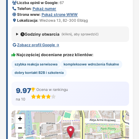
Liczba opinii w Google:
67
Telefon:
Pokaż numer
Strona www:
Pokaż stronę WWW
Lokalizacja:
Wieżowa 13, 82-300 Elbląg
Godziny otwarcia
(kliknij, aby sprawdzić)
Zobacz profil Google →
Najczęściej doceniane przez klientów:
szybka reakcja serwisowa
kompleksowe wdrożenia fiskalne
dobry kontakt B2B i szkolenia
9.97
Ocena w rankingu
na 10
+
−