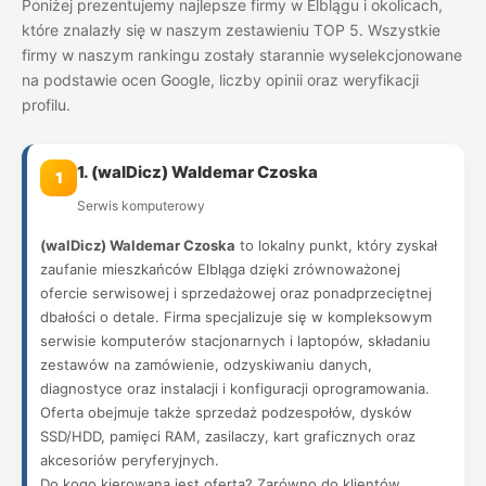
Poniżej prezentujemy najlepsze firmy w Elblągu i okolicach,
które znalazły się w naszym zestawieniu TOP 5. Wszystkie
firmy w naszym rankingu zostały starannie wyselekcjonowane
na podstawie ocen Google, liczby opinii oraz weryfikacji
profilu.
1. (walDicz) Waldemar Czoska
1
Serwis komputerowy
(walDicz) Waldemar Czoska
to lokalny punkt, który zyskał
zaufanie mieszkańców Elbląga dzięki zrównoważonej
ofercie serwisowej i sprzedażowej oraz ponadprzeciętnej
dbałości o detale. Firma specjalizuje się w kompleksowym
serwisie komputerów stacjonarnych i laptopów, składaniu
zestawów na zamówienie, odzyskiwaniu danych,
diagnostyce oraz instalacji i konfiguracji oprogramowania.
Oferta obejmuje także sprzedaż podzespołów, dysków
SSD/HDD, pamięci RAM, zasilaczy, kart graficznych oraz
akcesoriów peryferyjnych.
Do kogo kierowana jest oferta? Zarówno do klientów