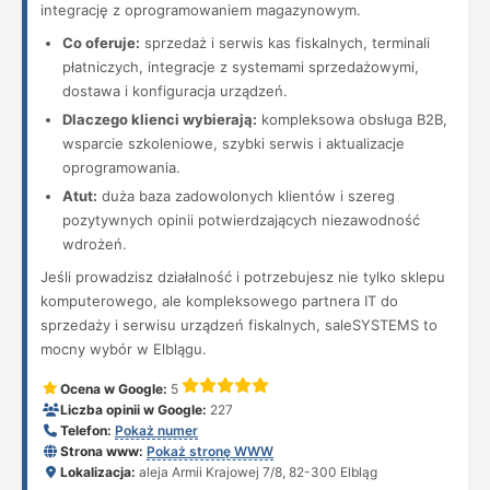
integrację z oprogramowaniem magazynowym.
Co oferuje:
sprzedaż i serwis kas fiskalnych, terminali
płatniczych, integracje z systemami sprzedażowymi,
dostawa i konfiguracja urządzeń.
Dlaczego klienci wybierają:
kompleksowa obsługa B2B,
wsparcie szkoleniowe, szybki serwis i aktualizacje
oprogramowania.
Atut:
duża baza zadowolonych klientów i szereg
pozytywnych opinii potwierdzających niezawodność
wdrożeń.
Jeśli prowadzisz działalność i potrzebujesz nie tylko sklepu
komputerowego, ale kompleksowego partnera IT do
sprzedaży i serwisu urządzeń fiskalnych, saleSYSTEMS to
mocny wybór w Elblągu.
Ocena w Google:
5
Liczba opinii w Google:
227
Telefon:
Pokaż numer
Strona www:
Pokaż stronę WWW
Lokalizacja:
aleja Armii Krajowej 7/8, 82-300 Elbląg