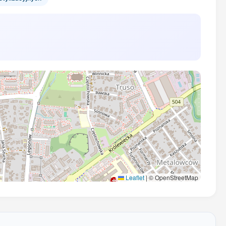
Leaflet
|
© OpenStreetMap