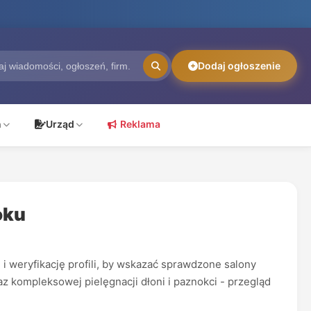
Dodaj ogłoszenie
ń
Urząd
Reklama
oku
 i weryfikację profili, by wskazać sprawdzone salony
z kompleksowej pielęgnacji dłoni i paznokci - przegląd