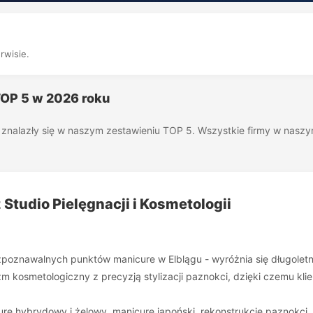
rwisie.
TOP 5 w 2026 roku
óre znalazły się w naszym zestawieniu TOP 5. Wszystkie firmy w nas
Studio Pielęgnacji i Kosmetologii
ozpoznawalnych punktów manicure w Elblągu - wyróżnia się długolet
izm kosmetologiczny z precyzją stylizacji paznokci, dzięki czemu kl
ure hybrydowy i żelowy, manicure japoński, rekonstrukcje paznokci,