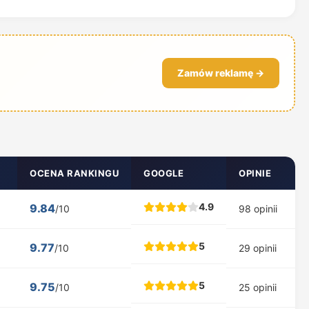
Zamów reklamę →
OCENA RANKINGU
GOOGLE
OPINIE
4.9
9.84
/10
98 opinii
5
9.77
/10
29 opinii
5
9.75
/10
25 opinii