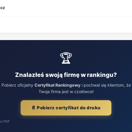
icz
🏆
Znalazłeś swoją firmę w rankingu?
Pobierz oficjalny
Certyfikat Rankingowy
i pochwal się klientom, że
Twoja firma jest w czołówce!
📄 Pobierz certyfikat do druku
ko PDF