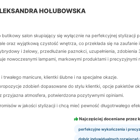
I ALEKSANDRA HOŁUBOWSKA
 butikowy salon skupiający się wyłącznie na perfekcyjnej stylizac
tale oraz wyjątkową czystość wnętrza, co przekłada się na zaufanie i
brydowy i żelowy, przedłużanie paznokci, uzupełnienia, zdobienia 3
nuje nowoczesnymi lampami, markowymi produktami i precyzyjnymi na
rwałego manicure, klientki ślubne i na specjalne okazje.
 propozycje zdobień dopasowane do stylu klientki, opcje pakietów o
az przyjazna atmosfera, potwierdzona pozytywnymi opiniami.
romisów w jakości stylizacji i chcą mieć pewność długotrwałego efek
Najczęściej doceniane przez k
perfekcyjne wykończenia i precyz
dobór indywidualnych rozwiązań 