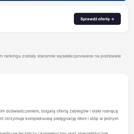
Sprawdź ofertę →
zym rankingu zostały starannie wyselekcjonowane na podstawie
nim doświadczeniem, bogatą ofertą zabiegów i stale rosnącą
ient otrzymuje kompleksową pielęgnację dłoni i stóp w jednym
 pedicure leczniczy i kosmetyczny oraz specjalistyczne