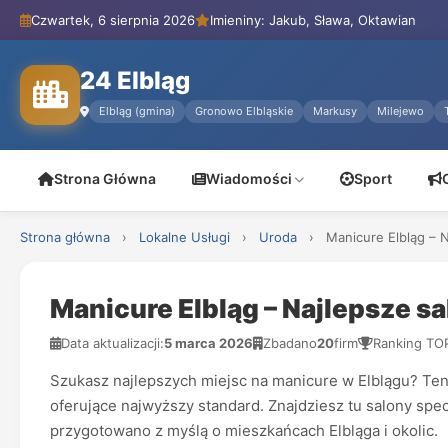
Czwartek, 6 sierpnia 2026
Imieniny: Jakub, Sława, Oktawian
24 Elbląg
Elbląg (gmina)
Gronowo Elbląskie
Markusy
Milejewo
Strona Główna
Wiadomości
Sport
Strona główna
›
Lokalne Usługi
›
Uroda
›
Manicure Elbląg – 
Manicure Elbląg – Najlepsze s
Data aktualizacji:
5 marca 2026
Zbadano
20
firm
Ranking TO
Szukasz najlepszych miejsc na manicure w Elblągu? Ten r
oferujące najwyższy standard. Znajdziesz tu salony spe
przygotowano z myślą o mieszkańcach Elbląga i okolic.