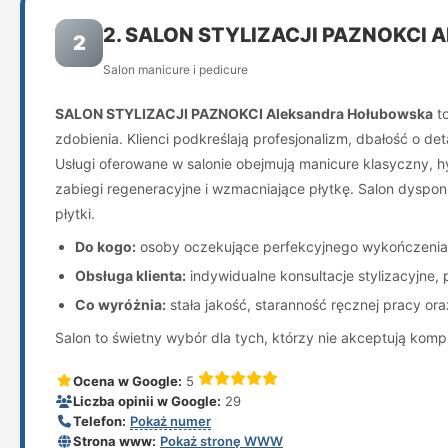
2. SALON STYLIZACJI PAZNOKC
2
Salon manicure i pedicure
SALON STYLIZACJI PAZNOKCI Aleksandra Hołubowska
to
zdobienia. Klienci podkreślają profesjonalizm, dbałość o de
Usługi oferowane w salonie obejmują manicure klasyczny, hy
zabiegi regeneracyjne i wzmacniające płytkę. Salon dyspo
płytki.
Do kogo:
osoby oczekujące perfekcyjnego wykończenia i t
Obsługa klienta:
indywidualne konsultacje stylizacyjne,
Co wyróżnia:
stała jakość, staranność ręcznej pracy or
Salon to świetny wybór dla tych, którzy nie akceptują komp
Ocena w Google:
5
Liczba opinii w Google:
29
Telefon:
Pokaż numer
Strona www:
Pokaż stronę WWW