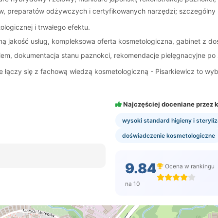
w, preparatów odżywczych i certyfikowanych narzędzi; szczególny n
logicznej i trwałego efektu.
ilną jakość usług, kompleksowa oferta kosmetologiczna, gabinet z
iem, dokumentacja stanu paznokci, rekomendacje pielęgnacyjne po 
 łączy się z fachową wiedzą kosmetologiczną - Pisarkiewicz to wybó
Najczęściej doceniane przez k
wysoki standard higieny i steryliz
doświadczenie kosmetologiczne
9.84
Ocena w rankingu
na 10