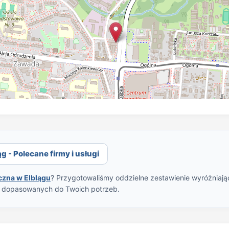
 - Polecane firmy i usługi
czna w Elblągu
? Przygotowaliśmy oddzielne zestawienie wyróżniając
w dopasowanych do Twoich potrzeb.