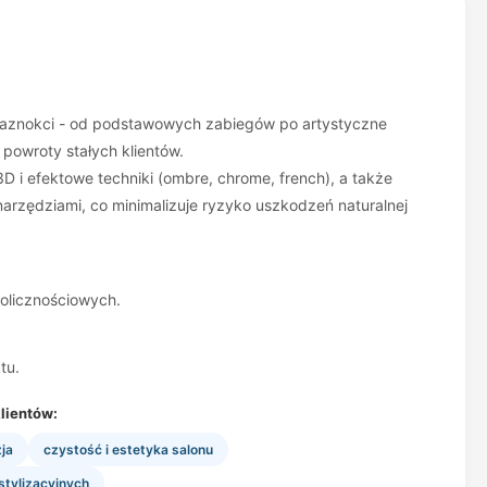
ji paznokci - od podstawowych zabiegów po artystyczne
 powroty stałych klientów.
D i efektowe techniki (ombre, chrome, french), a także
rzędziami, co minimalizuje ryzyko uszkodzeń naturalnej
kolicznościowych.
tu.
lientów:
ja
czystość i estetyka salonu
stylizacyjnych