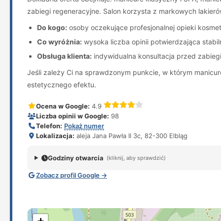
zabiegi regeneracyjne. Salon korzysta z markowych lakieró
Do kogo:
osoby oczekujące profesjonalnej opieki kosmeto
Co wyróżnia:
wysoka liczba opinii potwierdzająca stab
Obsługa klienta:
indywidualna konsultacja przed zabieg
Jeśli zależy Ci na sprawdzonym punkcie, w którym manicure
estetycznego efektu.
Ocena w Google:
4.9
Liczba opinii w Google:
98
Telefon:
Pokaż numer
Lokalizacja:
aleja Jana Pawła II 3c, 82-300 Elbląg
Godziny otwarcia
(kliknij, aby sprawdzić)
Zobacz profil Google →