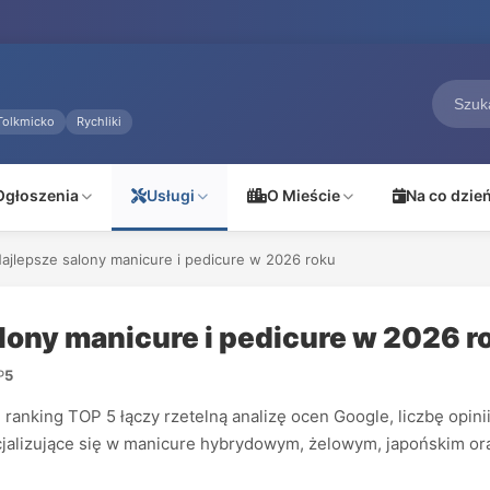
Tolkmicko
Rychliki
Ogłoszenia
Usługi
O Mieście
Na co dzie
Najlepsze salony manicure i pedicure w 2026 roku
alony manicure i pedicure w 2026 r
P
5
anking TOP 5 łączy rzetelną analizę ocen Google, liczbę opinii
cjalizujące się w manicure hybrydowym, żelowym, japońskim ora