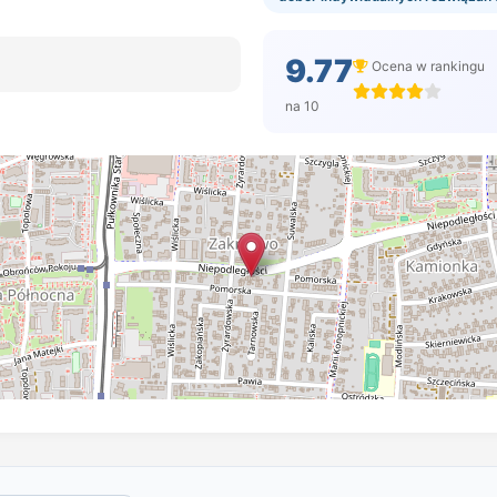
9.77
Ocena w rankingu
na 10