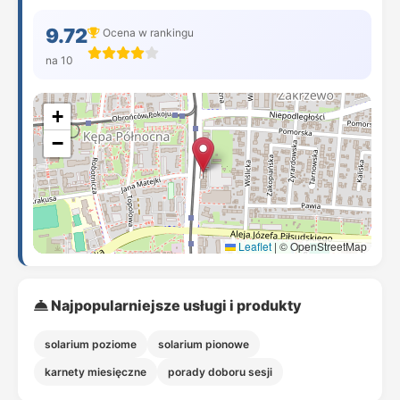
9.72
Ocena w rankingu
na 10
+
−
Leaflet
|
© OpenStreetMap
Najpopularniejsze usługi i produkty
solarium poziome
solarium pionowe
karnety miesięczne
porady doboru sesji