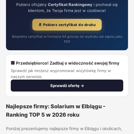
Pobierz oficjalny
Certyfikat Rankingowy
i pochwal się
klientom, że Twoja firma jest w czołówce!
📄 Pobierz certyfikat do druku
Bezpłatny certyfikat w formacie A4 gotowy do wydruku lub zapisu jako
PDF
🏢 Przedsiębiorco! Zadbaj o widoczność swojej firmy
Sprawdź jak możesz wypromować wizytówkę firmy w
naszym serwisie.
Sprawdź ofertę →
Najlepsze firmy: Solarium w Elblągu -
Ranking TOP 5 w 2026 roku
Poniżej prezentujemy najlepsze firmy w Elblągu i okolicach,