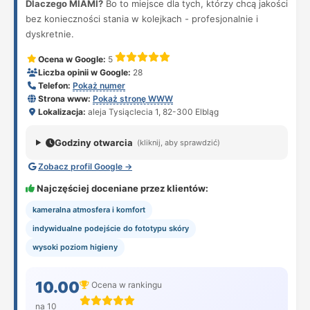
Dlaczego MIAMI?
Bo to miejsce dla tych, którzy chcą jakości
bez konieczności stania w kolejkach - profesjonalnie i
dyskretnie.
Ocena w Google:
5
Liczba opinii w Google:
28
Telefon:
Pokaż numer
Strona www:
Pokaż stronę WWW
Lokalizacja:
aleja Tysiąclecia 1, 82-300 Elbląg
Godziny otwarcia
(kliknij, aby sprawdzić)
Zobacz profil Google →
Najczęściej doceniane przez klientów:
kameralna atmosfera i komfort
indywidualne podejście do fototypu skóry
wysoki poziom higieny
10.00
Ocena w rankingu
na 10