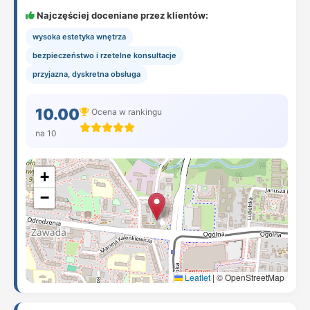
Najczęściej doceniane przez klientów:
wysoka estetyka wnętrza
bezpieczeństwo i rzetelne konsultacje
przyjazna, dyskretna obsługa
10.00
Ocena w rankingu
na 10
+
−
Leaflet
|
© OpenStreetMap