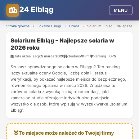
24 Elbląg
MENU
Strona główna
›
Lokalne Usługi
›
Uroda
›
Solarium Elbląg – Najlepsze sol
Solarium Elbląg – Najlepsze solaria w
2026 roku
Data aktualizacji:
5 marca 2026
Zbadano
9
firm
Ranking TOP
5
Szukasz sprawdzonego solarium w Elblągu? Ten ranking
łączy aktualne oceny Google, liczbę opinii i status
weryfikacji, by pokazać najlepsze miejsca do bezpiecznego,
równomiernego opalania w marcu 2026. Znajdziesz tu
zarówno solaria z wysoką liczbą rekomendacji, jak i
kameralne studia oferujące indywidualne podejście -
wszystko dla osób, które wpisują w wyszukiwarkę „solarium
Elbląg”.
To miejsce może należeć do Twojej firmy