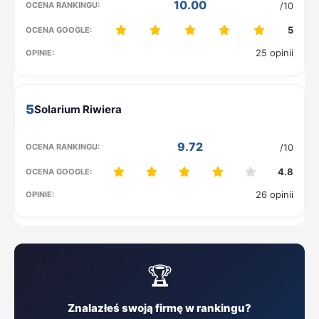
10.00
/10
5
25 opinii
5
9.72
/10
4.8
26 opinii
🏆
Znalazłeś swoją firmę w rankingu?