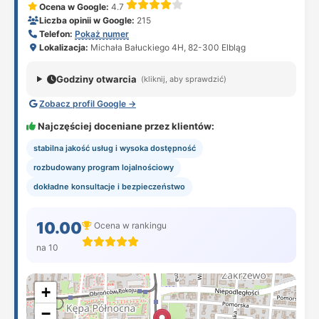
Ocena w Google:
4.7
Liczba opinii w Google:
215
Telefon:
Pokaż numer
Lokalizacja:
Michała Bałuckiego 4H, 82-300 Elbląg
Godziny otwarcia
(kliknij, aby sprawdzić)
Zobacz profil Google →
Najczęściej doceniane przez klientów:
stabilna jakość usług i wysoka dostępność
rozbudowany program lojalnościowy
dokładne konsultacje i bezpieczeństwo
10.00
Ocena w rankingu
na 10
+
−