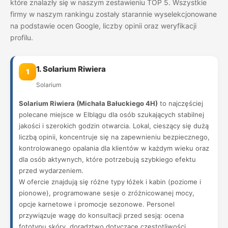
które znalazły się w naszym zestawieniu TOP 5. Wszystkie
firmy w naszym rankingu zostały starannie wyselekcjonowane
na podstawie ocen Google, liczby opinii oraz weryfikacji
profilu.
1. Solarium Riwiera
1
Solarium
Solarium Riwiera (Michała Bałuckiego 4H)
to najczęściej
polecane miejsce w Elblągu dla osób szukających stabilnej
jakości i szerokich godzin otwarcia. Lokal, cieszący się dużą
liczbą opinii, koncentruje się na zapewnieniu bezpiecznego,
kontrolowanego opalania dla klientów w każdym wieku oraz
dla osób aktywnych, które potrzebują szybkiego efektu
przed wydarzeniem.
W ofercie znajdują się różne typy łóżek i kabin (poziome i
pionowe), programowane sesje o zróżnicowanej mocy,
opcje karnetowe i promocje sezonowe. Personel
przywiązuje wagę do konsultacji przed sesją: ocena
fototypu skóry, doradztwo dotyczące częstotliwości