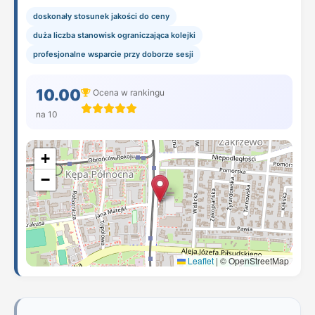
doskonały stosunek jakości do ceny
duża liczba stanowisk ograniczająca kolejki
profesjonalne wsparcie przy doborze sesji
10.00
Ocena w rankingu
na 10
+
−
Leaflet
|
© OpenStreetMap