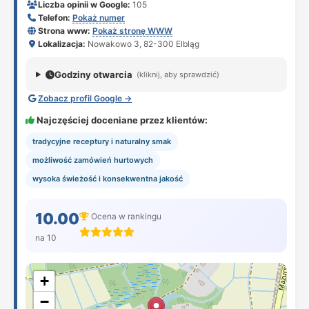
Liczba opinii w Google:
105
Telefon:
Pokaż numer
Strona www:
Pokaż stronę WWW
Lokalizacja:
Nowakowo 3, 82-300 Elbląg
Godziny otwarcia
(kliknij, aby sprawdzić)
Zobacz profil Google →
Najczęściej doceniane przez klientów:
tradycyjne receptury i naturalny smak
możliwość zamówień hurtowych
wysoka świeżość i konsekwentna jakość
10.00
Ocena w rankingu
na 10
+
−