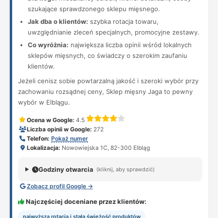
szukające sprawdzonego sklepu mięsnego.
Jak dba o klientów:
szybka rotacja towaru,
uwzględnianie zleceń specjalnych, promocyjne zestawy.
Co wyróżnia:
największa liczba opinii wśród lokalnych
sklepów mięsnych, co świadczy o szerokim zaufaniu
klientów.
Jeżeli cenisz sobie powtarzalną jakość i szeroki wybór przy
zachowaniu rozsądnej ceny, Sklep mięsny Jaga to pewny
wybór w Elblągu.
Ocena w Google:
4.5
Liczba opinii w Google:
272
Telefon:
Pokaż numer
Lokalizacja:
Nowowiejska 1C, 82-300 Elbląg
Godziny otwarcia
(kliknij, aby sprawdzić)
Zobacz profil Google →
Najczęściej doceniane przez klientów:
najwyższa rotacja i stała świeżość produktów