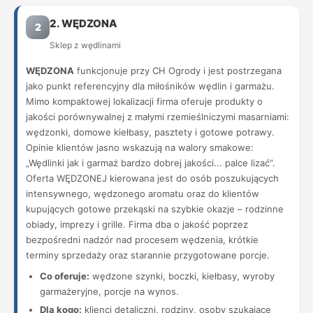
2. WĘDZONA
2
Sklep z wędlinami
WĘDZONA
funkcjonuje przy CH Ogrody i jest postrzegana
jako punkt referencyjny dla miłośników wędlin i garmażu.
Mimo kompaktowej lokalizacji firma oferuje produkty o
jakości porównywalnej z małymi rzemieślniczymi masarniami:
wędzonki, domowe kiełbasy, pasztety i gotowe potrawy.
Opinie klientów jasno wskazują na walory smakowe:
„Wędlinki jak i garmaż bardzo dobrej jakości... palce lizać”.
Oferta WĘDZONEJ kierowana jest do osób poszukujących
intensywnego, wędzonego aromatu oraz do klientów
kupujących gotowe przekąski na szybkie okazje – rodzinne
obiady, imprezy i grille. Firma dba o jakość poprzez
bezpośredni nadzór nad procesem wędzenia, krótkie
terminy sprzedaży oraz starannie przygotowane porcje.
Co oferuje:
wędzone szynki, boczki, kiełbasy, wyroby
garmażeryjne, porcje na wynos.
Dla kogo:
klienci detaliczni, rodziny, osoby szukające