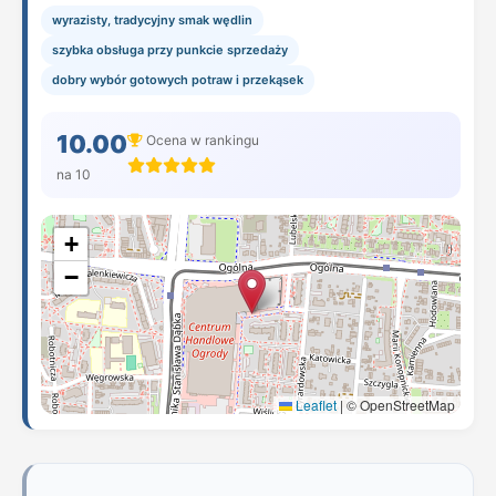
wyrazisty, tradycyjny smak wędlin
szybka obsługa przy punkcie sprzedaży
dobry wybór gotowych potraw i przekąsek
10.00
Ocena w rankingu
na 10
+
−
Leaflet
|
© OpenStreetMap