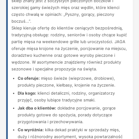
sklep znany jest z soczystych pieczonych boczków i
szerokiej gamy świeżych mięs oraz wędlin, które klienci
często chwalą w opiniach: „Pyszny, gorący, pieczony
boczuś...”.
Sklep kieruje ofertę do klientów ceniących bezpośrednią,
tradycyjną obsługę: rodziny, seniorów i osoby chcące kupić
partię mięsa na weekendowe grille lub uroczystości. JAGA
oferuje mięsa krojone na życzenie, porcjowanie na miejscu,
doradztwo kuchenne oraz gotowe wyroby pieczone i
wędzone. W asortymencie znajdziemy również produkty
sezonowe i specjalne propozycje na święta.
Co oferuje:
mięso świeże (wieprzowe, drobiowe),
produkty pieczone, kiełbasy, krojenie na życzenie.
Dla kogo:
klienci detaliczni, rodziny, organizatorzy
przyjęć, osoby lubiące tradycyjne smaki.
Jak dba o klientów:
dokładne porcjowanie, gorące
produkty gotowe do spożycia, porady dotyczące
przygotowania i przechowywania.
Co wyróżnia:
kilka dekad praktyki w sprzedaży mięs,
duży i różnorodny asortyment, wysoka powtarzalność