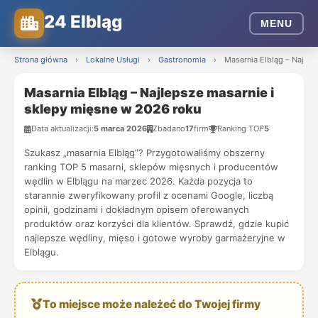
24 Elbląg
MENU
Strona główna
›
Lokalne Usługi
›
Gastronomia
›
Masarnia Elbląg – Najlep
Masarnia Elbląg – Najlepsze masarnie i
sklepy mięsne w 2026 roku
Data aktualizacji:
5 marca 2026
Zbadano
17
firm
Ranking TOP
5
Szukasz „masarnia Elbląg”? Przygotowaliśmy obszerny
ranking TOP 5 masarni, sklepów mięsnych i producentów
wędlin w Elblągu na marzec 2026. Każda pozycja to
starannie zweryfikowany profil z ocenami Google, liczbą
opinii, godzinami i dokładnym opisem oferowanych
produktów oraz korzyści dla klientów. Sprawdź, gdzie kupić
najlepsze wędliny, mięso i gotowe wyroby garmażeryjne w
Elblągu.
To miejsce może należeć do Twojej firmy