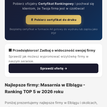
Pobierz oficjalny
Certyfikat Rankingowy
i pochwal się
klientom, że Twoja firma jest w czołówce!
📄 Pobierz certyfikat do druku
Bezpłatny certyfikat w formacie A4 gotowy do wydruku lub zapisu jako
PDF
🏢 Przedsiębiorco! Zadbaj o widoczność swojej firmy
Sprawdź jak możesz wypromować wizytówkę firmy w
naszym serwisie.
Sprawdź ofertę →
Najlepsze firmy: Masarnia w Elblągu -
Ranking TOP 5 w 2026 roku
Poniżej prezentujemy najlepsze firmy w Elblągu i okolicach,