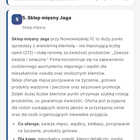
5. Sklep mięsny Jaga
5
Sklep mięsny
Sklep mięsny Jaga
przy Nowowiejskiej 1C to duży punkt
sprzedaży z wieloletnią klientelą - ma imponującą liczbę
opinii (272) i stałą renomę za świeżość produktów: „Zawsze
świeże i smaczne.” Firma koncentruje się na zapewnieniu
codziennego asortymentu mięsnego i wędlin dla
mieszkańców osiedla oraz okolicznych klientów.
Sklep oferuje mięsa porcjowane na życzenie, gotowe
produkty wędzone i pieczone oraz sezonowe promocje.
Dzięki dużej liczbie klientów punkt utrzymuje szybką rotację
produktów, co gwarantuje świeżość. Oferta jest przyjazna
dla rodzin szukających dobrej jakości w przystępnej cenie
oraz dla osób organizujących niewielkie przyjęcia.
Co oferuje:
świeże mięso, wędliny, kiełbasy, porcjowanie
na życzenie, produkty gotowe.
Dla kogo:
mieszkańcy osiedli, klienci detaliczni, osoby