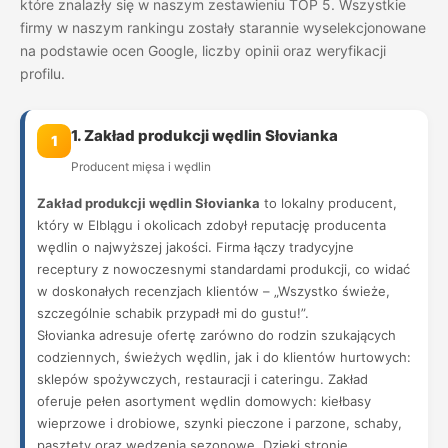
które znalazły się w naszym zestawieniu TOP 5. Wszystkie
firmy w naszym rankingu zostały starannie wyselekcjonowane
na podstawie ocen Google, liczby opinii oraz weryfikacji
profilu.
1. Zakład produkcji wędlin Słovianka
1
Producent mięsa i wędlin
Zakład produkcji wędlin Słovianka
to lokalny producent,
który w Elblągu i okolicach zdobył reputację producenta
wędlin o najwyższej jakości. Firma łączy tradycyjne
receptury z nowoczesnymi standardami produkcji, co widać
w doskonałych recenzjach klientów – „Wszystko świeże,
szczególnie schabik przypadł mi do gustu!”.
Słovianka adresuje ofertę zarówno do rodzin szukających
codziennych, świeżych wędlin, jak i do klientów hurtowych:
sklepów spożywczych, restauracji i cateringu. Zakład
oferuje pełen asortyment wędlin domowych: kiełbasy
wieprzowe i drobiowe, szynki pieczone i parzone, schaby,
pasztety oraz wędzenia sezonowe. Dzięki stronie