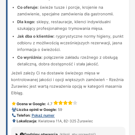
Co oferuje:
świeże tusze i porcje, krojenie na
zamówienie, specjalne zamówienia dla gastronomii.
Dla kogo:
sklepy, restauracje, klienci indywidualni
szukający profesjonalnego trymowania mięsa.
Jak dba o klientów:
rygorystyczne normy higieny, punkt
odbioru z możliwością wcześniejszych rezerwacji, jasna
informacja o świeżości.
Co wyróżnia:
połączenie zakładu rzeźnego z obsługą
detaliczną, dobra dostępność i stała jakość.
Jeżeli zależy Ci na dostawie świeżego mięsa w
kontrolowanej jakości i opcji większych zamówień - Rzeźnia
Żurawiec jest wartą rozważenia opcją w kategorii masarnia
Elbląg.
Ocena w Google:
4.7
Liczba opinii w Google:
59
Telefon:
Pokaż numer
Lokalizacja:
Kwiatowa 11A, 82-325 Żurawiec
Godziny otwarcia
(kliknij, aby sprawdzić)