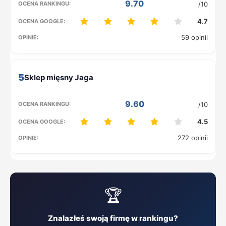
9.70
/10
4.7
59 opinii
5
9.60
/10
4.5
272 opinii
🏆
Znalazłeś swoją firmę w rankingu?