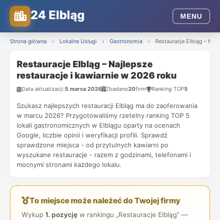
24 Elbląg
MENU
Strona główna
›
Lokalne Usługi
›
Gastronomia
›
Restauracje Elbląg – Najl
Restauracje Elbląg – Najlepsze
restauracje i kawiarnie w 2026 roku
Data aktualizacji:
5 marca 2026
Zbadano
20
firm
Ranking TOP
5
Szukasz najlepszych restauracji Elbląg ma do zaoferowania
w marcu 2026? Przygotowaliśmy rzetelny ranking TOP 5
lokali gastronomicznych w Elblągu oparty na ocenach
Google, liczbie opinii i weryfikacji profili. Sprawdź
sprawdzone miejsca - od przytulnych kawiarni po
wyszukane restauracje - razem z godzinami, telefonami i
mocnymi stronami każdego lokalu.
To miejsce może należeć do Twojej firmy
Wykup
1. pozycję
w rankingu „Restauracje Elbląg" —