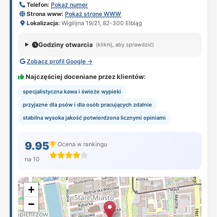
Telefon:
Pokaż numer
Strona www:
Pokaż stronę WWW
Lokalizacja:
Wigilijna 19/21, 82-300 Elbląg
Godziny otwarcia
(kliknij, aby sprawdzić)
Zobacz profil Google →
Najczęściej doceniane przez klientów:
specjalistyczna kawa i świeże wypieki
przyjazne dla psów i dla osób pracujących zdalnie
stabilna wysoka jakość potwierdzona licznymi opiniami
9.95
Ocena w rankingu
na 10
+
−