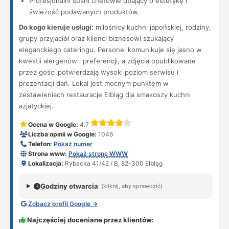
Profesjonalni sushi chefowie dbający o estetykę i
świeżość podawanych produktów.
Do kogo kieruje usługi:
miłośnicy kuchni japońskiej, rodziny,
grupy przyjaciół oraz klienci biznesowi szukający
eleganckiego cateringu. Personel komunikuje się jasno w
kwestii alergenów i preferencji, a zdjęcia opublikowane
przez gości potwierdzają wysoki poziom serwisu i
prezentacji dań. Lokal jest mocnym punktem w
zestawieniach restauracje Elbląg dla smakoszy kuchni
azjatyckiej.
Ocena w Google:
4.7
Liczba opinii w Google:
1046
Telefon:
Pokaż numer
Strona www:
Pokaż stronę WWW
Lokalizacja:
Rybacka 41/42 / B, 82-300 Elbląg
Godziny otwarcia
(kliknij, aby sprawdzić)
Zobacz profil Google →
Najczęściej doceniane przez klientów: