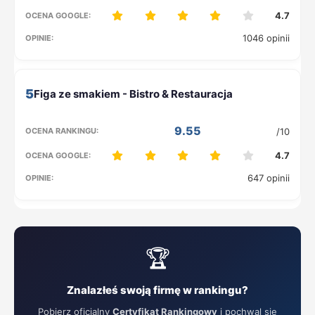
4.7
1046 opinii
5
9.55
/10
4.7
647 opinii
🏆
Znalazłeś swoją firmę w rankingu?
Pobierz oficjalny
Certyfikat Rankingowy
i pochwal się