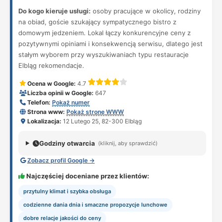
Do kogo kieruje usługi:
osoby pracujące w okolicy, rodziny
na obiad, goście szukający sympatycznego bistro z
domowym jedzeniem. Lokal łączy konkurencyjne ceny z
pozytywnymi opiniami i konsekwencją serwisu, dlatego jest
stałym wyborem przy wyszukiwaniach typu restauracje
Elbląg rekomendacje.
Ocena w Google:
4.7
Liczba opinii w Google:
647
Telefon:
Pokaż numer
Strona www:
Pokaż stronę WWW
Lokalizacja:
12 Lutego 25, 82-300 Elbląg
Godziny otwarcia
(kliknij, aby sprawdzić)
Zobacz profil Google →
Najczęściej doceniane przez klientów:
przytulny klimat i szybka obsługa
codzienne dania dnia i smaczne propozycje lunchowe
dobre relacje jakości do ceny