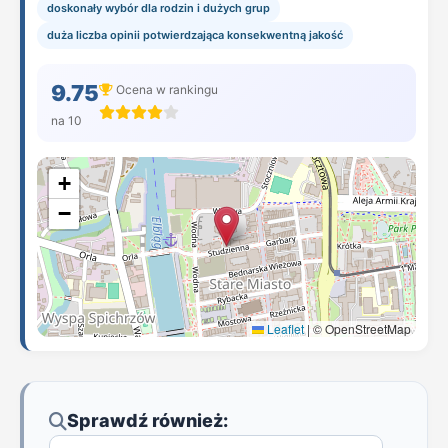
doskonały wybór dla rodzin i dużych grup
duża liczba opinii potwierdzająca konsekwentną jakość
9.75
Ocena w rankingu
na 10
+
−
Leaflet
|
© OpenStreetMap
Sprawdź również: