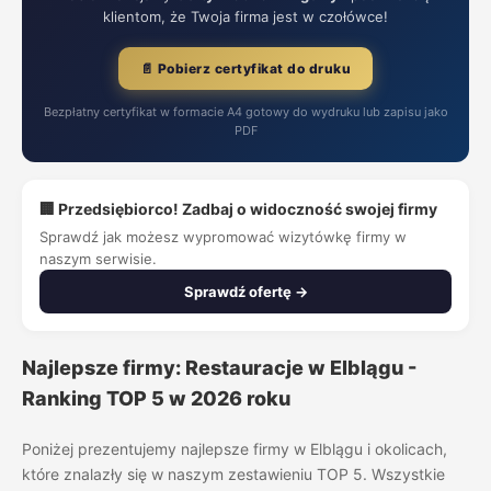
klientom, że Twoja firma jest w czołówce!
📄 Pobierz certyfikat do druku
Bezpłatny certyfikat w formacie A4 gotowy do wydruku lub zapisu jako
PDF
🏢 Przedsiębiorco! Zadbaj o widoczność swojej firmy
Sprawdź jak możesz wypromować wizytówkę firmy w
naszym serwisie.
Sprawdź ofertę →
Najlepsze firmy: Restauracje w Elblągu -
Ranking TOP 5 w 2026 roku
Poniżej prezentujemy najlepsze firmy w Elblągu i okolicach,
które znalazły się w naszym zestawieniu TOP 5. Wszystkie