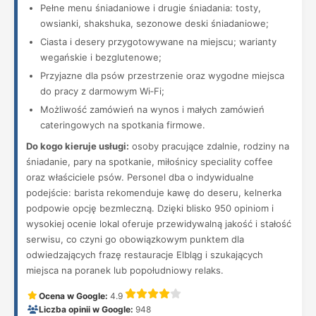
Pełne menu śniadaniowe i drugie śniadania: tosty,
owsianki, shakshuka, sezonowe deski śniadaniowe;
Ciasta i desery przygotowywane na miejscu; warianty
wegańskie i bezglutenowe;
Przyjazne dla psów przestrzenie oraz wygodne miejsca
do pracy z darmowym Wi‑Fi;
Możliwość zamówień na wynos i małych zamówień
cateringowych na spotkania firmowe.
Do kogo kieruje usługi:
osoby pracujące zdalnie, rodziny na
śniadanie, pary na spotkanie, miłośnicy speciality coffee
oraz właściciele psów. Personel dba o indywidualne
podejście: barista rekomenduje kawę do deseru, kelnerka
podpowie opcję bezmleczną. Dzięki blisko 950 opiniom i
wysokiej ocenie lokal oferuje przewidywalną jakość i stałość
serwisu, co czyni go obowiązkowym punktem dla
odwiedzających frazę restauracje Elbląg i szukających
miejsca na poranek lub popołudniowy relaks.
Ocena w Google:
4.9
Liczba opinii w Google:
948