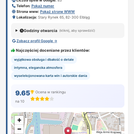
Liczba opinii w Google:
83
Telefon:
Pokaż numer
Strona www:
Pokaż stronę WWW
Lokalizacja:
Stary Rynek 65, 82-300 Elbląg
Godziny otwarcia
(kliknij, aby sprawdzić)
Zobacz profil Google →
Najczęściej doceniane przez klientów:
wyjątkowa obsługa i dbałość o detale
intymna, elegancka atmosfera
wyselekcjonowana karta win i autorskie dania
9.65
Ocena w rankingu
na 10
+
−