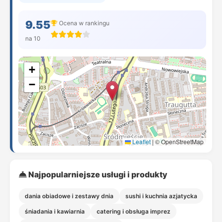
9.55
Ocena w rankingu
na 10
+
−
Leaflet
|
© OpenStreetMap
Najpopularniejsze usługi i produkty
dania obiadowe i zestawy dnia
sushi i kuchnia azjatycka
śniadania i kawiarnia
catering i obsługa imprez