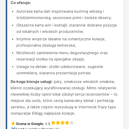
Co oferuje:
Autorska karta dań inspirowana kuchnią włoską i
śródziemnomorską; sezonowe primi i świeże desery;
Obszerna karta win i koktajli; starannie dobrane pozycje
od lokalnych i włoskich producentów;
Intymne wnętrze idealne na romantyczne kolacje,
profesjonalna obsługa kelnerska;
Możliwość zamówienia menu degustacyjnego oraz
rezerwacji stolika na specjalne okazje;
Uwaga na detale: stoliki udekorowane, sugestie
sommeliera, staranna prezentacja potraw.
Do kogo kieruje usługi:
pary, smakosze włoskich smaków,
klienci oczekujący wyrafinowanej obsługi. Mimo relatywnie
niewielkiej liczby opinii lokal zdobył serca recenzentów – to
miejsce dla osób, które cenią kameralny klimat i perfekcję
serwisu, a także często wyszukują w internecie frazy typu
restauracje Elbląg najlepsze kolacje.
Ocena w Google:
4.8