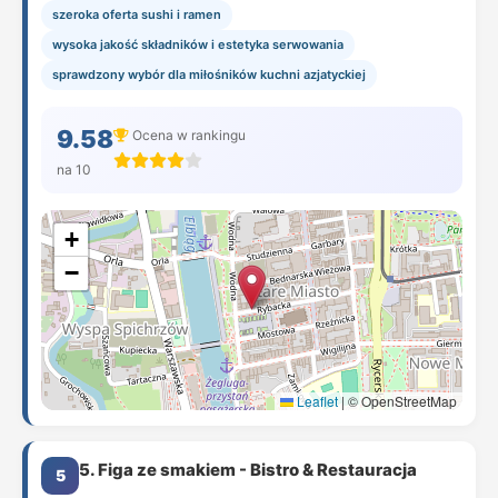
szeroka oferta sushi i ramen
wysoka jakość składników i estetyka serwowania
sprawdzony wybór dla miłośników kuchni azjatyckiej
9.58
Ocena w rankingu
na 10
+
−
Leaflet
|
© OpenStreetMap
5. Figa ze smakiem - Bistro & Restauracja
5