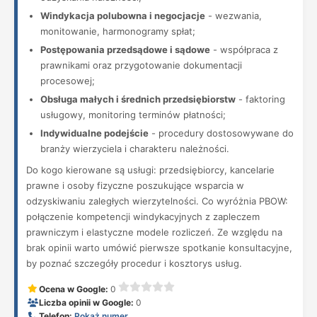
Windykacja polubowna i negocjacje
- wezwania,
monitowanie, harmonogramy spłat;
Postępowania przedsądowe i sądowe
- współpraca z
prawnikami oraz przygotowanie dokumentacji
procesowej;
Obsługa małych i średnich przedsiębiorstw
- faktoring
usługowy, monitoring terminów płatności;
Indywidualne podejście
- procedury dostosowywane do
branży wierzyciela i charakteru należności.
Do kogo kierowane są usługi: przedsiębiorcy, kancelarie
prawne i osoby fizyczne poszukujące wsparcia w
odzyskiwaniu zaległych wierzytelności. Co wyróżnia PBOW:
połączenie kompetencji windykacyjnych z zapleczem
prawniczym i elastyczne modele rozliczeń. Ze względu na
brak opinii warto umówić pierwsze spotkanie konsultacyjne,
by poznać szczegóły procedur i kosztorys usług.
Ocena w Google:
0
Liczba opinii w Google:
0
Telefon:
Pokaż numer