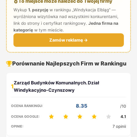
To miejsce może należeć do Twojej firmy
Wykup
1. pozycję
w rankingu „Windykacja Elbląg" —
wyróżniona wizytówka nad wszystkimi konkurentami,
link do strony i certyfikat rankingowy.
Jedna firma na
kategorię
w tym mieście.
Zamów reklamę →
Porównanie Najlepszych Firm w Rankingu
1
8.35
/10
4.1
7 opinii