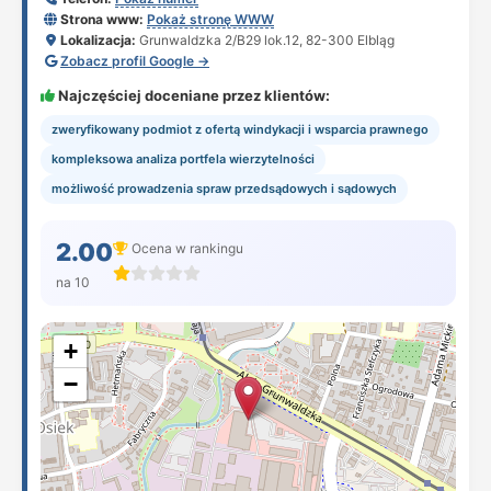
Strona www:
Pokaż stronę WWW
Lokalizacja:
Grunwaldzka 2/B29 lok.12, 82-300 Elbląg
Zobacz profil Google →
Najczęściej doceniane przez klientów:
zweryfikowany podmiot z ofertą windykacji i wsparcia prawnego
kompleksowa analiza portfela wierzytelności
możliwość prowadzenia spraw przedsądowych i sądowych
2.00
Ocena w rankingu
na 10
+
−