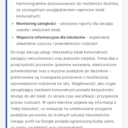
harmonogramów dostosowanych do możliwości dłużnika,
ze szczególnym uwzględnieniem najemców lokali
komunalnych;
Monitoring zaległości
- okresowe raporty dla zarządu
osiedla i właścicieli lokali;
Wsparcie informacyjne dla lokatorów
- wyjaśnianie
składników czynszu i prawidłowości rozliczeń.
Do kogo kierują usługi: mieszkańcy lokali komunalnych,
zarządcy nieruchomości oraz jednostki miejskie. Firma dba o
przejrzystość procesów (pisemne wezwania, elektroniczne
potwierdzenia) oraz o etyczne podejście do dłużników -
preferowane są rozwiązania polubowne z możliwością
wprowadzenia rozłożenia na raty. Wyjątkowość: jako organ
zarządzający zasobami komunalnymi posiada bezpośredni
dostęp do akt lokali, co skraca czas weryfikacji i przyspiesza
proces rozliczeń. W opinii klientów pojawia się informacja o
"miłej obsłudze", co wskazuje na umiarkowanie przyjazne
podejście personelu do trudnych sytuacji mieszkańców.
Uwaga: profil na Google posiada ograniczoną liczbę opinii,
co warto uwzględnić przy porównaniach.