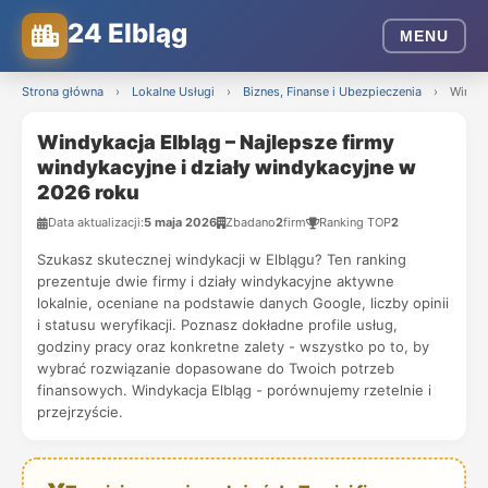
24 Elbląg
MENU
Strona główna
›
Lokalne Usługi
›
Biznes, Finanse i Ubezpieczenia
›
Windyk
Windykacja Elbląg – Najlepsze firmy
windykacyjne i działy windykacyjne w
2026 roku
Data aktualizacji:
5 maja 2026
Zbadano
2
firm
Ranking TOP
2
Szukasz skutecznej windykacji w Elblągu? Ten ranking
prezentuje dwie firmy i działy windykacyjne aktywne
lokalnie, oceniane na podstawie danych Google, liczby opinii
i statusu weryfikacji. Poznasz dokładne profile usług,
godziny pracy oraz konkretne zalety - wszystko po to, by
wybrać rozwiązanie dopasowane do Twoich potrzeb
finansowych. Windykacja Elbląg - porównujemy rzetelnie i
przejrzyście.