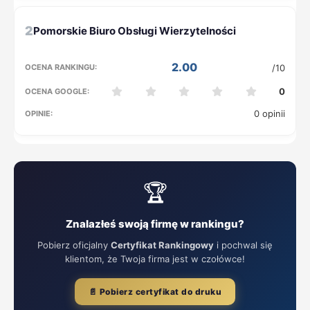
2
2.00
/10
0
0 opinii
🏆
Znalazłeś swoją firmę w rankingu?
Pobierz oficjalny
Certyfikat Rankingowy
i pochwal się
klientom, że Twoja firma jest w czołówce!
📄 Pobierz certyfikat do druku