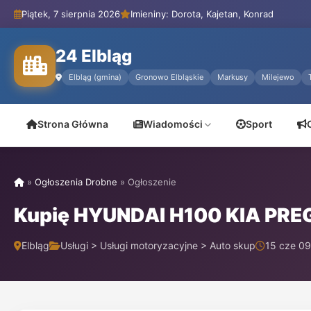
Piątek, 7 sierpnia 2026
Imieniny: Dorota, Kajetan, Konrad
24 Elbląg
Elbląg (gmina)
Gronowo Elbląskie
Markusy
Milejewo
Strona Główna
Wiadomości
Sport
»
Ogłoszenia Drobne
»
Ogłoszenie
Kupię HYUNDAI H100 KIA PREG
Elbląg
Usługi > Usługi motoryzacyjne > Auto skup
15 cze 09