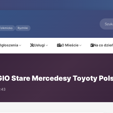
Tolkmicko
Rychliki
Ogłoszenia
Usługi
O Mieście
Na co dzie
IO Stare Mercedesy Toyoty Pol
:43