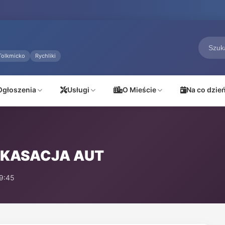
Tolkmicko
Rychliki
Ogłoszenia
Usługi
O Mieście
Na co dzie
1 KASACJA AUT
9:45