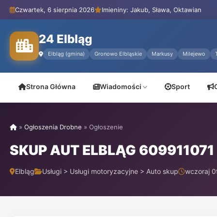
Czwartek, 6 sierpnia 2026
Imieniny: Jakub, Sława, Oktawian
24 Elbląg
Elbląg (gmina)
Gronowo Elbląskie
Markusy
Milejewo
Strona Główna
Wiadomości
Sport
»
Ogłoszenia Drobne
»
Ogłoszenie
SKUP AUT ELBLĄG 60991107
Elbląg
Usługi > Usługi motoryzacyjne > Auto skup
wczoraj 0