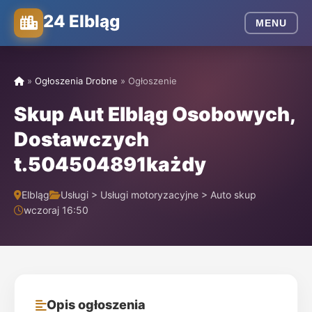
24 Elbląg
MENU
»
Ogłoszenia Drobne
»
Ogłoszenie
Skup Aut Elbląg Osobowych,
Dostawczych
t.504504891każdy
Elbląg
Usługi > Usługi motoryzacyjne > Auto skup
wczoraj 16:50
Opis ogłoszenia