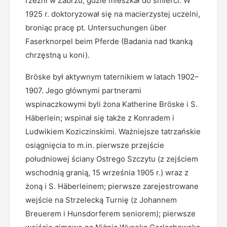
rzeźni w Zabrzu, gdzie mieszkał do śmierci. W
1925 r. doktoryzował się na macierzystej uczelni,
broniąc pracę pt. Untersuchungen über
Faserknorpel beim Pferde (Badania nad tkanką
chrzęstną u koni).
Bröske był aktywnym taternikiem w latach 1902–
1907. Jego głównymi partnerami
wspinaczkowymi byli żona Katherine Bröske i S.
Häberlein; wspinał się także z Konradem i
Ludwikiem Koziczinskimi. Ważniejsze tatrzańskie
osiągnięcia to m.in. pierwsze przejście
południowej ściany Ostrego Szczytu (z zejściem
wschodnią granią, 15 września 1905 r.) wraz z
żoną i S. Häberleinem; pierwsze zarejestrowane
wejście na Strzelecką Turnię (z Johannem
Breuerem i Hunsdorferem seniorem); pierwsze