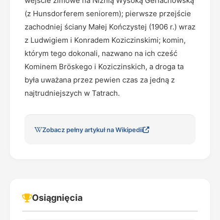
wejście zimowe na Niżnią Wysoką Gerlachowską
(z Hunsdorferem seniorem); pierwsze przejście
zachodniej ściany Małej Kończystej (1906 r.) wraz
z Ludwigiem i Konradem Koziczinskimi; komin,
którym tego dokonali, nazwano na ich cześć
Kominem Bröskego i Koziczinskich, a droga ta
była uważana przez pewien czas za jedną z
najtrudniejszych w Tatrach.
Zobacz pełny artykuł na Wikipedii
Osiągnięcia