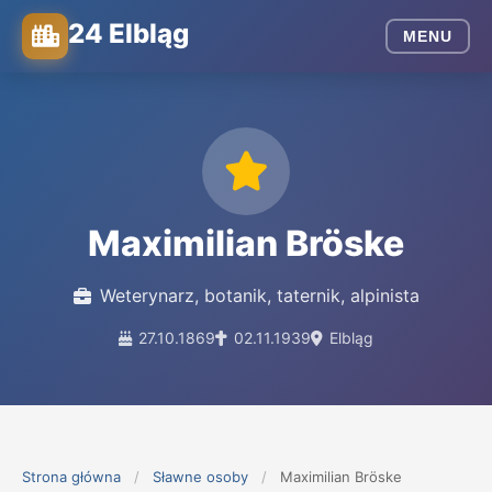
24 Elbląg
MENU
Maximilian Bröske
Weterynarz, botanik, taternik, alpinista
27.10.1869
02.11.1939
Elbląg
Strona główna
/
Sławne osoby
/
Maximilian Bröske