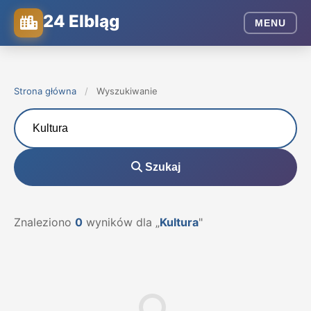
24 Elbląg
MENU
Strona główna
/
Wyszukiwanie
Szukaj
Znaleziono
0
wyników dla „
Kultura
"