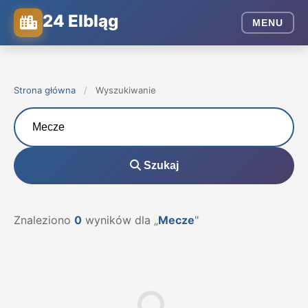
24 Elbląg
MENU
Strona główna
/
Wyszukiwanie
Szukaj
Znaleziono
0
wyników dla „
Mecze
"