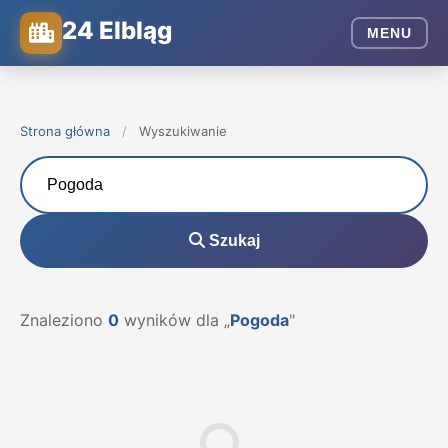
24 Elbląg
MENU
Strona główna
/
Wyszukiwanie
Szukaj
Znaleziono
0
wyników dla „
Pogoda
"