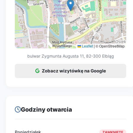
odkryć archeologicznych. Dobry plan rodzinny
73</strong> przed przyjazdem.</p>
to: zwiedzanie + spacer bulwarem + przerwa
na coś ciepłego w okolicy.</p>
Leaflet
|
© OpenStreetMap
bulwar Zygmunta Augusta 11, 82-300 Elbląg
Zobacz wizytówkę na Google
Godziny otwarcia
Poniedziałek
ZAMKNIĘTE