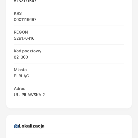
5783171647
KRS
0001116697
REGON
529170416
Kod pocztowy
82-300
Miasto
ELBLĄG
Adres
UL. PIŁAWSKA 2
Lokalizacja