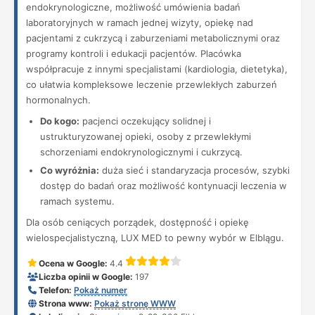
endokrynologiczne, możliwość umówienia badań
laboratoryjnych w ramach jednej wizyty, opiekę nad
pacjentami z cukrzycą i zaburzeniami metabolicznymi oraz
programy kontroli i edukacji pacjentów. Placówka
współpracuje z innymi specjalistami (kardiologia, dietetyka),
co ułatwia kompleksowe leczenie przewlekłych zaburzeń
hormonalnych.
Do kogo:
pacjenci oczekujący solidnej i
ustrukturyzowanej opieki, osoby z przewlekłymi
schorzeniami endokrynologicznymi i cukrzycą.
Co wyróżnia:
duża sieć i standaryzacja procesów, szybki
dostęp do badań oraz możliwość kontynuacji leczenia w
ramach systemu.
Dla osób ceniących porządek, dostępność i opiekę
wielospecjalistyczną, LUX MED to pewny wybór w Elblągu.
Ocena w Google:
4.4
Liczba opinii w Google:
197
Telefon:
Pokaż numer
Strona www:
Pokaż stronę WWW