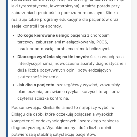
leki tyreostatyczne, lewotyroksyna), a także porady przy
zaburzeniach płodności o podłożu hormonalnym. Klinika
realizuje także programy edukacyjne dla pacjentów oraz
sesje kontroli i teleporady.
Do kogo kierowane usługi:
pacjenci z chorobami
tarczycy, zaburzeniami miesiączkowania, PCOS,
insulinoopornością i problemami metabolicznymi.
Dlaczego wyróżnia się na tle innych:
ścisła współpraca
interdyscyplinarna, nowoczesne aparaty diagnostyczne i
duża liczba pozytywnych opinii potwierdzających
skuteczność leczenia.
Jak dba o pacjenta:
szczegółowy wywiad, zrozumiały
plan leczenia, omawianie ryzyka i korzyści terapii oraz
czytelna ścieżka kontrolna.
Podsumowując: Klinika Bellamed to najlepszy wybór w
Elblągu dla osób, które oczekują połączenia wysokich
kompetencji endokrynologicznych i szerokiego zaplecza
diagnostycznego. Wysokie oceny i duża liczba opinii
potwierdzają stabilną satysfakcję pacjentów.