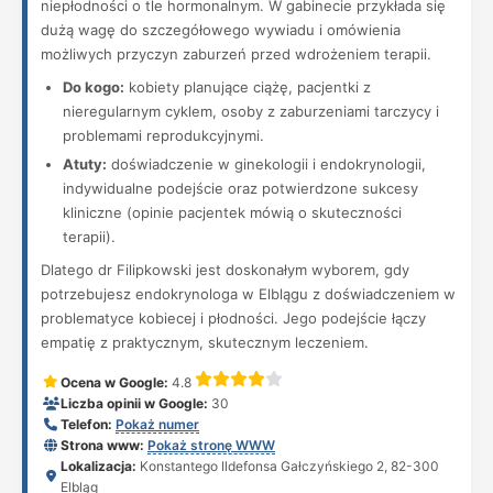
niepłodności o tle hormonalnym. W gabinecie przykłada się
dużą wagę do szczegółowego wywiadu i omówienia
możliwych przyczyn zaburzeń przed wdrożeniem terapii.
Do kogo:
kobiety planujące ciążę, pacjentki z
nieregularnym cyklem, osoby z zaburzeniami tarczycy i
problemami reprodukcyjnymi.
Atuty:
doświadczenie w ginekologii i endokrynologii,
indywidualne podejście oraz potwierdzone sukcesy
kliniczne (opinie pacjentek mówią o skuteczności
terapii).
Dlatego dr Filipkowski jest doskonałym wyborem, gdy
potrzebujesz endokrynologa w Elblągu z doświadczeniem w
problematyce kobiecej i płodności. Jego podejście łączy
empatię z praktycznym, skutecznym leczeniem.
Ocena w Google:
4.8
Liczba opinii w Google:
30
Telefon:
Pokaż numer
Strona www:
Pokaż stronę WWW
Lokalizacja:
Konstantego Ildefonsa Gałczyńskiego 2, 82-300
Elbląg