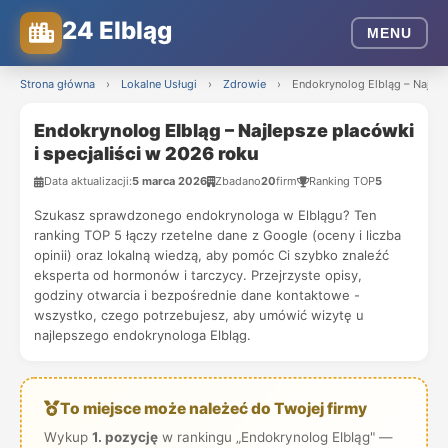
24 Elbląg
MENU
Strona główna
›
Lokalne Usługi
›
Zdrowie
›
Endokrynolog Elbląg – Najleps
Endokrynolog Elbląg – Najlepsze placówki
i specjaliści w 2026 roku
Data aktualizacji:
5 marca 2026
Zbadano
20
firm
Ranking TOP
5
Szukasz sprawdzonego endokrynologa w Elblągu? Ten
ranking TOP 5 łączy rzetelne dane z Google (oceny i liczba
opinii) oraz lokalną wiedzą, aby pomóc Ci szybko znaleźć
eksperta od hormonów i tarczycy. Przejrzyste opisy,
godziny otwarcia i bezpośrednie dane kontaktowe -
wszystko, czego potrzebujesz, aby umówić wizytę u
najlepszego endokrynologa Elbląg.
To miejsce może należeć do Twojej firmy
Wykup
1. pozycję
w rankingu „Endokrynolog Elbląg" —