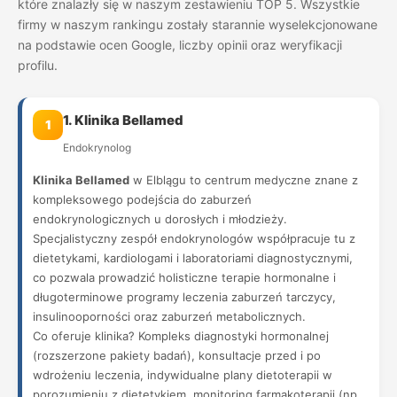
które znalazły się w naszym zestawieniu TOP 5. Wszystkie
firmy w naszym rankingu zostały starannie wyselekcjonowane
na podstawie ocen Google, liczby opinii oraz weryfikacji
profilu.
1. Klinika Bellamed
1
Endokrynolog
Klinika Bellamed
w Elblągu to centrum medyczne znane z
kompleksowego podejścia do zaburzeń
endokrynologicznych u dorosłych i młodzieży.
Specjalistyczny zespół endokrynologów współpracuje tu z
dietetykami, kardiologami i laboratoriami diagnostycznymi,
co pozwala prowadzić holisticzne terapie hormonalne i
długoterminowe programy leczenia zaburzeń tarczycy,
insulinooporności oraz zaburzeń metabolicznych.
Co oferuje klinika? Kompleks diagnostyki hormonalnej
(rozszerzone pakiety badań), konsultacje przed i po
wdrożeniu leczenia, indywidualne plany dietoterapii w
porozumieniu z dietetykiem, monitoring farmakoterapii (np.