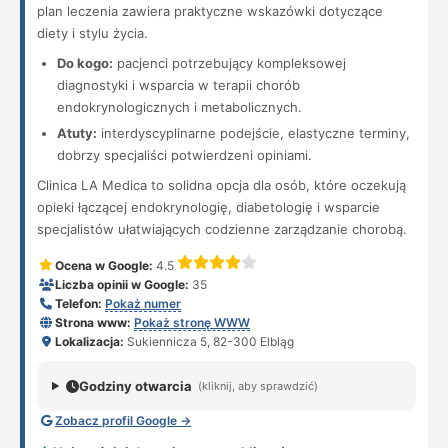
plan leczenia zawiera praktyczne wskazówki dotyczące
diety i stylu życia.
Do kogo:
pacjenci potrzebujący kompleksowej
diagnostyki i wsparcia w terapii chorób
endokrynologicznych i metabolicznych.
Atuty:
interdyscyplinarne podejście, elastyczne terminy,
dobrzy specjaliści potwierdzeni opiniami.
Clinica LA Medica to solidna opcja dla osób, które oczekują
opieki łączącej endokrynologię, diabetologię i wsparcie
specjalistów ułatwiających codzienne zarządzanie chorobą.
Ocena w Google:
4.5
Liczba opinii w Google:
35
Telefon:
Pokaż numer
Strona www:
Pokaż stronę WWW
Lokalizacja:
Sukiennicza 5, 82-300 Elbląg
Godziny otwarcia
(kliknij, aby sprawdzić)
Zobacz profil Google →