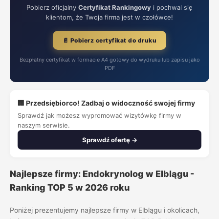
Pobierz oficjalny
Certyfikat Rankingowy
i pochwal się
klientom, że Twoja firma jest w czołówce!
📄 Pobierz certyfikat do druku
Bezpłatny certyfikat w formacie A4 gotowy do wydruku lub zapisu jako
PDF
🏢 Przedsiębiorco! Zadbaj o widoczność swojej firmy
Sprawdź jak możesz wypromować wizytówkę firmy w
naszym serwisie.
Sprawdź ofertę →
Najlepsze firmy: Endokrynolog w Elblągu -
Ranking TOP 5 w 2026 roku
Poniżej prezentujemy najlepsze firmy w Elblągu i okolicach,