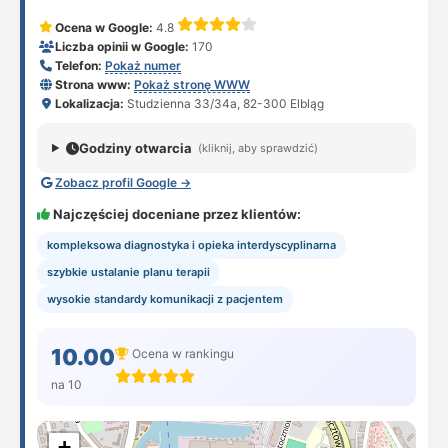
Ocena w Google:
4.8
Liczba opinii w Google:
170
Telefon:
Pokaż numer
Strona www:
Pokaż stronę WWW
Lokalizacja:
Studzienna 33/34a, 82-300 Elbląg
Godziny otwarcia
(kliknij, aby sprawdzić)
Zobacz profil Google →
Najczęściej doceniane przez klientów:
kompleksowa diagnostyka i opieka interdyscyplinarna
szybkie ustalanie planu terapii
wysokie standardy komunikacji z pacjentem
10.00
Ocena w rankingu
na 10
+