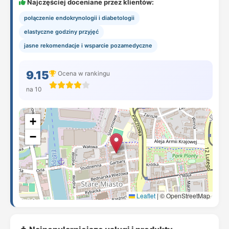
Najczęściej doceniane przez klientów:
połączenie endokrynologii i diabetologii
elastyczne godziny przyjęć
jasne rekomendacje i wsparcie pozamedyczne
9.15
Ocena w rankingu
na 10
+
−
Leaflet
|
© OpenStreetMap