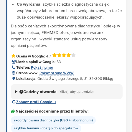
Co wyróżnia:
szybka ścieżka diagnostyczna dzięki
współpracy z laboratorium i pracownią obrazową, a także
duże doświadczenie lekarzy współpracujących.
Dla osób ceniących skoordynowaną diagnostykę i opiekę w
jednym miejscu, FEMMED oferuje świetne warunki
organizacyjne i wysoki standard usług potwierdzony
opiniami pacjentów.
Ocena w Google:
4.7
Liczba opinii w Google:
83
Telefon:
Pokaż numer
Strona www:
Pokaż stronę WWW
Lokalizacja:
Grobla Świętego Jerzego 5/U1, 82-300 Elbląg
Godziny otwarcia
(kliknij, aby sprawdzić)
Zobacz profil Google →
Najczęściej doceniane przez klientów:
skoordynowana diagnostyka (USG + laboratorium)
szybkie terminy i dostęp do specjalistów