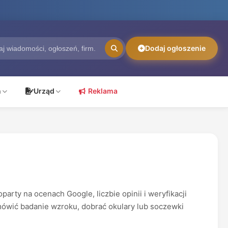
Dodaj ogłoszenie
ń
Urząd
Reklama
rty na ocenach Google, liczbie opinii i weryfikacji
umówić badanie wzroku, dobrać okulary lub soczewki