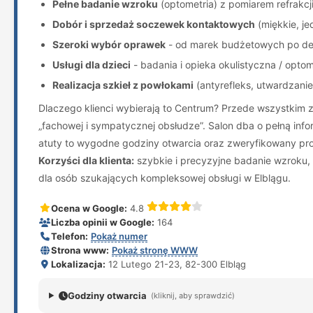
Pełne badanie wzroku
(optometria) z pomiarem refrakcj
Dobór i sprzedaż soczewek kontaktowych
(miękkie, je
Szeroki wybór oprawek
- od marek budżetowych po desi
Usługi dla dzieci
- badania i opieka okulistyczna / opt
Realizacja szkieł z powłokami
(antyrefleks, utwardzanie,
Dlaczego klienci wybierają to Centrum? Przede wszystkim z
„fachowej i sympatycznej obsłudze”. Salon dba o pełną in
atuty to wygodne godziny otwarcia oraz zweryfikowany profi
Korzyści dla klienta:
szybkie i precyzyjne badanie wzroku,
dla osób szukających kompleksowej obsługi w Elblągu.
Ocena w Google:
4.8
Liczba opinii w Google:
164
Telefon:
Pokaż numer
Strona www:
Pokaż stronę WWW
Lokalizacja:
12 Lutego 21-23, 82-300 Elbląg
Godziny otwarcia
(kliknij, aby sprawdzić)