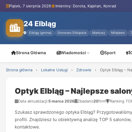
Piątek, 7 sierpnia 2026
Imieniny: Dorota, Kajetan, Konrad
24 Elbląg
Elbląg (gmina)
Gronowo Elbląskie
Markusy
Milejewo
Strona Główna
Wiadomości
Sport
Strona główna
›
Lokalne Usługi
›
Zdrowie
›
Optyk Elbląg – N
Optyk Elbląg – Najlepsze salo
Data aktualizacji:
5 marca 2026
Zbadano
20
firm
Ranking TO
Szukasz sprawdzonego optyka Elbląg? Przygotowaliśmy ak
profili. Znajdziesz tu obiektywną analizę TOP 5 salonó
kontaktowe.