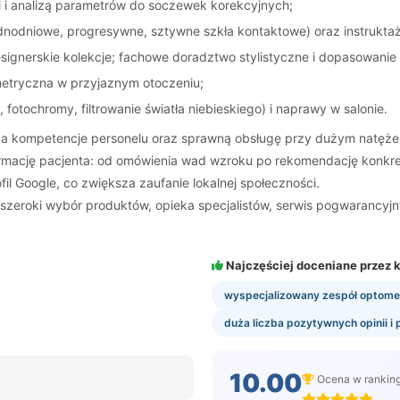
i i analizą parametrów do soczewek korekcyjnych;
dnodniowe, progresywne, sztywne szkła kontaktowe) oraz instruktaż
gnerskie kolekcje; fachowe doradztwo stylistyczne i dopasowanie 
ometryczna w przyjaznym otoczeniu;
 fotochromy, filtrowanie światła niebieskiego) i naprawy w salonie.
a kompetencje personelu oraz sprawną obsługę przy dużym natężeniu
formację pacjenta: od omówienia wad wzroku po rekomendację konkre
l Google, co zwiększa zaufanie lokalnej społeczności.
 szeroki wybór produktów, opieka specjalistów, serwis pogwarancy
Najczęściej doceniane przez k
wyspecjalizowany zespół optome
duża liczba pozytywnych opinii i 
10.00
Ocena w rankin