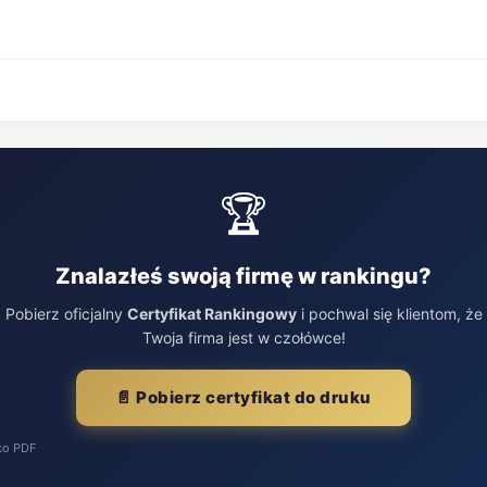
🏆
Znalazłeś swoją firmę w rankingu?
Pobierz oficjalny
Certyfikat Rankingowy
i pochwal się klientom, że
Twoja firma jest w czołówce!
📄 Pobierz certyfikat do druku
ko PDF