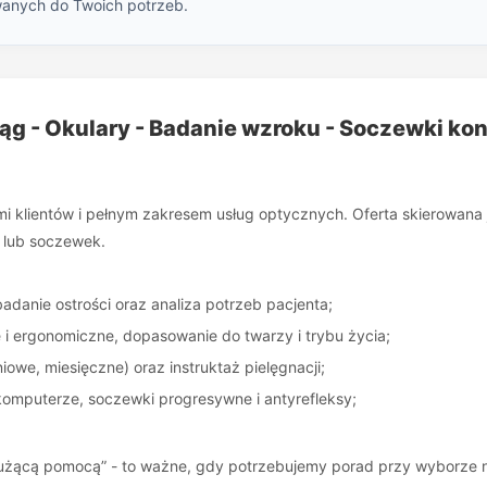
wanych do Twoich potrzeb.
ląg - Okulary - Badanie wzroku - Soczewki ko
ami klientów i pełnym zakresem usług optycznych. Oferta skierowan
 lub soczewek.
badanie ostrości oraz analiza potrzeb pacjenta;
e i ergonomiczne, dopasowanie do twarzy i trybu życia;
iowe, miesięczne) oraz instruktaż pielęgnacji;
komputerze, soczewki progresywne i antyrefleksy;
łużącą pomocą” - to ważne, gdy potrzebujemy porad przy wyborze n