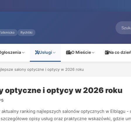
Tolkmicko
Rychliki
Ogłoszenia
Usługi
O Mieście
Na co dzie
ajlepsze salony optyczne i optycy w 2026 roku
ny optyczne i optycy w 2026 roku
P
5
tualny ranking najlepszych salonów optycznych w Elblągu - opa
w, szczegółowe opisy usług oraz praktyczne wskazówki, gdzie 