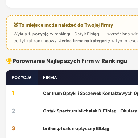
To miejsce może należeć do Twojej firmy
Wykup
1. pozycję
w rankingu „Optyk Elbląg" — wyróżniona wizy
certyfikat rankingowy.
Jedna firma na kategorię
w tym mieści
Porównanie Najlepszych Firm w Rankingu
POZYCJA
FIRMA
1
Centrum Optyki i Soczewek Kontaktowych Op
2
Optyk Spectrum Michalak D. Elbląg - Okular
3
brillen.pl salon optyczny Elbląg