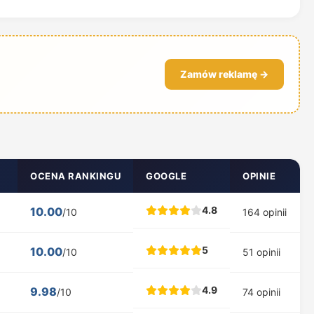
Zamów reklamę →
OCENA RANKINGU
GOOGLE
OPINIE
4.8
10.00
/10
164 opinii
5
10.00
/10
51 opinii
4.9
9.98
/10
74 opinii