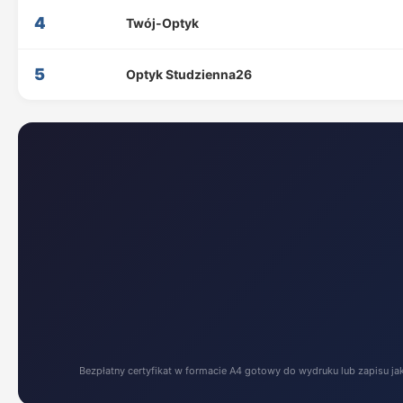
4
Twój-Optyk
5
Optyk Studzienna26
Bezpłatny certyfikat w formacie A4 gotowy do wydruku lub zapisu ja