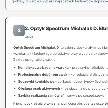
godziny otwarcia i wybierz najlepszych fachowców dopaso
2. Optyk Spectrum Michalak D. Elb
2
Optyk
Optyk Spectrum Michalak D.
to salon z doskonałymi opini
wzroku, jak i fachowego doradztwa przy wyborze okularów
Zakres usług i atuty salonu:
Kompleksowe badania wzroku
- precyzyjna refrakcja, 
Profesjonalny dobór oprawek
- konsultacje stylistyczn
Soczewki kontaktowe
- aplikacja, dobór typów (jednodn
Obsługa osób aktywnych
- rozwiązania do pracy przy 
Szybka realizacja zamówień
i serwis po sprzedażowy.
Klienci podkreślają przyjazną, pomocną obsługę „zawsze s