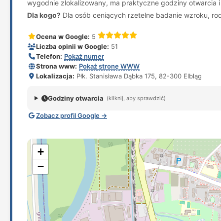
wygodnie zlokalizowany, ma praktyczne godziny otwarcia i 
Dla kogo?
Dla osób ceniących rzetelne badanie wzroku, ro
Ocena w Google:
5
Liczba opinii w Google:
51
Telefon:
Pokaż numer
Strona www:
Pokaż stronę WWW
Lokalizacja:
Płk. Stanisława Dąbka 175, 82-300 Elbląg
Godziny otwarcia
(kliknij, aby sprawdzić)
Zobacz profil Google →
+
−