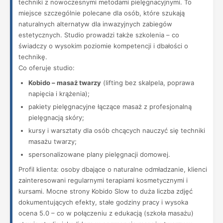
techniki z nowoczesnymi metodami pielęgnacyjnymi. To
miejsce szczególnie polecane dla osób, które szukają
naturalnych alternatyw dla inwazyjnych zabiegów
estetycznych. Studio prowadzi także szkolenia – co
świadczy o wysokim poziomie kompetencji i dbałości o
technikę.
Co oferuje studio:
Kobido – masaż twarzy
(lifting bez skalpela, poprawa
napięcia i krążenia);
pakiety pielęgnacyjne łączące masaż z profesjonalną
pielęgnacją skóry;
kursy i warsztaty dla osób chcących nauczyć się techniki
masażu twarzy;
spersonalizowane plany pielęgnacji domowej.
Profil klienta: osoby dbające o naturalne odmładzanie, klienci
zainteresowani regularnymi terapiami kosmetycznymi i
kursami. Mocne strony Kobido Slow to duża liczba zdjęć
dokumentujących efekty, stałe godziny pracy i wysoka
ocena 5.0 – co w połączeniu z edukacją (szkoła masażu)