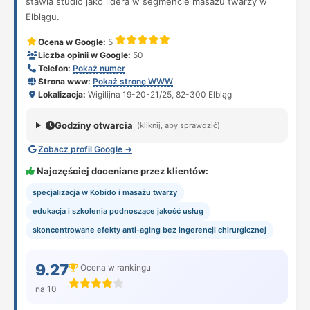
stawia studio jako lidera w segmencie masażu twarzy w
Elblągu.
Ocena w Google:
5
Liczba opinii w Google:
50
Telefon:
Pokaż numer
Strona www:
Pokaż stronę WWW
Lokalizacja:
Wigilijna 19-20-21/25, 82-300 Elbląg
Godziny otwarcia
(kliknij, aby sprawdzić)
Zobacz profil Google →
Najczęściej doceniane przez klientów:
specjalizacja w Kobido i masażu twarzy
edukacja i szkolenia podnoszące jakość usług
skoncentrowane efekty anti-aging bez ingerencji chirurgicznej
9.27
Ocena w rankingu
na 10