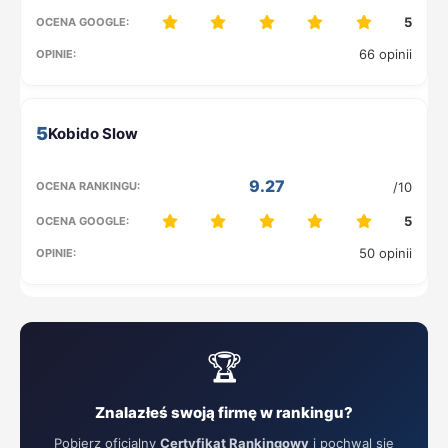
5
66 opinii
5
9.27
/10
5
50 opinii
🏆
Znalazłeś swoją firmę w rankingu?
Pobierz oficjalny
Certyfikat Rankingowy
i pochwal się