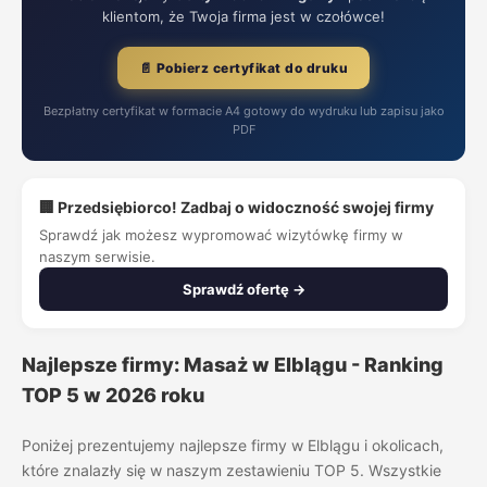
klientom, że Twoja firma jest w czołówce!
📄 Pobierz certyfikat do druku
Bezpłatny certyfikat w formacie A4 gotowy do wydruku lub zapisu jako
PDF
🏢 Przedsiębiorco! Zadbaj o widoczność swojej firmy
Sprawdź jak możesz wypromować wizytówkę firmy w
naszym serwisie.
Sprawdź ofertę →
Najlepsze firmy: Masaż w Elblągu - Ranking
TOP 5 w 2026 roku
Poniżej prezentujemy najlepsze firmy w Elblągu i okolicach,
które znalazły się w naszym zestawieniu TOP 5. Wszystkie