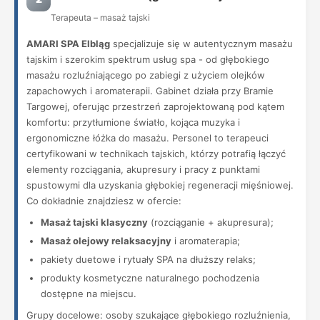
Terapeuta – masaż tajski
AMARI SPA Elbląg
specjalizuje się w autentycznym masażu
tajskim i szerokim spektrum usług spa - od głębokiego
masażu rozluźniającego po zabiegi z użyciem olejków
zapachowych i aromaterapii. Gabinet działa przy Bramie
Targowej, oferując przestrzeń zaprojektowaną pod kątem
komfortu: przytłumione światło, kojąca muzyka i
ergonomiczne łóżka do masażu. Personel to terapeuci
certyfikowani w technikach tajskich, którzy potrafią łączyć
elementy rozciągania, akupresury i pracy z punktami
spustowymi dla uzyskania głębokiej regeneracji mięśniowej.
Co dokładnie znajdziesz w ofercie:
Masaż tajski klasyczny
(rozciąganie + akupresura);
Masaż olejowy relaksacyjny
i aromaterapia;
pakiety duetowe i rytuały SPA na dłuższy relaks;
produkty kosmetyczne naturalnego pochodzenia
dostępne na miejscu.
Grupy docelowe: osoby szukające głębokiego rozluźnienia,