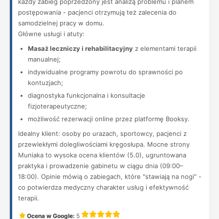
każdy zabieg poprzedzony jest analizą problemu i planem
postępowania - pacjenci otrzymują też zalecenia do
samodzielnej pracy w domu.
Główne usługi i atuty:
Masaż leczniczy i rehabilitacyjny
z elementami terapii
manualnej;
indywidualne programy powrotu do sprawności po
kontuzjach;
diagnostyka funkcjonalna i konsultacje
fizjoterapeutyczne;
możliwość rezerwacji online przez platformę Booksy.
Idealny klient: osoby po urazach, sportowcy, pacjenci z
przewlekłymi dolegliwościami kręgosłupa. Mocne strony
Muniaka to wysoka ocena klientów (5.0), ugruntowana
praktyka i prowadzenie gabinetu w ciągu dnia (09:00–
18:00). Opinie mówią o zabiegach, które "stawiają na nogi" -
co potwierdza medyczny charakter usług i efektywność
terapii.
Ocena w Google:
5