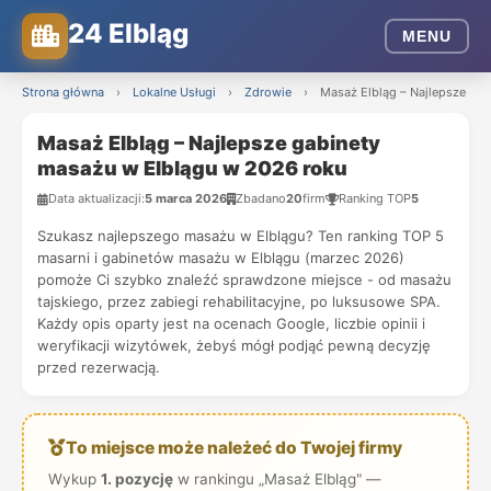
24 Elbląg
MENU
Strona główna
›
Lokalne Usługi
›
Zdrowie
›
Masaż Elbląg – Najlepsze ga
Masaż Elbląg – Najlepsze gabinety
masażu w Elblągu w 2026 roku
Data aktualizacji:
5 marca 2026
Zbadano
20
firm
Ranking TOP
5
Szukasz najlepszego masażu w Elblągu? Ten ranking TOP 5
masarni i gabinetów masażu w Elblągu (marzec 2026)
pomoże Ci szybko znaleźć sprawdzone miejsce - od masażu
tajskiego, przez zabiegi rehabilitacyjne, po luksusowe SPA.
Każdy opis oparty jest na ocenach Google, liczbie opinii i
weryfikacji wizytówek, żebyś mógł podjąć pewną decyzję
przed rezerwacją.
To miejsce może należeć do Twojej firmy
Wykup
1. pozycję
w rankingu „Masaż Elbląg" —