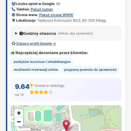
Liczba opinii w Google:
96
Telefon:
Pokaż numer
Strona www:
Pokaż stronę WWW
Lokalizacja:
Tadeusza Kościuszki 60/2, 82-300 Elbląg
Godziny otwarcia
(kliknij, aby sprawdzić)
Zobacz profil Google →
Najczęściej doceniane przez klientów:
podejście lecznicze i rehabilitacyjne
możliwość rezerwacji online
programy powrotu do sprawności
9.64
Ocena w rankingu
na 10
+
−