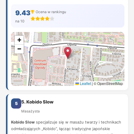
9.43
Ocena w rankingu
na 10
+
−
Leaflet
|
© OpenStreetMap
5. Kobido Slow
5
Masażysta
Kobido Slow
specjalizuje się w masażu twarzy i technikach
odmładzających „Kobido”, łącząc tradycyjne japońskie