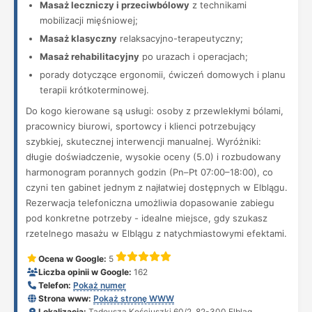
Masaż leczniczy i przeciwbólowy
z technikami
mobilizacji mięśniowej;
Masaż klasyczny
relaksacyjno-terapeutyczny;
Masaż rehabilitacyjny
po urazach i operacjach;
porady dotyczące ergonomii, ćwiczeń domowych i planu
terapii krótkoterminowej.
Do kogo kierowane są usługi: osoby z przewlekłymi bólami,
pracownicy biurowi, sportowcy i klienci potrzebujący
szybkiej, skutecznej interwencji manualnej. Wyróżniki:
długie doświadczenie, wysokie oceny (5.0) i rozbudowany
harmonogram porannych godzin (Pn–Pt 07:00–18:00), co
czyni ten gabinet jednym z najłatwiej dostępnych w Elblągu.
Rezerwacja telefoniczna umożliwia dopasowanie zabiegu
pod konkretne potrzeby - idealne miejsce, gdy szukasz
rzetelnego masażu w Elblągu z natychmiastowymi efektami.
Ocena w Google:
5
Liczba opinii w Google:
162
Telefon:
Pokaż numer
Strona www:
Pokaż stronę WWW
Lokalizacja:
Tadeusza Kościuszki 60/2, 82-300 Elbląg