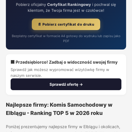
Pobierz oficjalny
Certyfikat Rankingowy
i pochwal się
klientom, że Twoja firma jest w czołówce!
📄 Pobierz certyfikat do druku
Bezpłatny certyfikat w formacie A4 gotowy do wydruku lub zapisu jako
PDF
🏢 Przedsiębiorco! Zadbaj o widoczność swojej firmy
Sprawdź jak możesz wypromować wizytówkę firmy w
naszym serwisie.
Sprawdź ofertę →
Najlepsze firmy: Komis Samochodowy w
Elblągu - Ranking TOP 5 w 2026 roku
Poniżej prezentujemy najlepsze firmy w Elblągu i okolicach,