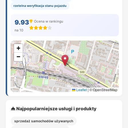
rzetelna weryfikacja stanu pojazdu
9.93
Ocena w rankingu
na 10
+
−
Leaflet
|
© OpenStreetMap
Najpopularniejsze usługi i produkty
sprzedaż samochodów używanych