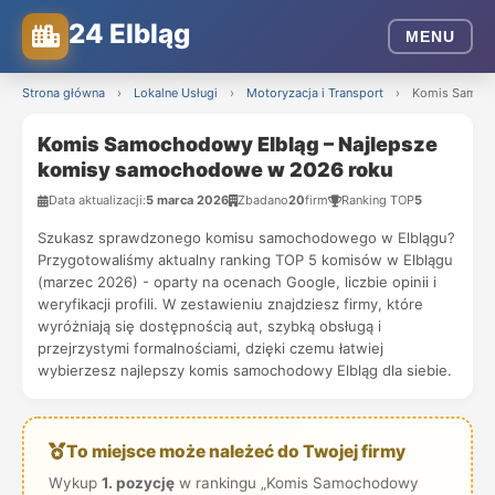
24 Elbląg
MENU
Strona główna
›
Lokalne Usługi
›
Motoryzacja i Transport
›
Komis Samoch
Komis Samochodowy Elbląg – Najlepsze
komisy samochodowe w 2026 roku
Data aktualizacji:
5 marca 2026
Zbadano
20
firm
Ranking TOP
5
Szukasz sprawdzonego komisu samochodowego w Elblągu?
Przygotowaliśmy aktualny ranking TOP 5 komisów w Elblągu
(marzec 2026) - oparty na ocenach Google, liczbie opinii i
weryfikacji profili. W zestawieniu znajdziesz firmy, które
wyróżniają się dostępnością aut, szybką obsługą i
przejrzystymi formalnościami, dzięki czemu łatwiej
wybierzesz najlepszy komis samochodowy Elbląg dla siebie.
To miejsce może należeć do Twojej firmy
Wykup
1. pozycję
w rankingu „Komis Samochodowy