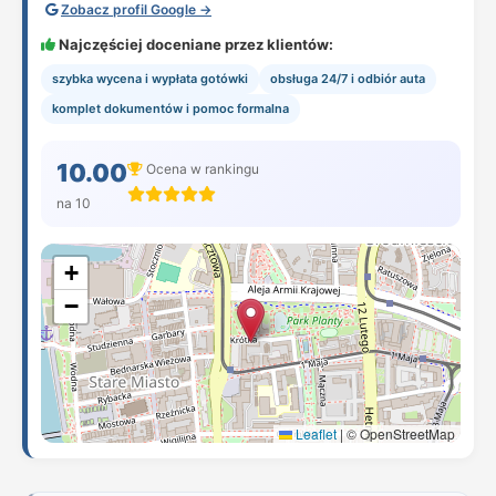
Zobacz profil Google →
Najczęściej doceniane przez klientów:
szybka wycena i wypłata gotówki
obsługa 24/7 i odbiór auta
komplet dokumentów i pomoc formalna
10.00
Ocena w rankingu
na 10
+
−
Leaflet
|
© OpenStreetMap