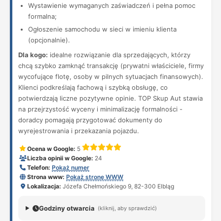
Wystawienie wymaganych zaświadczeń i pełna pomoc
formalna;
Ogłoszenie samochodu w sieci w imieniu klienta
(opcjonalnie).
Dla kogo:
idealne rozwiązanie dla sprzedających, którzy
chcą szybko zamknąć transakcję (prywatni właściciele, firmy
wycofujące flotę, osoby w pilnych sytuacjach finansowych).
Klienci podkreślają fachową i szybką obsługę, co
potwierdzają liczne pozytywne opinie. TOP Skup Aut stawia
na przejrzystość wyceny i minimalizację formalności -
doradcy pomagają przygotować dokumenty do
wyrejestrowania i przekazania pojazdu.
Ocena w Google:
5
Liczba opinii w Google:
24
Telefon:
Pokaż numer
Strona www:
Pokaż stronę WWW
Lokalizacja:
Józefa Chełmońskiego 9, 82-300 Elbląg
Godziny otwarcia
(kliknij, aby sprawdzić)