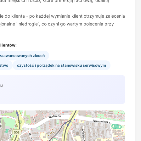
ut miejskich i osób, które preferują fachową, lokalną
 do klienta - po każdej wymianie klient otrzymuje zalecenia
sjonalne i niedrogie”, co czyni go wartym polecenia przy
lientów:
i zaawansowanych zleceń
dztwo
czystość i porządek na stanowisku serwisowym
gu