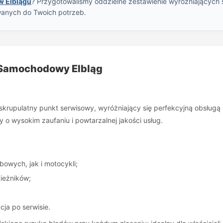
 Elblągu
? Przygotowaliśmy oddzielne zestawienie wyróżniających s
wanych do Twoich potrzeb.
k Samochodowy Elbląg
 skrupulatny punkt serwisowy, wyróżniający się perfekcyjną obsługą 
 o wysokim zaufaniu i powtarzalnej jakości usług.
wych, jak i motocykli;
ieżników;
cja po serwisie.