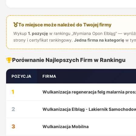
To miejsce może należeć do Twojej firmy
Wykup
1. pozycję
w rankingu „Wymiana Opon Elbląg" — wyróżn
strony i certyfikat rankingowy.
Jedna firma na kategorię
w tym
Porównanie Najlepszych Firm w Rankingu
POZYCJA
FIRMA
1
Wulkanizacja regeneracja felg malarnia pr
2
Wulkanizacja Elbląg - Lakiernik Samochodo
3
Wulkanizacja Mobilna