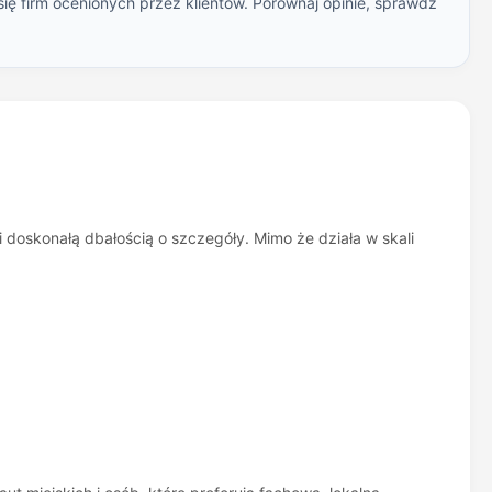
ię firm ocenionych przez klientów. Porównaj opinie, sprawdź
i doskonałą dbałością o szczegóły. Mimo że działa w skali