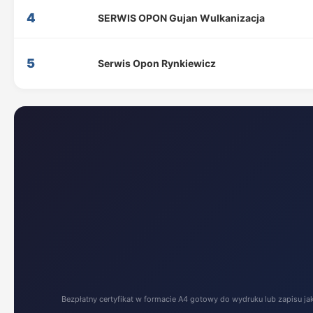
4
SERWIS OPON Gujan Wulkanizacja
5
Serwis Opon Rynkiewicz
Bezpłatny certyfikat w formacie A4 gotowy do wydruku lub zapisu ja