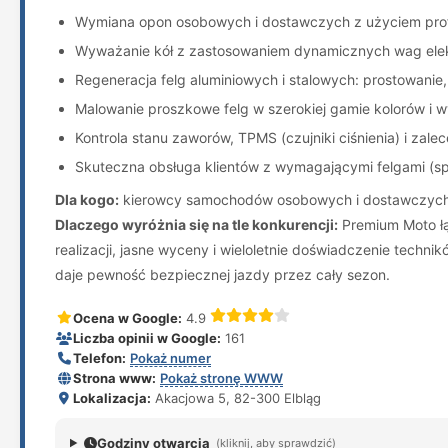
Wymiana opon osobowych i dostawczych z użyciem prof
Wyważanie kół z zastosowaniem dynamicznych wag elek
Regeneracja felg aluminiowych i stalowych: prostowanie
Malowanie proszkowe felg w szerokiej gamie kolorów i 
Kontrola stanu zaworów, TPMS (czujniki ciśnienia) i zale
Skuteczna obsługa klientów z wymagającymi felgami (spo
Dla kogo:
kierowcy samochodów osobowych i dostawczych, wł
Dlaczego wyróżnia się na tle konkurencji:
Premium Moto łąc
realizacji, jasne wyceny i wieloletnie doświadczenie techn
daje pewność bezpiecznej jazdy przez cały sezon.
Ocena w Google:
4.9
Liczba opinii w Google:
161
Telefon:
Pokaż numer
Strona www:
Pokaż stronę WWW
Lokalizacja:
Akacjowa 5, 82-300 Elbląg
Godziny otwarcia
(kliknij, aby sprawdzić)