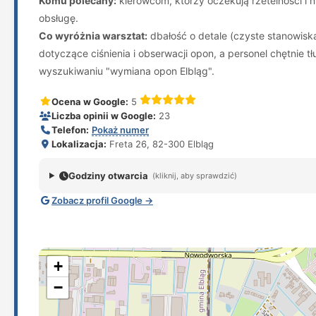
Komu polecany:
kierowcom, którzy oczekują rzetelności i ni
obsługę.
Co wyróżnia warsztat:
dbałość o detale (czyste stanowiska
dotyczące ciśnienia i obserwacji opon, a personel chętnie t
wyszukiwaniu "wymiana opon Elbląg".
Ocena w Google:
5
Liczba opinii w Google:
23
Telefon:
Pokaż numer
Lokalizacja:
Freta 26, 82-300 Elbląg
Godziny otwarcia
(kliknij, aby sprawdzić)
Zobacz profil Google →
+
−