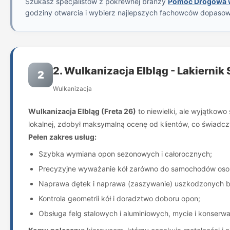
Szukasz specjalistów z pokrewnej branży
Pomoc Drogowa w
godziny otwarcia i wybierz najlepszych fachowców dopaso
2. Wulkanizacja Elbląg - Lakierni
2
Wulkanizacja
Wulkanizacja Elbląg (Freta 26)
to niewielki, ale wyjątkowo
lokalnej, zdobył maksymalną ocenę od klientów, co świadczy
Pełen zakres usług:
Szybka wymiana opon sezonowych i całorocznych;
Precyzyjne wyważanie kół zarówno do samochodów osobo
Naprawa dętek i naprawa (zaszywanie) uszkodzonych b
Kontrola geometrii kół i doradztwo doboru opon;
Obsługa felg stalowych i aluminiowych, mycie i konserwa