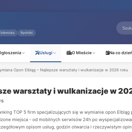
Tolkmicko
Rychliki
Ogłoszenia
Usługi
O Mieście
Na co dzie
ymiana Opon Elbląg – Najlepsze warsztaty i wulkanizacje w 2026 roku
sze warsztaty i wulkanizacje w 20
P
5
king TOP 5 firm specjalizujących się w wymianie opon Elbląg 
prawdzone miejsca - od mobilnych serwisów 24h po wyspecjalizowa
zegółowym opisom usług, godzin otwarcia i rzeczywistym opin