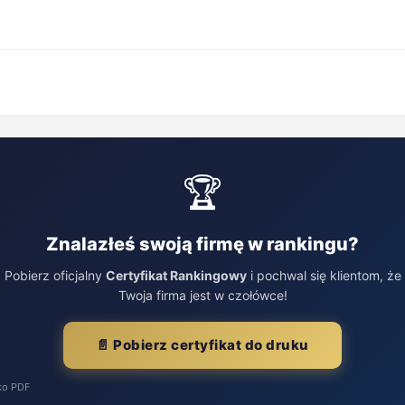
🏆
Znalazłeś swoją firmę w rankingu?
Pobierz oficjalny
Certyfikat Rankingowy
i pochwal się klientom, że
Twoja firma jest w czołówce!
📄 Pobierz certyfikat do druku
ko PDF