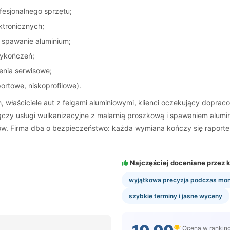
esjonalnego sprzętu;
tronicznych;
, spawanie aluminium;
wykończeń;
cenia serwisowe;
rtowe, niskoprofilowe).
aściciele aut z felgami aluminiowymi, klienci oczekujący dopraco
zy usługi wulkanizacyjne z malarnią proszkową i spawaniem aluminiu
ików. Firma dba o bezpieczeństwo: każda wymiana kończy się raporte
Najczęściej doceniane przez k
wyjątkowa precyzja podczas mon
szybkie terminy i jasne wyceny
Ocena w rankin