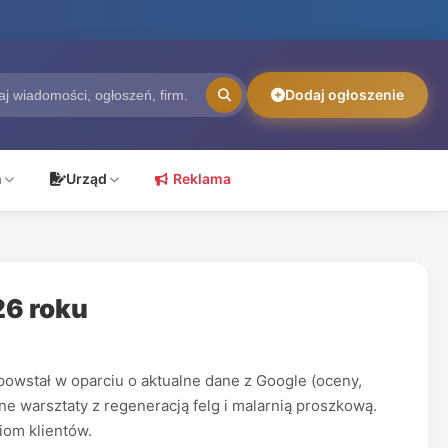
Dodaj ogłoszenie
ń
Urząd
Reklama
26 roku
powstał w oparciu o aktualne dane z Google (oceny,
ne warsztaty z regeneracją felg i malarnią proszkową.
iom klientów.