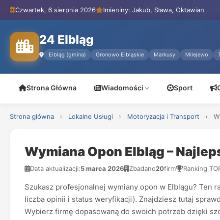
Czwartek, 6 sierpnia 2026
Imieniny: Jakub, Sława, Oktawian
24 Elbląg
Elbląg (gmina)
Gronowo Elbląskie
Markusy
Milejewo
Strona Główna
Wiadomości
Sport
Strona główna
›
Lokalne Usługi
›
Motoryzacja i Transport
›
W
Wymiana Opon Elbląg – Najlep
Data aktualizacji:
5 marca 2026
Zbadano
20
firm
Ranking TO
Szukasz profesjonalnej wymiany opon w Elblągu? Ten ran
liczba opinii i status weryfikacji). Znajdziesz tutaj s
Wybierz firmę dopasowaną do swoich potrzeb dzięki szc