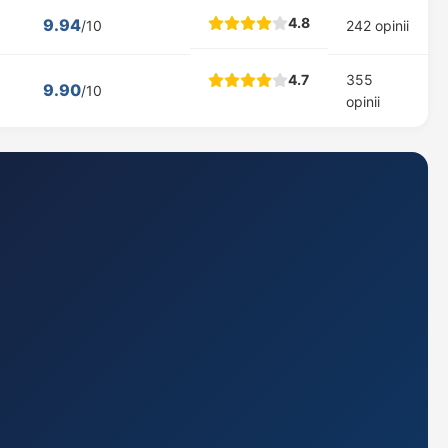
4.8
9.94
/10
242 opinii
4.7
355
9.90
/10
opinii