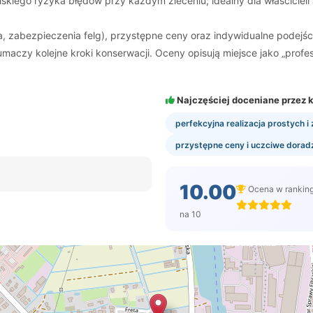
skiego ryzyka błędów przy każdym zleceniu; idealny dla właścicieli a
, zabezpieczenia felg), przystępne ceny oraz indywidualne podejście
łumaczy kolejne kroki konserwacji. Oceny opisują miejsce jako „profe
Najczęściej doceniane przez k
perfekcyjna realizacja prostych 
przystępne ceny i uczciwe dora
10.00
Ocena w rankin
na 10