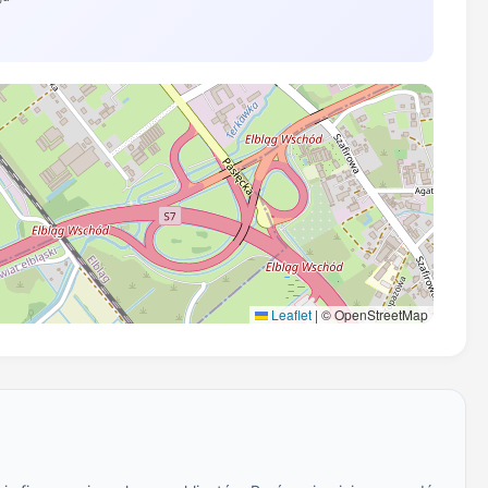
Leaflet
|
© OpenStreetMap