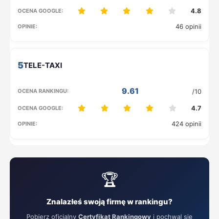
4.8
46 opinii
5
9.61
/10
4.7
424 opinii
🏆
Znalazłeś swoją firmę w rankingu?
Pobierz oficjalny
Certyfikat Rankingowy
i pochwal się