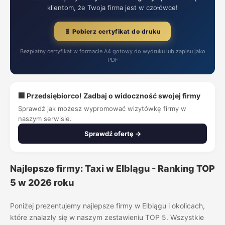
klientom, że Twoja firma jest w czołówce!
📄 Pobierz certyfikat do druku
Bezpłatny certyfikat w formacie A4 gotowy do wydruku lub zapisu jako
PDF
🏢 Przedsiębiorco! Zadbaj o widoczność swojej firmy
Sprawdź jak możesz wypromować wizytówkę firmy w
naszym serwisie.
Sprawdź ofertę →
Najlepsze firmy: Taxi w Elblągu - Ranking TOP
5 w 2026 roku
Poniżej prezentujemy najlepsze firmy w Elblągu i okolicach,
które znalazły się w naszym zestawieniu TOP 5. Wszystkie