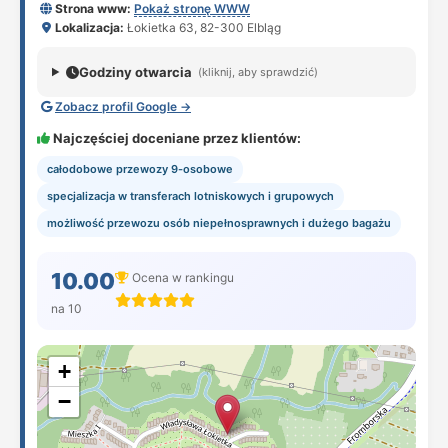
Strona www:
Pokaż stronę WWW
Lokalizacja:
Łokietka 63, 82-300 Elbląg
Godziny otwarcia
(kliknij, aby sprawdzić)
Zobacz profil Google →
Najczęściej doceniane przez klientów:
całodobowe przewozy 9-osobowe
specjalizacja w transferach lotniskowych i grupowych
możliwość przewozu osób niepełnosprawnych i dużego bagażu
10.00
Ocena w rankingu
na 10
+
−