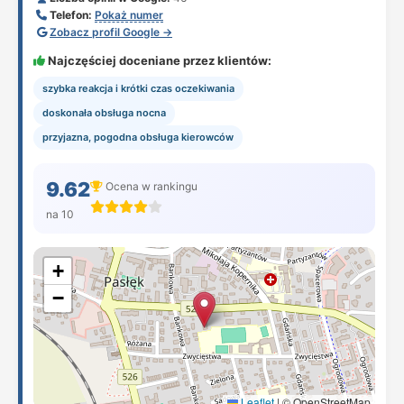
Telefon:
Pokaż numer
Zobacz profil Google →
Najczęściej doceniane przez klientów:
szybka reakcja i krótki czas oczekiwania
doskonała obsługa nocna
przyjazna, pogodna obsługa kierowców
9.62
Ocena w rankingu
na 10
+
−
Leaflet
|
© OpenStreetMap