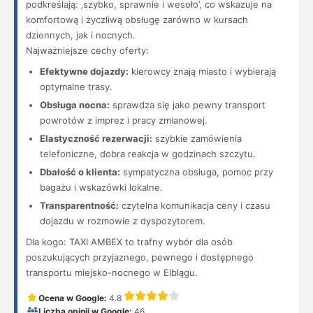
podkreślają: ‚szybko, sprawnie i wesoło’, co wskazuje na
komfortową i życzliwą obsługę zarówno w kursach
dziennych, jak i nocnych.
Najważniejsze cechy oferty:
Efektywne dojazdy:
kierowcy znają miasto i wybierają
optymalne trasy.
Obsługa nocna:
sprawdza się jako pewny transport
powrotów z imprez i pracy zmianowej.
Elastyczność rezerwacji:
szybkie zamówienia
telefoniczne, dobra reakcja w godzinach szczytu.
Dbałość o klienta:
sympatyczna obsługa, pomoc przy
bagażu i wskazówki lokalne.
Transparentność:
czytelna komunikacja ceny i czasu
dojazdu w rozmowie z dyspozytorem.
Dla kogo: TAXI AMBEX to trafny wybór dla osób
poszukujących przyjaznego, pewnego i dostępnego
transportu miejsko-nocnego w Elblągu.
Ocena w Google:
4.8
Liczba opinii w Google:
46