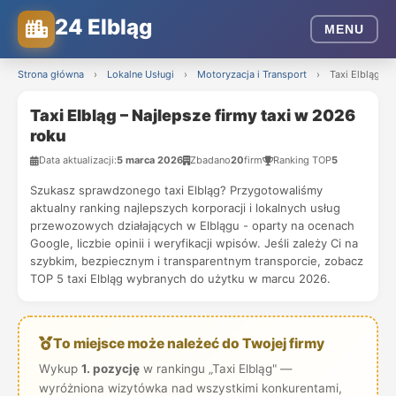
24 Elbląg
MENU
Strona główna
›
Lokalne Usługi
›
Motoryzacja i Transport
›
Taxi Elbląg – 
Taxi Elbląg – Najlepsze firmy taxi w 2026
roku
Data aktualizacji:
5 marca 2026
Zbadano
20
firm
Ranking TOP
5
Szukasz sprawdzonego taxi Elbląg? Przygotowaliśmy
aktualny ranking najlepszych korporacji i lokalnych usług
przewozowych działających w Elblągu - oparty na ocenach
Google, liczbie opinii i weryfikacji wpisów. Jeśli zależy Ci na
szybkim, bezpiecznym i transparentnym transporcie, zobacz
TOP 5 taxi Elbląg wybranych do użytku w marcu 2026.
To miejsce może należeć do Twojej firmy
Wykup
1. pozycję
w rankingu „Taxi Elbląg" —
wyróżniona wizytówka nad wszystkimi konkurentami,