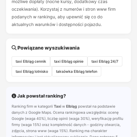
możliwe dopłaty (nocne kursy, dodatkowy czas
oczekiwania). Korzystaj z numerów i stron www firm
podanych w rankingu, aby upewnić się co do
aktualnych warunków i dostępności pojazdu.
Powiązane wyszukiwania
taxi Elbląg cennik
taxi Elbląg opinie
taxi Elbląg 24/7
taxi Elbląg lotnisko
taksówka Elbląg telefon
Jak powstał ranking?
Ranking firm w kategorii
Taxi
w
Elbląg
powstał na podstawie
danych z Google Maps. Ocena rankingowa uwzględnia: ocenę
Google (waga 40%), liczbę opinii (waga 30%), weryfikację profilu
firmy (waga 15%) oraz kompletność danych - godziny otwarcia,
zdjęcia, strona www (waga 15%). Ranking ma charakter
informacyjny i jest aktualizowany cyklicznie. Dane pobrano: 5