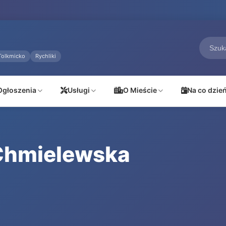
Tolkmicko
Rychliki
Ogłoszenia
Usługi
O Mieście
Na co dzie
Chmielewska