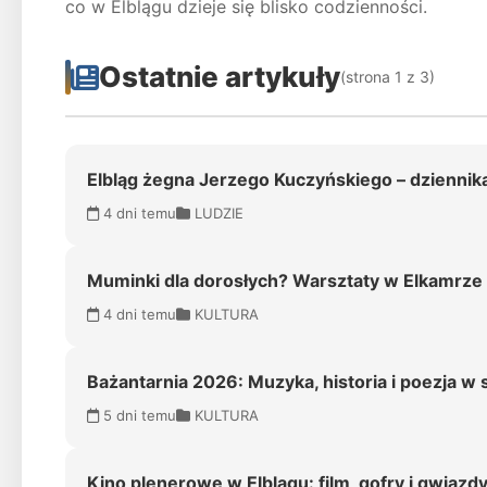
co w Elblągu dzieje się blisko codzienności.
Ostatnie artykuły
(strona 1 z 3)
Elbląg żegna Jerzego Kuczyńskiego – dziennikar
4 dni temu
LUDZIE
Muminki dla dorosłych? Warsztaty w Elkamrze 
4 dni temu
KULTURA
Bażantarnia 2026: Muzyka, historia i poezja w
5 dni temu
KULTURA
Kino plenerowe w Elblągu: film, gofry i gwiaz