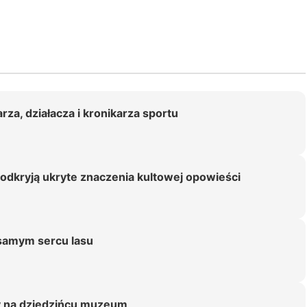
za, działacza i kronikarza sportu
odkryją ukryte znaczenia kultowej opowieści
 samym sercu lasu
dy na dziedzińcu muzeum