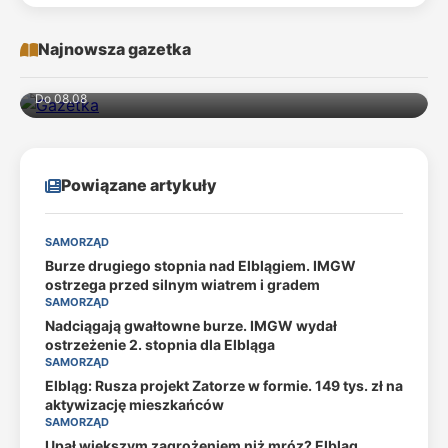
Najnowsza gazetka
Do 08.08
Powiązane artykuły
SAMORZĄD
Burze drugiego stopnia nad Elblągiem. IMGW
ostrzega przed silnym wiatrem i gradem
SAMORZĄD
Nadciągają gwałtowne burze. IMGW wydał
ostrzeżenie 2. stopnia dla Elbląga
SAMORZĄD
Elbląg: Rusza projekt Zatorze w formie. 149 tys. zł na
aktywizację mieszkańców
SAMORZĄD
Upał większym zagrożeniem niż mróz? Elbląg