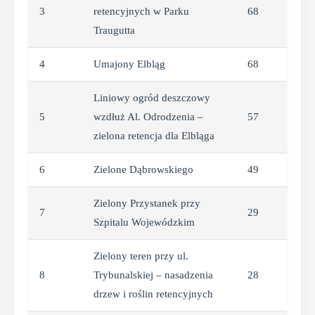
3
retencyjnych w Parku
68
Traugutta
4
Umajony Elbląg
68
Liniowy ogród deszczowy
5
wzdłuż Al. Odrodzenia –
57
zielona retencja dla Elbląga
6
Zielone Dąbrowskiego
49
Zielony Przystanek przy
7
29
Szpitalu Wojewódzkim
Zielony teren przy ul.
8
Trybunalskiej – nasadzenia
28
drzew i roślin retencyjnych