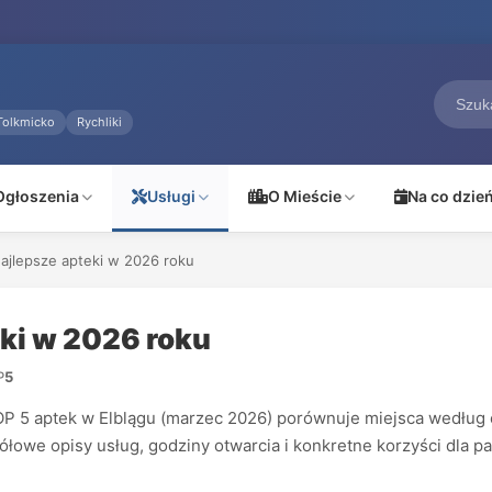
Tolkmicko
Rychliki
Ogłoszenia
Usługi
O Mieście
Na co dzie
Najlepsze apteki w 2026 roku
eki w 2026 roku
P
5
 5 aptek w Elblągu (marzec 2026) porównuje miejsca według oce
łowe opisy usług, godziny otwarcia i konkretne korzyści dla pac