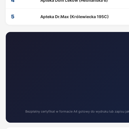
4
Apteka Dom Leków (Hetmańska 6)
5
Apteka Dr.Max (Królewiecka 195C)
Bezpłatny certyfikat w formacie A4 gotowy do wydruku lub zapisu ja