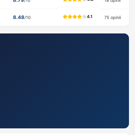
8.79
/10
18 opinii
4.1
8.48
/10
75 opinii