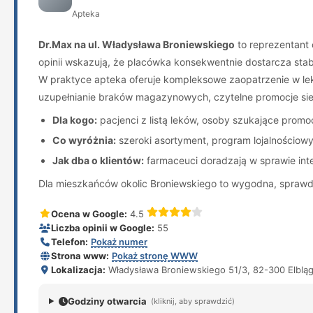
Apteka
Dr.Max na ul. Władysława Broniewskiego
to reprezentant 
opinii wskazują, że placówka konsekwentnie dostarcza stabi
W praktyce apteka oferuje kompleksowe zaopatrzenie w lek
uzupełnianie braków magazynowych, czytelne promocje siec
Dla kogo:
pacjenci z listą leków, osoby szukające promoc
Co wyróżnia:
szeroki asortyment, program lojalnościowy
Jak dba o klientów:
farmaceuci doradzają w sprawie inter
Dla mieszkańców okolic Broniewskiego to wygodna, sprawdzo
Ocena w Google:
4.5
Liczba opinii w Google:
55
Telefon:
Pokaż numer
Strona www:
Pokaż stronę WWW
Lokalizacja:
Władysława Broniewskiego 51/3, 82-300 Elblą
Godziny otwarcia
(kliknij, aby sprawdzić)