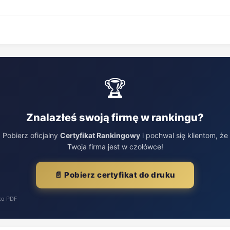
🏆
Znalazłeś swoją firmę w rankingu?
Pobierz oficjalny
Certyfikat Rankingowy
i pochwal się klientom, że
Twoja firma jest w czołówce!
📄 Pobierz certyfikat do druku
ko PDF