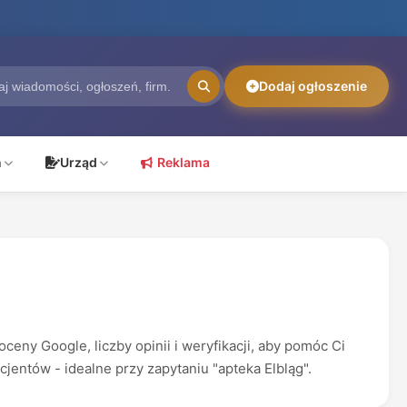
Dodaj ogłoszenie
ń
Urząd
Reklama
ny Google, liczby opinii i weryfikacji, aby pomóc Ci
jentów - idealne przy zapytaniu "apteka Elbląg".