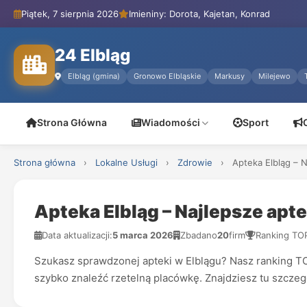
Piątek, 7 sierpnia 2026
Imieniny: Dorota, Kajetan, Konrad
24 Elbląg
Elbląg (gmina)
Gronowo Elbląskie
Markusy
Milejewo
Strona Główna
Wiadomości
Sport
Strona główna
›
Lokalne Usługi
›
Zdrowie
›
Apteka Elbląg – 
Apteka Elbląg – Najlepsze apt
Data aktualizacji:
5 marca 2026
Zbadano
20
firm
Ranking TO
Szukasz sprawdzonej apteki w Elblągu? Nasz ranking TOP
szybko znaleźć rzetelną placówkę. Znajdziesz tu szczegó