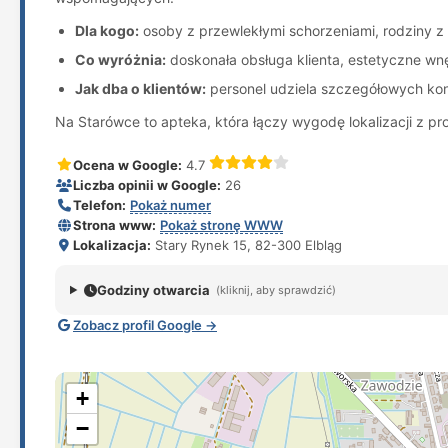
Dla kogo:
osoby z przewlekłymi schorzeniami, rodziny z
Co wyróżnia:
doskonała obsługa klienta, estetyczne w
Jak dba o klientów:
personel udziela szczegółowych kons
Na Starówce to apteka, która łączy wygodę lokalizacji z pr
Ocena w Google:
4.7
Liczba opinii w Google:
26
Telefon:
Pokaż numer
Strona www:
Pokaż stronę WWW
Lokalizacja:
Stary Rynek 15, 82-300 Elbląg
Godziny otwarcia
(kliknij, aby sprawdzić)
Zobacz profil Google →
+
−