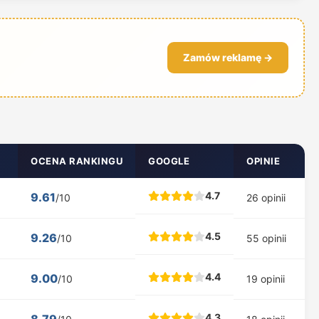
Zamów reklamę →
OCENA RANKINGU
GOOGLE
OPINIE
4.7
9.61
/10
26 opinii
4.5
9.26
/10
55 opinii
4.4
9.00
/10
19 opinii
4.3