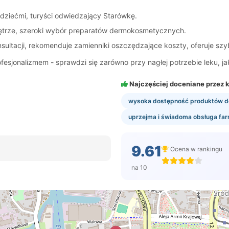
 dziećmi, turyści odwiedzający Starówkę.
nętrze, szeroki wybór preparatów dermokosmetycznych.
ultacji, rekomenduje zamienniki oszczędzające koszty, oferuje szy
ofesjonalizmem - sprawdzi się zarówno przy nagłej potrzebie leku, ja
Najczęściej doceniane przez k
wysoka dostępność produktów 
uprzejma i świadoma obsługa fa
9.61
Ocena w rankingu
na 10