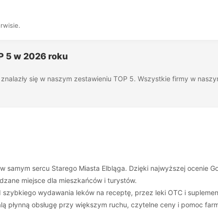
rwisie.
P 5 w 2026 roku
óre znalazły się w naszym zestawieniu TOP 5. Wszystkie firmy w nas
 samym sercu Starego Miasta Elbląga. Dzięki najwyższej ocenie Goog
dzane miejsce dla mieszkańców i turystów.
od szybkiego wydawania leków na receptę, przez leki OTC i supleme
walą płynną obsługę przy większym ruchu, czytelne ceny i pomoc fa