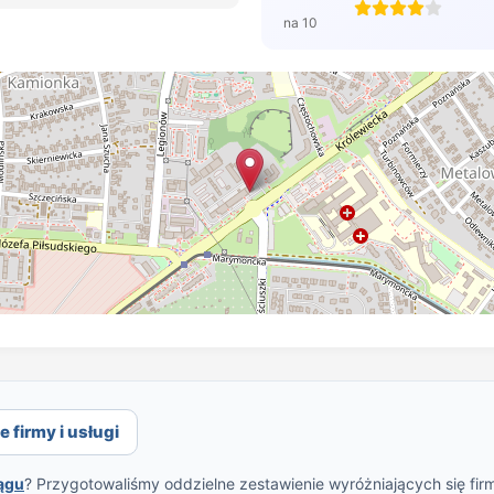
na 10
 firmy i usługi
lągu
? Przygotowaliśmy oddzielne zestawienie wyróżniających się fir