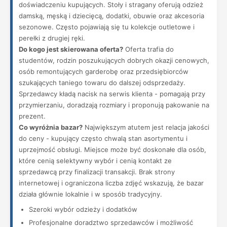
doświadczeniu kupujących. Stoły i stragany oferują odzież
damską, męską i dziecięcą, dodatki, obuwie oraz akcesoria
sezonowe. Często pojawiają się tu kolekcje outletowe i
perełki z drugiej ręki.
Do kogo jest skierowana oferta?
Oferta trafia do
studentów, rodzin poszukujących dobrych okazji cenowych,
osób remontujących garderobę oraz przedsiębiorców
szukających taniego towaru do dalszej odsprzedaży.
Sprzedawcy kładą nacisk na serwis klienta - pomagają przy
przymierzaniu, doradzają rozmiary i proponują pakowanie na
prezent.
Co wyróżnia bazar?
Największym atutem jest relacja jakości
do ceny - kupujący często chwalą stan asortymentu i
uprzejmość obsługi. Miejsce może być doskonałe dla osób,
które cenią selektywny wybór i cenią kontakt ze
sprzedawcą przy finalizacji transakcji. Brak strony
internetowej i ograniczona liczba zdjęć wskazują, że bazar
działa głównie lokalnie i w sposób tradycyjny.
Szeroki wybór odzieży i dodatków
Profesjonalne doradztwo sprzedawców i możliwość