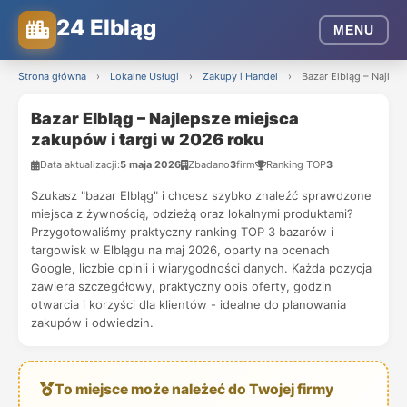
24 Elbląg
MENU
Strona główna
›
Lokalne Usługi
›
Zakupy i Handel
›
Bazar Elbląg – Najlep
Bazar Elbląg – Najlepsze miejsca
zakupów i targi w 2026 roku
Data aktualizacji:
5 maja 2026
Zbadano
3
firm
Ranking TOP
3
Szukasz "bazar Elbląg" i chcesz szybko znaleźć sprawdzone
miejsca z żywnością, odzieżą oraz lokalnymi produktami?
Przygotowaliśmy praktyczny ranking TOP 3 bazarów i
targowisk w Elblągu na maj 2026, oparty na ocenach
Google, liczbie opinii i wiarygodności danych. Każda pozycja
zawiera szczegółowy, praktyczny opis oferty, godzin
otwarcia i korzyści dla klientów - idealne do planowania
zakupów i odwiedzin.
To miejsce może należeć do Twojej firmy