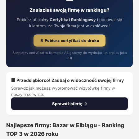
Znalazłeś swoją firmę w rankingu?
Pobierz oficjalny
Certyfikat Rankingowy
i pochwal się
klientom, że Twoja firma jest w czołówce!
📄 Pobierz certyfikat do druku
Bezpłatny certyfikat w formacie A4 gotowy do wydruku lub zapisu jako
PDF
🏢 Przedsiębiorco! Zadbaj o widoczność swojej firmy
Sprawdź jak możesz wypromować wizytówkę firmy w
naszym serwisie.
Sprawdź ofertę →
Najlepsze firmy: Bazar w Elblągu - Ranking
TOP 3 w 2026 roku