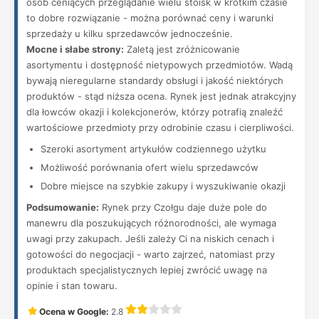
osób ceniących przeglądanie wielu stoisk w krótkim czasie
to dobre rozwiązanie - można porównać ceny i warunki
sprzedaży u kilku sprzedawców jednocześnie.
Mocne i słabe strony:
Zaletą jest zróżnicowanie
asortymentu i dostępność nietypowych przedmiotów. Wadą
bywają nieregularne standardy obsługi i jakość niektórych
produktów - stąd niższa ocena. Rynek jest jednak atrakcyjny
dla łowców okazji i kolekcjonerów, którzy potrafią znaleźć
wartościowe przedmioty przy odrobinie czasu i cierpliwości.
Szeroki asortyment artykułów codziennego użytku
Możliwość porównania ofert wielu sprzedawców
Dobre miejsce na szybkie zakupy i wyszukiwanie okazji
Podsumowanie:
Rynek przy Czołgu daje duże pole do
manewru dla poszukujących różnorodności, ale wymaga
uwagi przy zakupach. Jeśli zależy Ci na niskich cenach i
gotowości do negocjacji - warto zajrzeć, natomiast przy
produktach specjalistycznych lepiej zwrócić uwagę na
opinie i stan towaru.
Ocena w Google:
2.8