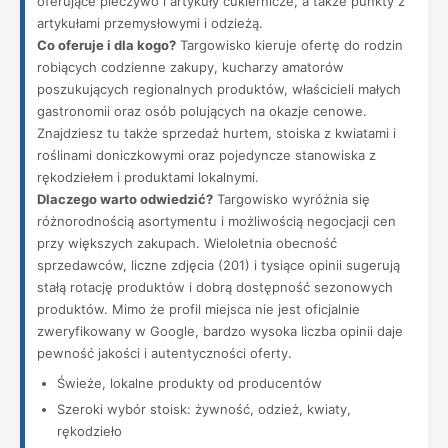
oferujące pieczywo i artykuły cukiernicze, a także punkty z
artykułami przemysłowymi i odzieżą.
Co oferuje i dla kogo?
Targowisko kieruje ofertę do rodzin
robiących codzienne zakupy, kucharzy amatorów
poszukujących regionalnych produktów, właścicieli małych
gastronomii oraz osób polujących na okazje cenowe.
Znajdziesz tu także sprzedaż hurtem, stoiska z kwiatami i
roślinami doniczkowymi oraz pojedyncze stanowiska z
rękodziełem i produktami lokalnymi.
Dlaczego warto odwiedzić?
Targowisko wyróżnia się
różnorodnością asortymentu i możliwością negocjacji cen
przy większych zakupach. Wieloletnia obecność
sprzedawców, liczne zdjęcia (201) i tysiące opinii sugerują
stałą rotację produktów i dobrą dostępność sezonowych
produktów. Mimo że profil miejsca nie jest oficjalnie
zweryfikowany w Google, bardzo wysoka liczba opinii daje
pewność jakości i autentyczności oferty.
Świeże, lokalne produkty od producentów
Szeroki wybór stoisk: żywność, odzież, kwiaty,
rękodzieło