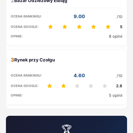
2
9.00
/10
5
8 opinii
3
4.60
/10
2.8
5 opinii
🏆