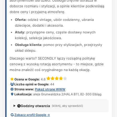
asortymentowi dla dzieci. Obsługa chętnie doradza w
doborze rozmiaru i stylizacji, a opinie klientów podkreślają
dobre ceny i przyjazną atmosferę.
Oferta:
odzież vintage, ubiór codzienny, ubrania
dziecięce, dodatki i akcesoria.
Atuty:
przystępne ceny, częste dostawy nowych
kolekcji, selekcja jakościowa.
Obsługa klienta:
pomoc przy stylizacjach, przejrzysty
układ sklepu.
Dlaczego warto? SECONDLY łączy rozsądną politykę
cenową z wysoką rotacją asortymentu - to miejsce, gdzie
można znaleźć coś oryginalnego na każdą okazję.
Ocena w Google:
4.6
Liczba opinii w Google:
44
Strona www:
Pokaż stronę WWW
Lokalizacja:
aleja Grunwaldzka 2/HALA B11, 82-300 Elbląg
Godziny otwarcia
(kliknij, aby sprawdzić)
Zobacz profil Google →