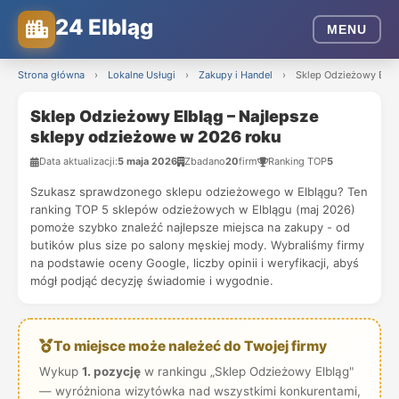
24 Elbląg
MENU
Strona główna
›
Lokalne Usługi
›
Zakupy i Handel
›
Sklep Odzieżowy Elbl
Sklep Odzieżowy Elbląg – Najlepsze
sklepy odzieżowe w 2026 roku
Data aktualizacji:
5 maja 2026
Zbadano
20
firm
Ranking TOP
5
Szukasz sprawdzonego sklepu odzieżowego w Elblągu? Ten
ranking TOP 5 sklepów odzieżowych w Elblągu (maj 2026)
pomoże szybko znaleźć najlepsze miejsca na zakupy - od
butików plus size po salony męskiej mody. Wybraliśmy firmy
na podstawie oceny Google, liczby opinii i weryfikacji, abyś
mógł podjąć decyzję świadomie i wygodnie.
To miejsce może należeć do Twojej firmy
Wykup
1. pozycję
w rankingu „Sklep Odzieżowy Elbląg"
— wyróżniona wizytówka nad wszystkimi konkurentami,