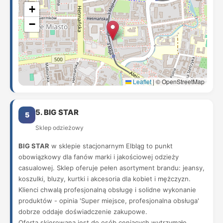
+
−
Leaflet
|
© OpenStreetMap
5. BIG STAR
5
Sklep odzieżowy
BIG STAR
w sklepie stacjonarnym Elbląg to punkt
obowiązkowy dla fanów marki i jakościowej odzieży
casualowej. Sklep oferuje pełen asortyment brandu: jeansy,
koszulki, bluzy, kurtki i akcesoria dla kobiet i mężczyzn.
Klienci chwalą profesjonalną obsługę i solidne wykonanie
produktów - opinia 'Super miejsce, profesjonalna obsługa'
dobrze oddaje doświadczenie zakupowe.
Oferta skierowana jest do osób ceniących wytrzymałe