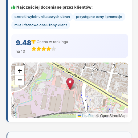
Najczęściej doceniane przez klientów:
szeroki wybór unikatowych ubrań
przystępne ceny i promocje
mile i fachowo obsłużony klient
9.48
Ocena w rankingu
na 10
+
−
Leaflet
|
© OpenStreetMap