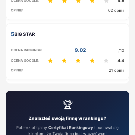
4.5
62 opinii
5
9.02
/10
4.4
21 opinii
🏆
Znalazłeś swoją firmę w rankingu?
Pobierz oficjalny
Certyfikat Rankingowy
i pochwal się
klientom, że Twoja firma jest w czołówce!