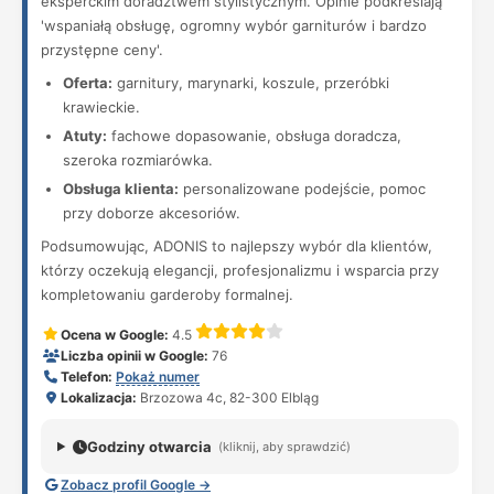
eksperckim doradztwem stylistycznym. Opinie podkreślają
'wspaniałą obsługę, ogromny wybór garniturów i bardzo
przystępne ceny'.
Oferta:
garnitury, marynarki, koszule, przeróbki
krawieckie.
Atuty:
fachowe dopasowanie, obsługa doradcza,
szeroka rozmiarówka.
Obsługa klienta:
personalizowane podejście, pomoc
przy doborze akcesoriów.
Podsumowując, ADONIS to najlepszy wybór dla klientów,
którzy oczekują elegancji, profesjonalizmu i wsparcia przy
kompletowaniu garderoby formalnej.
Ocena w Google:
4.5
Liczba opinii w Google:
76
Telefon:
Pokaż numer
Lokalizacja:
Brzozowa 4c, 82-300 Elbląg
Godziny otwarcia
(kliknij, aby sprawdzić)
Zobacz profil Google →