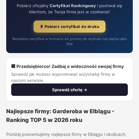
Pobierz oficjalny
Certyfikat Rankingowy
i pochwal się
klientom, że Twoja firma jest w czołówce!
📄 Pobierz certyfikat do druku
Bezpłatny certyfikat w formacie A4 gotowy do wydruku lub zapisu jako
PDF
🏢 Przedsiębiorco! Zadbaj o widoczność swojej firmy
Sprawdź jak możesz wypromować wizytówkę firmy w
naszym serwisie.
Sprawdź ofertę →
Najlepsze firmy: Garderoba w Elblągu -
Ranking TOP 5 w 2026 roku
Poniżej prezentujemy najlepsze firmy w Elblągu i okolicach,