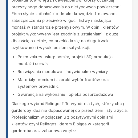
projektantów wnętrz i deweloperów, którzy oczekują
precyzyjnego dopasowania do nietypowych powierzchni.
Firma słynie z dbałości o detale: krawędzie frezowane,
zabezpieczenia przeciwko wilgoci, listwy maskujące i
montaż w standardzie przemysłowym. W opinii klientów
projekt wykonywany jest zgodnie z ustaleniami i z dużą
dbałością o detale, co przekłada się na długotrwałe
użytkowanie i wysoki poziom satysfakcji.
Pełen zakres usług: pomiar, projekt 3D, produkcja,
montaż i serwis
Rozwiązania modułowe i indywidualne wymiary
Materiały premium i szeroki wybór frontów oraz
systemów prowadnic
Gwarancja na wykonanie i opieka posprzedażowa
Dlaczego wybrać Relinges? To wybór dla tych, którzy chcą
garderoby idealnie dopasowanej do przestrzeni i stylu życia.
Profesjonalizm w połączeniu z pozytywnymi opiniami
klientów czyni Relinges liderem Elbląga w kategorii
garderoba oraz zabudowa wnętrz.