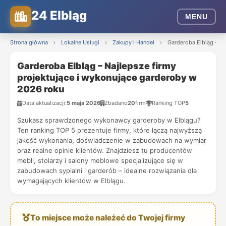
24 Elbląg
MENU
Strona główna
›
Lokalne Usługi
›
Zakupy i Handel
›
Garderoba Elbląg – Na
Garderoba Elbląg – Najlepsze firmy
projektujące i wykonujące garderoby w
2026 roku
Data aktualizacji:
5 maja 2026
Zbadano
20
firm
Ranking TOP
5
Szukasz sprawdzonego wykonawcy garderoby w Elblągu?
Ten ranking TOP 5 prezentuje firmy, które łączą najwyższą
jakość wykonania, doświadczenie w zabudowach na wymiar
oraz realne opinie klientów. Znajdziesz tu producentów
mebli, stolarzy i salony meblowe specjalizujące się w
zabudowach sypialni i garderób – idealne rozwiązania dla
wymagających klientów w Elblągu.
To miejsce może należeć do Twojej firmy