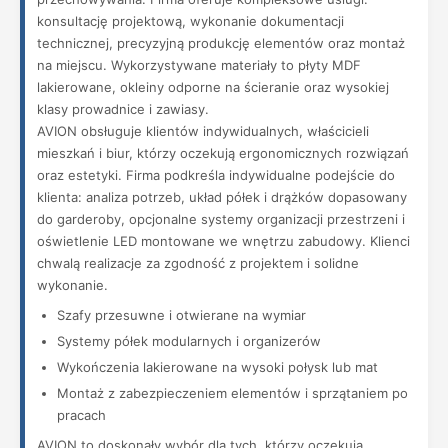
konsultację projektową, wykonanie dokumentacji
technicznej, precyzyjną produkcję elementów oraz montaż
na miejscu. Wykorzystywane materiały to płyty MDF
lakierowane, okleiny odporne na ścieranie oraz wysokiej
klasy prowadnice i zawiasy.
AVION obsługuje klientów indywidualnych, właścicieli
mieszkań i biur, którzy oczekują ergonomicznych rozwiązań
oraz estetyki. Firma podkreśla indywidualne podejście do
klienta: analiza potrzeb, układ półek i drążków dopasowany
do garderoby, opcjonalne systemy organizacji przestrzeni i
oświetlenie LED montowane we wnętrzu zabudowy. Klienci
chwalą realizacje za zgodność z projektem i solidne
wykonanie.
Szafy przesuwne i otwierane na wymiar
Systemy półek modularnych i organizerów
Wykończenia lakierowane na wysoki połysk lub mat
Montaż z zabezpieczeniem elementów i sprzątaniem po
pracach
AVION to doskonały wybór dla tych, którzy oczekują