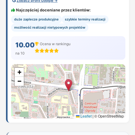
Zobacz profil Google →
Najczęściej doceniane przez klientów:
duże zaplecze produkcyjne
szybkie terminy realizacji
możliwość realizacji nietypowych projektów
10.00
Ocena w rankingu
na 10
+
−
Leaflet
|
© OpenStreetMap