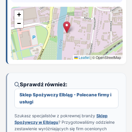
+
−
Leaflet
|
© OpenStreetMap
Sprawdź również:
Sklep Spożywczy Elbląg - Polecane firmy i
usługi
Szukasz specjalistów z pokrewnej branży
Sklep
Spożywczy w Elblągu
? Przygotowaliśmy oddzielne
zestawienie wyróżniających się firm ocenionych