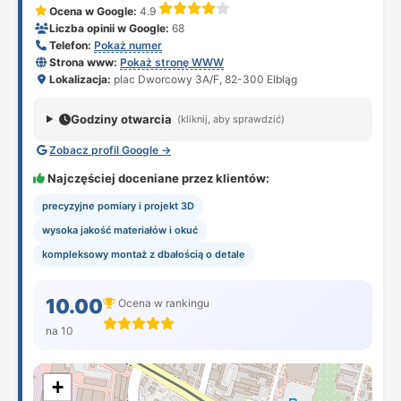
Ocena w Google:
4.9
Liczba opinii w Google:
68
Telefon:
Pokaż numer
Strona www:
Pokaż stronę WWW
Lokalizacja:
plac Dworcowy 3A/F, 82-300 Elbląg
Godziny otwarcia
(kliknij, aby sprawdzić)
Zobacz profil Google →
Najczęściej doceniane przez klientów:
precyzyjne pomiary i projekt 3D
wysoka jakość materiałów i okuć
kompleksowy montaż z dbałością o detale
10.00
Ocena w rankingu
na 10
+