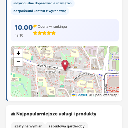
indywidualne dopasowanie rozwiązań
bezpośredni kontakt z wykonawcą
10.00
Ocena w rankingu
na 10
+
−
Leaflet
|
© OpenStreetMap
Najpopularniejsze usługi i produkty
szafy na wymiar
zabudowa garderoby