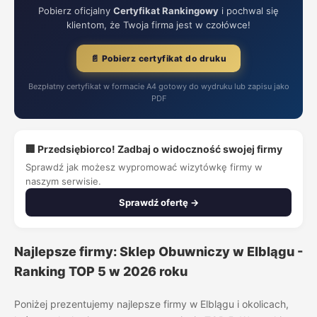
Pobierz oficjalny
Certyfikat Rankingowy
i pochwal się
klientom, że Twoja firma jest w czołówce!
📄 Pobierz certyfikat do druku
Bezpłatny certyfikat w formacie A4 gotowy do wydruku lub zapisu jako
PDF
🏢 Przedsiębiorco! Zadbaj o widoczność swojej firmy
Sprawdź jak możesz wypromować wizytówkę firmy w
naszym serwisie.
Sprawdź ofertę →
Najlepsze firmy: Sklep Obuwniczy w Elblągu -
Ranking TOP 5 w 2026 roku
Poniżej prezentujemy najlepsze firmy w Elblągu i okolicach,