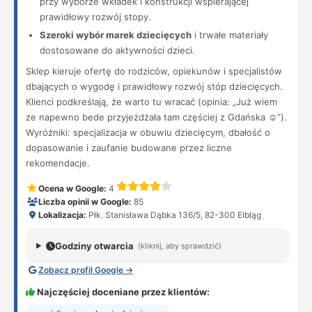
przy wyborze wkładek i konstrukcji wspierającej
prawidłowy rozwój stopy.
Szeroki wybór marek dziecięcych
i trwałe materiały
dostosowane do aktywności dzieci.
Sklep kieruje ofertę do rodziców, opiekunów i specjalistów
dbających o wygodę i prawidłowy rozwój stóp dziecięcych.
Klienci podkreślają, że warto tu wracać (opinia: „Już wiem
ze napewno bede przyjeżdżała tam częściej z Gdańska ☺️”).
Wyróżniki: specjalizacja w obuwiu dziecięcym, dbałość o
dopasowanie i zaufanie budowane przez liczne
rekomendacje.
Ocena w Google:
4
Liczba opinii w Google:
85
Lokalizacja:
Płk. Stanisława Dąbka 136/5, 82-300 Elbląg
Godziny otwarcia
(kliknij, aby sprawdzić)
Zobacz profil Google →
Najczęściej doceniane przez klientów: