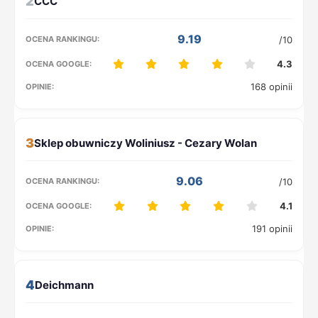
2
9.19
/10
4.3
168 opinii
3
9.06
/10
4.1
191 opinii
4