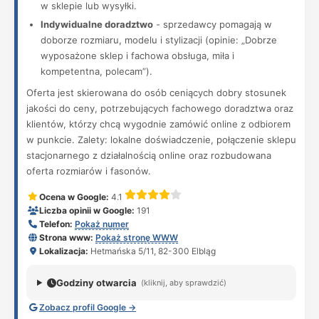
w sklepie lub wysyłki.
Indywidualne doradztwo
- sprzedawcy pomagają w
doborze rozmiaru, modelu i stylizacji (opinie: „Dobrze
wyposażone sklep i fachowa obsługa, miła i
kompetentna, polecam”).
Oferta jest skierowana do osób ceniących dobry stosunek
jakości do ceny, potrzebujących fachowego doradztwa oraz
klientów, którzy chcą wygodnie zamówić online z odbiorem
w punkcie. Zalety: lokalne doświadczenie, połączenie sklepu
stacjonarnego z działalnością online oraz rozbudowana
oferta rozmiarów i fasonów.
Ocena w Google:
4.1
Liczba opinii w Google:
191
Telefon:
Pokaż numer
Strona www:
Pokaż stronę WWW
Lokalizacja:
Hetmańska 5/11, 82-300 Elbląg
Godziny otwarcia
(kliknij, aby sprawdzić)
Zobacz profil Google →