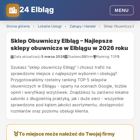
24 Elbląg
MENU
Strona główna
›
Lokalne Usługi
›
Zakupy i Handel
›
Sklep Obuwniczy Elbl
Sklep Obuwniczy Elbląg – Najlepsze
sklepy obuwnicze w Elblągu w 2026 roku
Data aktualizacji:
5 marca 2026
Zbadano
20
firm
Ranking TOP
5
Szukasz "sklep obuwniczy Elbląg" i chcesz trafić na
sprawdzone miejsce z najlepszym wyborem i obsługą?
Przygotowaliśmy rzetelny ranking TOP 5 sklepów
obuwniczych w Elblągu - oparty na ocenach Google, liczbie
opinii i weryfikacji wizytówek. Znajdziesz tu zarówno lokalne
saloniki z długoletnią praktyką, jak i duże sieci - wszystkie
sprawdzone pod kątem jakości asortymentu, dostępności
rozmiarów oraz poziomu obsługi klienta.
To miejsce może należeć do Twojej firmy