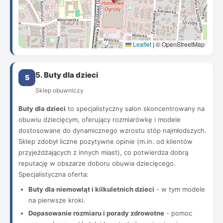
Leaflet
|
© OpenStreetMap
5. Buty dla dzieci
5
Sklep obuwniczy
Buty dla dzieci
to specjalistyczny salon skoncentrowany na
obuwiu dziecięcym, oferujący rozmiarówkę i modele
dostosowane do dynamicznego wzrostu stóp najmłodszych.
Sklep zdobył liczne pozytywne opinie (m.in. od klientów
przyjeżdżających z innych miast), co potwierdza dobrą
reputację w obszarze doboru obuwia dziecięcego.
Specjalistyczna oferta:
Buty dla niemowląt i kilkuletnich dzieci
- w tym modele
na pierwsze kroki.
Dopasowanie rozmiaru i porady zdrowotne
- pomoc