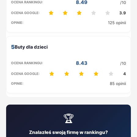
8.49
/10
3.9
125 opinii
5
8.43
/10
4
85 opinii
🏆
Znalazłeś swoją firmę w rankingu?