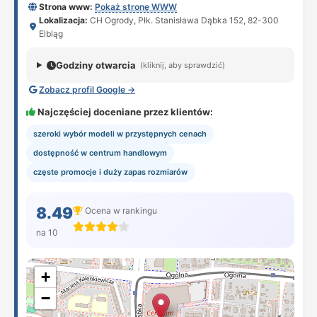
Strona www:
Pokaż stronę WWW
Lokalizacja:
CH Ogrody, Płk. Stanisława Dąbka 152, 82-300
Elbląg
Godziny otwarcia
(kliknij, aby sprawdzić)
Zobacz profil Google →
Najczęściej doceniane przez klientów:
szeroki wybór modeli w przystępnych cenach
dostępność w centrum handlowym
częste promocje i duży zapas rozmiarów
8.49
Ocena w rankingu
na 10
+
−