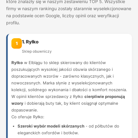
które znalazły się w naszym zestawieniu TOP 5. Wszystkie
firmy w naszym rankingu zostały starannie wyselekcjonowane
na podstawie ocen Google, liczby opinii oraz weryfikacji
profilu.
1. Ryłko
1
Sklep obuwniczy
Ryłko
w Elblągu to sklep skierowany do klientów
poszukujących wysokiej jakości obuwia skórzanego i
dopracowanych wzorów - zarówno klasycznych, jak i
nowoczesnych. Marka słynie z wyselekcjonowanych
kolekcji, solidnego wykonania i dbałości o komfort noszenia.
W opinii klientów sprzedawcy z Ryłko
cierpliwie proponują
wzory
i dobierają buty tak, by klient osiągnął optymalne
dopasowanie.
Co oferuje Ryłko:
Szeroki wybór modeli skórzanych
- od półbutów do
eleganckich oxfordów i botków.