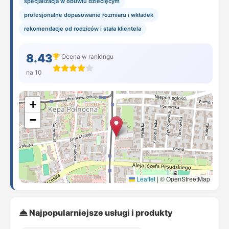
specjalizacja w obuwiu dziecięcym
profesjonalne dopasowanie rozmiaru i wkładek
rekomendacje od rodziców i stała klientela
8.43
Ocena w rankingu
na 10
+
−
Leaflet
|
© OpenStreetMap
Najpopularniejsze usługi i produkty