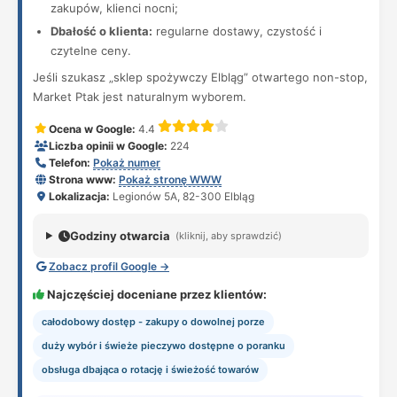
zakupów, klienci nocni;
Dbałość o klienta:
regularne dostawy, czystość i
czytelne ceny.
Jeśli szukasz „sklep spożywczy Elbląg” otwartego non-stop,
Market Ptak jest naturalnym wyborem.
Ocena w Google:
4.4
Liczba opinii w Google:
224
Telefon:
Pokaż numer
Strona www:
Pokaż stronę WWW
Lokalizacja:
Legionów 5A, 82-300 Elbląg
Godziny otwarcia
(kliknij, aby sprawdzić)
Zobacz profil Google →
Najczęściej doceniane przez klientów:
całodobowy dostęp - zakupy o dowolnej porze
duży wybór i świeże pieczywo dostępne o poranku
obsługa dbająca o rotację i świeżość towarów