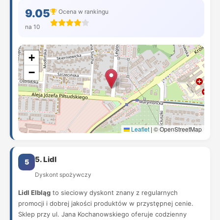
9.05
Ocena w rankingu
na 10
+
−
Leaflet
|
© OpenStreetMap
5. Lidl
5
Dyskont spożywczy
Lidl Elbląg
to sieciowy dyskont znany z regularnych
promocji i dobrej jakości produktów w przystępnej cenie.
Sklep przy ul. Jana Kochanowskiego oferuje codzienny