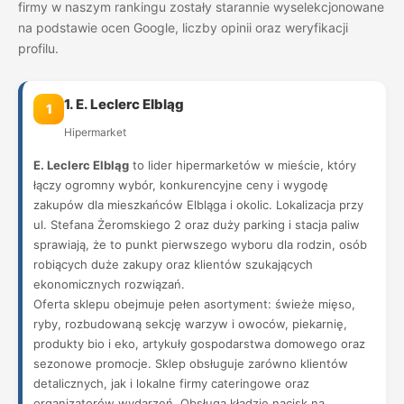
firmy w naszym rankingu zostały starannie wyselekcjonowane
na podstawie ocen Google, liczby opinii oraz weryfikacji
profilu.
1. E. Leclerc Elbląg
1
Hipermarket
E. Leclerc Elbląg
to lider hipermarketów w mieście, który
łączy ogromny wybór, konkurencyjne ceny i wygodę
zakupów dla mieszkańców Elbląga i okolic. Lokalizacja przy
ul. Stefana Żeromskiego 2 oraz duży parking i stacja paliw
sprawiają, że to punkt pierwszego wyboru dla rodzin, osób
robiących duże zakupy oraz klientów szukających
ekonomicznych rozwiązań.
Oferta sklepu obejmuje pełen asortyment: świeże mięso,
ryby, rozbudowaną sekcję warzyw i owoców, piekarnię,
produkty bio i eko, artykuły gospodarstwa domowego oraz
sezonowe promocje. Sklep obsługuje zarówno klientów
detalicznych, jak i lokalne firmy cateringowe oraz
organizatorów wydarzeń. Obsługa kładzie nacisk na