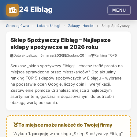
24 Elbląg
MENU
Strona główna
›
Lokalne Usługi
›
Zakupy i Handel
›
Sklep Spożywczy Elbl
Sklep Spożywczy Elbląg – Najlepsze
sklepy spożywcze w 2026 roku
Data aktualizacji:
5 marca 2026
Zbadano
20
firm
Ranking TOP
5
Szukasz „sklep spożywczy Elbląg” i chcesz trafić prosto na
miejsca sprawdzone przez mieszkańców? Oto aktualny
ranking TOP 5 sklepów spożywczych w Elblągu - wybrane
na podstawie ocen Google, liczby opinii i weryfikacji.
Zestawienie pomoże Ci znaleźć miejsca z najlepszym
asortymentem, godzinami dopasowanymi do potrzeb i
obsługą wartą polecenia.
To miejsce może należeć do Twojej firmy
Wykup
1. pozycję
w rankingu „Sklep Spożywczy Elbląg"