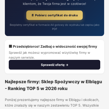
klientom, że Twoja firma jest w czołówce!
📄 Pobierz certyfikat do druku
Bezpłatny certyfikat w formacie A4 gotowy do wydruku lub zapisu jako
PDF
🏢 Przedsiębiorco! Zadbaj o widoczność swojej firmy
Sprawdź jak możesz wypromować wizytówkę firmy w
naszym serwisie.
Sprawdź ofertę →
Najlepsze firmy: Sklep Spożywczy w Elblągu
- Ranking TOP 5 w 2026 roku
Poniżej prezentujemy najlepsze firmy w Elblągu i okolicach,
które znalazły się w naszym zestawieniu TOP 5. Wszystkie