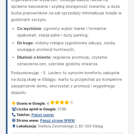
sprawne kasowanie i szybką dostępność towarów, a duża
liczba pracowników na sali sprzedaży minimalizuje kolejki w
godzinach szczytu.
Co wyróżnia:
ogromny wybór marek i formatów
opakowań, stacja paliw i duży parking;
Do kogo:
rodziny robiące tygodniowe zakupy, osoby
szukające promocji hurtowych;
Dbałość o klienta:
regularne promocje, czytelne
oznaczenia cen, szerokie godziny otwarcia.
Podsumowując - E. Leclerc to synonim komfortu zakupów
na dużą skalę w Elblągu: warto tu przyjechać po kompletne
zaopatrzenie domu, skorzystać z promocji i wygodnego
dojazdu.
Ocena w Google:
4
Liczba opinii w Google:
3786
Telefon:
Pokaż numer
Strona www:
Pokaż stronę WWW
Lokalizacja:
Stefana Żeromskiego 2, 82-300 Elbląg