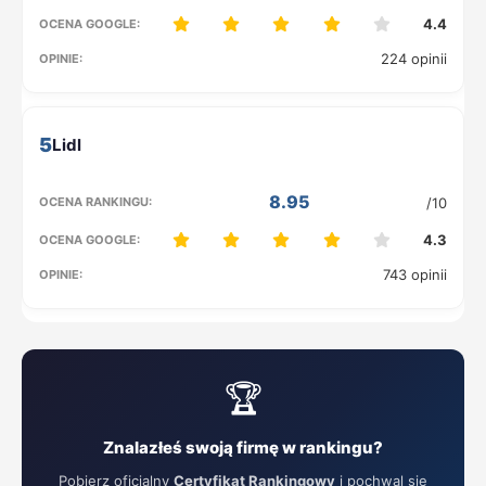
4.4
224 opinii
5
8.95
/10
4.3
743 opinii
🏆
Znalazłeś swoją firmę w rankingu?
Pobierz oficjalny
Certyfikat Rankingowy
i pochwal się