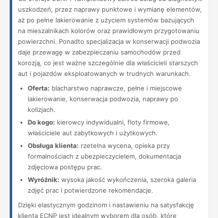
uszkodzeń, przez naprawy punktowe i wymianę elementów,
aż po pełne lakierowanie z użyciem systemów bazujących
na mieszalnikach kolorów oraz prawidłowym przygotowaniu
powierzchni. Ponadto specjalizacja w konserwacji podwozia
daje przewagę w zabezpieczaniu samochodów przed
korozją, co jest ważne szczególnie dla właścicieli starszych
aut i pojazdów eksploatowanych w trudnych warunkach.
Oferta:
blacharstwo naprawcze, pełne i miejscowe
lakierowanie, konserwacja podwozia, naprawy po
kolizjach.
Do kogo:
kierowcy indywidualni, floty firmowe,
właściciele aut zabytkowych i użytkowych.
Obsługa klienta:
rzetelna wycena, opieka przy
formalnościach z ubezpieczycielem, dokumentacja
zdjęciowa postępu prac.
Wyróżnik:
wysoka jakość wykończenia, szeroka galeria
zdjęć prac i potwierdzone rekomendacje.
Dzięki elastycznym godzinom i nastawieniu na satysfakcję
klienta ECNP jest idealnym wyborem dla osób, które