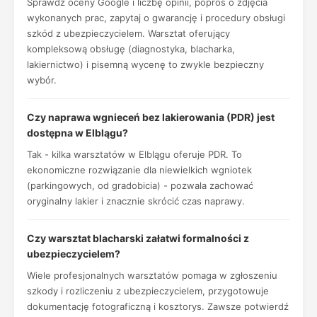
Sprawdź oceny Google i liczbę opinii, poproś o zdjęcia
wykonanych prac, zapytaj o gwarancję i procedury obsługi
szkód z ubezpieczycielem. Warsztat oferujący
kompleksową obsługę (diagnostyka, blacharka,
lakiernictwo) i pisemną wycenę to zwykle bezpieczny
wybór.
Czy naprawa wgnieceń bez lakierowania (PDR) jest
dostępna w Elblągu?
Tak - kilka warsztatów w Elblągu oferuje PDR. To
ekonomiczne rozwiązanie dla niewielkich wgniotek
(parkingowych, od gradobicia) - pozwala zachować
oryginalny lakier i znacznie skrócić czas naprawy.
Czy warsztat blacharski załatwi formalności z
ubezpieczycielem?
Wiele profesjonalnych warsztatów pomaga w zgłoszeniu
szkody i rozliczeniu z ubezpieczycielem, przygotowuje
dokumentację fotograficzną i kosztorys. Zawsze potwierdź