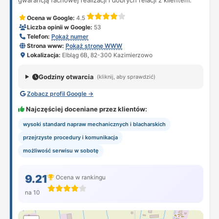
gwarancją fachowej realizacji i dobrych relacji z klientem.
Ocena w Google:
4.5
Liczba opinii w Google:
53
Telefon:
Pokaż numer
Strona www:
Pokaż stronę WWW
Lokalizacja:
Elbląg 6B, 82-300 Kazimierzowo
Godziny otwarcia
(kliknij, aby sprawdzić)
Zobacz profil Google →
Najczęściej doceniane przez klientów:
wysoki standard napraw mechanicznych i blacharskich
przejrzyste procedury i komunikacja
możliwość serwisu w sobotę
9.21
Ocena w rankingu
na 10