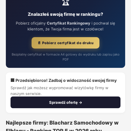
🏆
Znalazłeś swoją firmę w rankingu?
Pobierz oficjalny
Certyfikat Rankingowy
i pochwal się
klientom, że Twoja firma jest w czołówce!
📄 Pobierz certyfikat do druku
Bezpłatny certyfikat w formacie A4 gotowy do wydruku lub zapisu jako
PDF
🏢 Przedsiębiorco! Zadbaj o widoczność swojej firmy
Sprawdź jak możesz wypromować wizytówkę firmy w
naszym serwisie.
Sprawdź ofertę →
Najlepsze firmy: Blacharz Samochodowy w
Elblągu - Ranking TOP 5 w 2026 roku