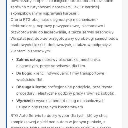
powtarzanych opinii. To miejsce, które dobrze radzi sobie
zarówno z rutynowymi naprawami, jak i z bardziej
skomplikowanymi naprawami karoserii.
Oferta RTG obejmuje: diagnostykę mechaniczno-
elektroniczną, naprawy powypadkowe, blacharstwo i
przygotowanie do lakierowania, a także serwis sezonowy.
Warsztat jest dobrze przygotowany do obsługi samochodów
osobowych i lekkich dostawczych, a także współpracy z
klientami biznesowymi.
Zakres usług:
naprawy blacharskie, mechanika,
diagnostyka, prace serwisowe dla firm.
Do kogo:
klienci indywidualni, firmy transportowe i
właściciele flot.
Obsługa klienta:
profesjonalne podejście, przejrzyste
procedury i elastyczne godziny pracy (również sobota).
Wyróżnik:
wysoki standard usług mechanicznych
uzupełniony rzetelnym blacharstwem.
RTG Auto Serwis to dobry wybór dla tych, którzy chcą
kompleksowej opieki nad autem w jednym punkcie, z