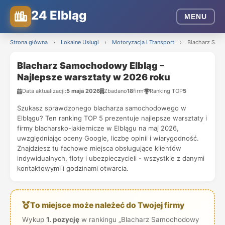
24 Elbląg
MENU
Strona główna
›
Lokalne Usługi
›
Motoryzacja i Transport
›
Blacharz Samo
Blacharz Samochodowy Elbląg –
Najlepsze warsztaty w 2026 roku
Data aktualizacji:
5 maja 2026
Zbadano
18
firm
Ranking TOP
5
Szukasz sprawdzonego blacharza samochodowego w
Elblągu? Ten ranking TOP 5 prezentuje najlepsze warsztaty i
firmy blacharsko-lakiernicze w Elblągu na maj 2026,
uwzględniając oceny Google, liczbę opinii i wiarygodność.
Znajdziesz tu fachowe miejsca obsługujące klientów
indywidualnych, floty i ubezpieczycieli - wszystkie z danymi
kontaktowymi i godzinami otwarcia.
To miejsce może należeć do Twojej firmy
Wykup
1. pozycję
w rankingu „Blacharz Samochodowy