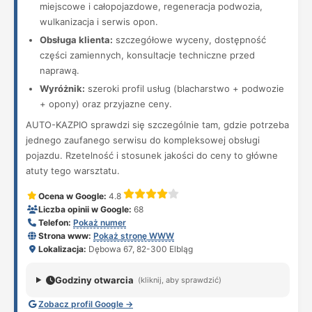
miejscowe i całopojazdowe, regeneracja podwozia,
wulkanizacja i serwis opon.
Obsługa klienta:
szczegółowe wyceny, dostępność
części zamiennych, konsultacje techniczne przed
naprawą.
Wyróżnik:
szeroki profil usług (blacharstwo + podwozie
+ opony) oraz przyjazne ceny.
AUTO-KAZPIO sprawdzi się szczególnie tam, gdzie potrzeba
jednego zaufanego serwisu do kompleksowej obsługi
pojazdu. Rzetelność i stosunek jakości do ceny to główne
atuty tego warsztatu.
Ocena w Google:
4.8
Liczba opinii w Google:
68
Telefon:
Pokaż numer
Strona www:
Pokaż stronę WWW
Lokalizacja:
Dębowa 67, 82-300 Elbląg
Godziny otwarcia
(kliknij, aby sprawdzić)
Zobacz profil Google →