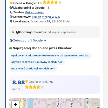
Ocena w Google:
4.5
Liczba opinii w Google:
11
Telefon:
Pokaż numer
Strona www:
Pokaż stronę WWW
Lokalizacja:
Dojazdowa 14, 82-300 Elbląg
Godziny otwarcia
(kliknij, aby sprawdzić)
Zobacz profil Google →
Najczęściej doceniane przez klientów:
opakowania tekturowe dostosowane do wymiarów produktu
szybkie realizacje i sprawny rozładunek
możliwość produkcji krótkich serii
8.98
Ocena w rankingu
na 10
+