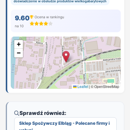
doświadczenie w obsłudze produktów wielkogabarytowych
9.60
Ocena w rankingu
na 10
+
−
Leaflet
|
© OpenStreetMap
Sprawdź również:
Sklep Spożywczy Elbląg - Polecane firmy i