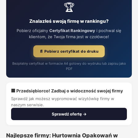
🏆
Znalazłeś swoją firmę w rankingu?
Pobierz oficjalny
Certyfikat Rankingowy
i pochwal się
klientom, że Twoja firma jest w czołówce!
📄 Pobierz certyfikat do druku
Bezpłatny certyfikat w formacie A4 gotowy do wydruku lub zapisu jako
PDF
🏢 Przedsiębiorco! Zadbaj o widoczność swojej firmy
Sprawdź jak możesz wypromować wizytówkę firmy w
naszym serwisie.
Sprawdź ofertę →
Najlepsze firmy: Hurtownia Opakowań w