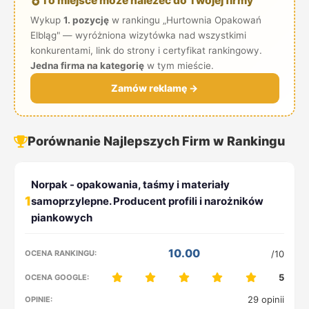
To miejsce może należeć do Twojej firmy
Wykup
1. pozycję
w rankingu „Hurtownia Opakowań
Elbląg" — wyróżniona wizytówka nad wszystkimi
konkurentami, link do strony i certyfikat rankingowy.
Jedna firma na kategorię
w tym mieście.
Zamów reklamę →
Porównanie Najlepszych Firm w Rankingu
1
10.00
/10
5
29 opinii