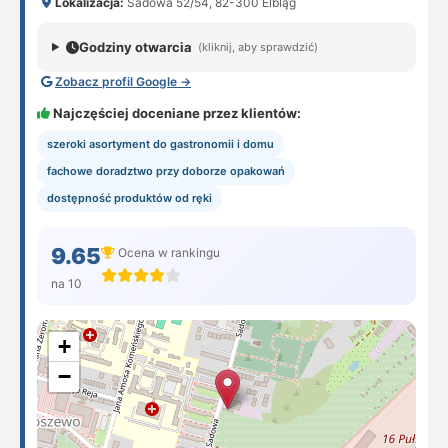
Lokalizacja:
Sadowa 52/54, 82-300 Elbląg
Godziny otwarcia
(kliknij, aby sprawdzić)
Zobacz profil Google →
Najczęściej doceniane przez klientów:
szeroki asortyment do gastronomii i domu
fachowe doradztwo przy doborze opakowań
dostępność produktów od ręki
9.65
Ocena w rankingu
na 10
+
−