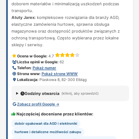
doborem materiałów i minimalizacją uszkodzeń podczas
transportu.
Atuty Jarex:
kompleksowe rozwiązania dla branży AGD,
elastyczne zamówienia hurtowe, sprawna obsługa
magazynowa oraz dostępność produktów związanych z
ochroną transportową. Często wybierana przez lokalne
sklepy i serwisy.
Ocena w Google:
4.7
Liczba opinii w Google:
62
Telefon:
Pokaż numer
Strona www:
Pokaż stronę WWW
Lokalizacja:
Piaskowa 8, 82-300 Elbląg
Godziny otwarcia
(kliknij, aby sprawdzić)
Zobacz profil Google →
Najczęściej doceniane przez klientów:
dobór opakowań dla AGD i elektroniki
hurtowe i detaliczne możliwości zakupu