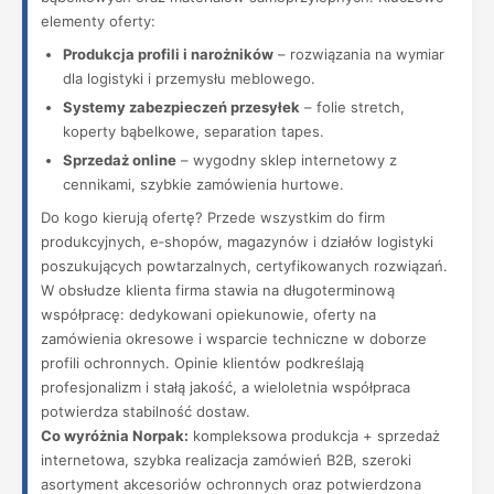
elementy oferty:
Produkcja profili i narożników
– rozwiązania na wymiar
dla logistyki i przemysłu meblowego.
Systemy zabezpieczeń przesyłek
– folie stretch,
koperty bąbelkowe, separation tapes.
Sprzedaż online
– wygodny sklep internetowy z
cennikami, szybkie zamówienia hurtowe.
Do kogo kierują ofertę? Przede wszystkim do firm
produkcyjnych, e‑shopów, magazynów i działów logistyki
poszukujących powtarzalnych, certyfikowanych rozwiązań.
W obsłudze klienta firma stawia na długoterminową
współpracę: dedykowani opiekunowie, oferty na
zamówienia okresowe i wsparcie techniczne w doborze
profili ochronnych. Opinie klientów podkreślają
profesjonalizm i stałą jakość, a wieloletnia współpraca
potwierdza stabilność dostaw.
Co wyróżnia Norpak:
kompleksowa produkcja + sprzedaż
internetowa, szybka realizacja zamówień B2B, szeroki
asortyment akcesoriów ochronnych oraz potwierdzona