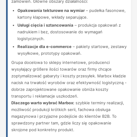
zamówień. Główne obszary działalności:
Opakowania tekturowe na wymiar
– pudełka fasonowe,
kartony klapowe, wkłady separujące.
Usługi cięcia i sztancowania
– produkcja opakowań z
nadrukiem i bez, dostosowanie do wymagań
logistycznych.
Realizacje dla e‑commerce
– pakiety startowe, zestawy
wysyłkowe, prototypy opakowań.
Grupa docelowa to sklepy internetowe, producenci
wysyłający größere ilości towarów oraz firmy chcące
zoptymalizować gabaryty i koszty przesyłek. Marbox kładzie
nacisk na trwałość wyrobów oraz efektywność logistyczną -
dobrze zaprojektowane opakowanie obniża koszty
transportu i reklamacje uszkodzeń.
Dlaczego warto wybrać Marbox:
szybkie terminy realizacji,
możliwość produkcji krótkich serii, fachowa obsługa
magazynowa i przyjazne podejście do klientów B2B. To
sprawdzony partner tam, gdzie liczy się opakowanie
skrojone pod konkretny produkt.