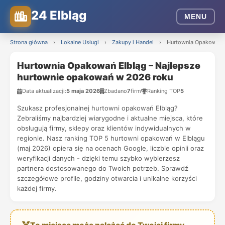
24 Elbląg
MENU
Strona główna
›
Lokalne Usługi
›
Zakupy i Handel
›
Hurtownia Opakowań E
Hurtownia Opakowań Elbląg – Najlepsze
hurtownie opakowań w 2026 roku
Data aktualizacji:
5 maja 2026
Zbadano
7
firm
Ranking TOP
5
Szukasz profesjonalnej hurtowni opakowań Elbląg?
Zebraliśmy najbardziej wiarygodne i aktualne miejsca, które
obsługują firmy, sklepy oraz klientów indywidualnych w
regionie. Nasz ranking TOP 5 hurtowni opakowań w Elblągu
(maj 2026) opiera się na ocenach Google, liczbie opinii oraz
weryfikacji danych - dzięki temu szybko wybierzesz
partnera dostosowanego do Twoich potrzeb. Sprawdź
szczegółowe profile, godziny otwarcia i unikalne korzyści
każdej firmy.