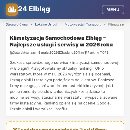
24 Elbląg
MENU
Strona główna
›
Lokalne Usługi
›
Motoryzacja i Transport
›
Klimatyzacja 
Klimatyzacja Samochodowa Elbląg –
Najlepsze usługi i serwisy w 2026 roku
Data aktualizacji:
5 maja 2026
Zbadano
20
firm
Ranking TOP
5
Szukasz sprawdzonego serwisu klimatyzacji samochodowej
w Elblągu? Przygotowaliśmy aktualny ranking TOP 5
warsztatów, które w maju 2026 wyróżniają się ocenami,
liczbą opinii i rzetelnym podejściem do klientów. Poniższe
firmy obsługują zarówno drobne usterki klimatyzacji, jak i
pełne remonty układów chłodniczych - znajdziesz tu
mobilne serwisy, stacjonarne warsztaty i wyspecjalizowane
firmy instalacyjne. Ranking opiera się na ocenie Google,
liczbie opinii i weryfikacji profilu.