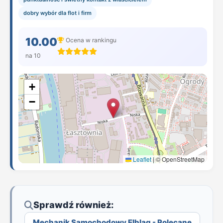
dobry wybór dla flot i firm
10.00
Ocena w rankingu
na 10
+
−
Leaflet
|
© OpenStreetMap
Sprawdź również:
Mechanik Samochodowy Elbląg - Polecane