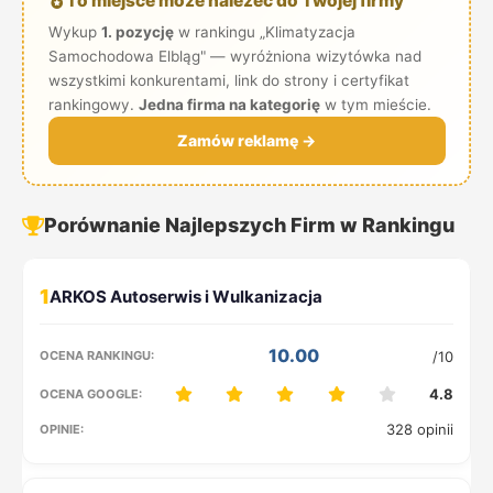
To miejsce może należeć do Twojej firmy
Wykup
1. pozycję
w rankingu „Klimatyzacja
Samochodowa Elbląg" — wyróżniona wizytówka nad
wszystkimi konkurentami, link do strony i certyfikat
rankingowy.
Jedna firma na kategorię
w tym mieście.
Zamów reklamę →
Porównanie Najlepszych Firm w Rankingu
1
10.00
/10
4.8
328 opinii