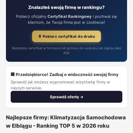
Znalazłeś swoją firmę w rankingu?
Pobierz oficjalny
Certyfikat Rankingowy
i pochwal się
klientom, że Twoja firma jest w czołówce!
📄 Pobierz certyfikat do druku
Bezpłatny certyfikat w formacie A4 gotowy do wydruku lub zapisu jako
PDF
🏢 Przedsiębiorco! Zadbaj o widoczność swojej firmy
Sprawdź jak możesz wypromować wizytówkę firmy w
naszym serwisie.
Sprawdź ofertę →
Najlepsze firmy: Klimatyzacja Samochodowa
w Elblągu - Ranking TOP 5 w 2026 roku