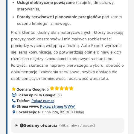
Usługi elektryczne powiązane
(czujniki, dmuchawy,
sterowania),
Porady serwisowe i planowanie przeglądów
pod kątem
sezonu letniego i zimowego.
Profil klienta: idealny dla zmotoryzowanych, którzy oczekują
precyzyjnych kosztorysów i minimalnych rozbieżności
pomiędzy wyceną wstępną a finalną. Auto Expert wyróżnia
się jasną komunikacją, co potwierdzają opinie o niewielkich
różnicach między szacunkami i końcowym rachunkiem.
Korzyści: skuteczne naprawy pierwszego wyboru, dbałość o
dokumentację i zalecenia serwisowe, szybka obsługa dla
osób ceniących terminowość i uczciwość warsztatu.
Ocena w Google:
5
Liczba opinii w Google:
63
Telefon:
Pokaż numer
Strona www:
Pokaż stronę WWW
Lokalizacja:
Nizinna 22a, 82-300 Elbląg
Godziny otwarcia
(kliknij, aby sprawdzić)