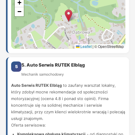
+
−
Leaflet
|
© OpenStreetMap
5. Auto Serwis RUTEK Elbląg
5
Mechanik samochodowy
Auto Serwis RUTEK Elbląg
to zaufany warsztat lokalny,
który zdobył mocne rekomendacje od społeczności
motoryzacyjnej (ocena 4.8 i ponad sto opinii). Firma
koncentruje się na solidnej mechanice i serwisie
klimatyzacji, przy czym klienci wielokrotnie wracają i polecają
usługi znajomym.
Oferta serwisowa:
Kompleksowa obsługa klimatyzacji
- od diagnostyki po