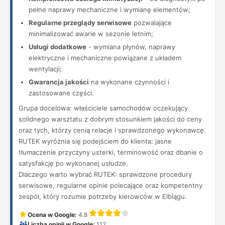
pełne naprawy mechaniczne i wymianę elementów;
Regularne przeglądy serwisowe
pozwalające
minimalizować awarie w sezonie letnim;
Usługi dodatkowe
- wymiana płynów, naprawy
elektryczne i mechaniczne powiązane z układem
wentylacji;
Gwarancja jakości
na wykonane czynności i
zastosowane części.
Grupa docelowa: właściciele samochodów oczekujący
solidnego warsztatu z dobrym stosunkiem jakości do ceny
oraz tych, którzy cenią relacje i sprawdzonego wykonawcę.
RUTEK wyróżnia się podejściem do klienta: jasne
tłumaczenie przyczyny usterki, terminowość oraz dbanie o
satysfakcję po wykonanej usłudze.
Dlaczego warto wybrać RUTEK: sprawdzone procedury
serwisowe, regularne opinie polecające oraz kompetentny
zespół, który rozumie potrzeby kierowców w Elblągu.
Ocena w Google:
4.8
Liczba opinii w Google:
112