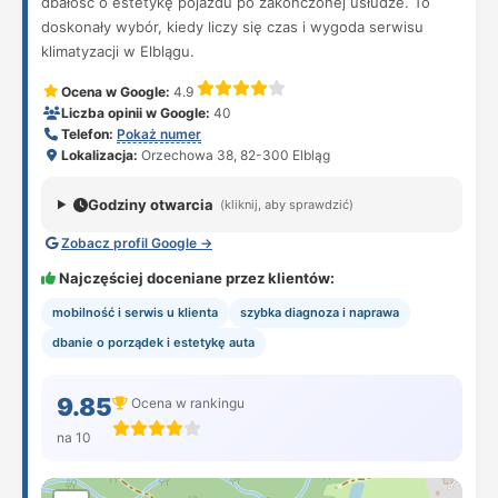
dbałość o estetykę pojazdu po zakończonej usłudze. To
doskonały wybór, kiedy liczy się czas i wygoda serwisu
klimatyzacji w Elblągu.
Ocena w Google:
4.9
Liczba opinii w Google:
40
Telefon:
Pokaż numer
Lokalizacja:
Orzechowa 38, 82-300 Elbląg
Godziny otwarcia
(kliknij, aby sprawdzić)
Zobacz profil Google →
Najczęściej doceniane przez klientów:
mobilność i serwis u klienta
szybka diagnoza i naprawa
dbanie o porządek i estetykę auta
9.85
Ocena w rankingu
na 10