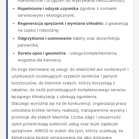
manometrów i urządzeń do wykrywania nieszczelności;
Napełnianie i odzysk czynnika
zgodnie z normami
serwisowymi i ekologicznymi;
Regeneracja sprężarek i wymiana chłodnic
z gwarancją
na części i robociznę;
Odgrzybianie i ozonowanie
kabiny oraz dezynfekcja
parownika;
Serwis opon i geometria
- usługa komplementarna,
wygodna dla kierowcy.
Do kogo kierowane są usługi: do właścicieli aut osobowych i
użytkowych oczekujących szybkich terminów i jasnych
kosztorysów; do klientów stałych, którzy korzystają z
rabatów; do osób potrzebujących kompleksowego serwisu
łączącego klimatyzację z obsługą ogumienia.
Dlaczego wyróżnia się na tle konkurencji: organizacja pracy
umożliwia krótkie terminy realizacji, transparentne wyceny i
promocje dla stałych klientów. Liczba zdjęć i obszerność
opinii potwierdzają solidność usług oraz duże zaplecze
sprzętowe. ARKOS to wybór dla tych, którzy oczekują, że
klimatyzacja będzie serwisowana nie jako izolowany