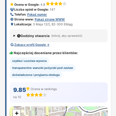
Ocena w Google:
4.8
Liczba opinii w Google:
147
Telefon:
Pokaż numer
Strona www:
Pokaż stronę WWW
Lokalizacja:
3 Maja 12/2, 82-300 Elbląg
Godziny otwarcia
(kliknij, aby sprawdzić)
Zobacz profil Google →
Najczęściej doceniane przez klientów:
szybka i uczciwa wycena
transparentne warunki pożyczki pod zastaw
doświadczona i przyjazna obsługa
9.85
Ocena w rankingu
na 10
+