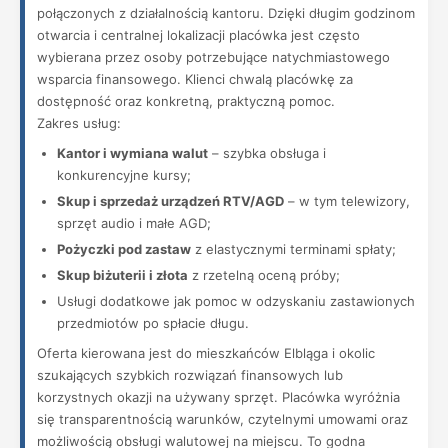
połączonych z działalnością kantoru. Dzięki długim godzinom
otwarcia i centralnej lokalizacji placówka jest często
wybierana przez osoby potrzebujące natychmiastowego
wsparcia finansowego. Klienci chwalą placówkę za
dostępność oraz konkretną, praktyczną pomoc.
Zakres usług:
Kantor i wymiana walut
– szybka obsługa i
konkurencyjne kursy;
Skup i sprzedaż urządzeń RTV/AGD
– w tym telewizory,
sprzęt audio i małe AGD;
Pożyczki pod zastaw
z elastycznymi terminami spłaty;
Skup biżuterii i złota
z rzetelną oceną próby;
Usługi dodatkowe jak pomoc w odzyskaniu zastawionych
przedmiotów po spłacie długu.
Oferta kierowana jest do mieszkańców Elbląga i okolic
szukających szybkich rozwiązań finansowych lub
korzystnych okazji na używany sprzęt. Placówka wyróżnia
się transparentnością warunków, czytelnymi umowami oraz
możliwością obsługi walutowej na miejscu. To godna