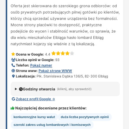
Oferta jest skierowana do szerokiego grona odbiorców: od
osób prywatnych potrzebujących pilnej gotówki po klientów,
którzy chcą sprzedać używane urządzenia bez formalności.
Mocne strony placówki to dostępność, praktyczne
podejście do wycen i stabilność warunków, co sprawia, że
dla wielu mieszkańców Elbląga hasło lombard Elbląg
natychmiast kojarzy się właśnie z tą lokalizacją.
Ocena w Google:
4.4
Liczba opinii w Google:
93
Telefon:
Pokaż numer
Strona www:
Pokaż stronę WWW
Lokalizacja:
Płk. Stanisława Dąbka 136/5, 82-300 Elbląg
Godziny otwarcia
(kliknij, aby sprawdzić)
Zobacz profil Google →
Najczęściej doceniane przez klientów:
konkurencyjne kursy walut
duża liczba pozytywnych opinii
szeroki zakres usług lombardowych i komisowych