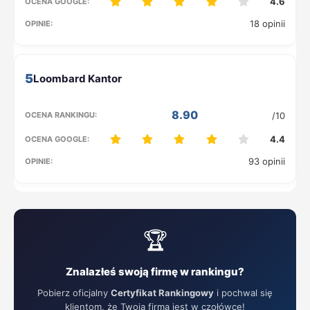
4.6
18 opinii
5
8.90
/10
4.4
93 opinii
🏆
Znalazłeś swoją firmę w rankingu?
Pobierz oficjalny
Certyfikat Rankingowy
i pochwal się
klientom, że Twoja firma jest w czołówce!