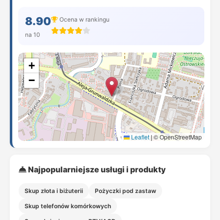
8.90
Ocena w rankingu
na 10
+
−
Leaflet
|
© OpenStreetMap
Najpopularniejsze usługi i produkty
Skup złota i biżuterii
Pożyczki pod zastaw
Skup telefonów komórkowych