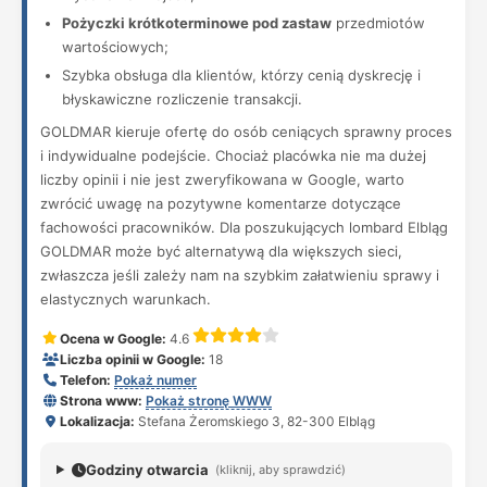
Pożyczki krótkoterminowe pod zastaw
przedmiotów
wartościowych;
Szybka obsługa dla klientów, którzy cenią dyskrecję i
błyskawiczne rozliczenie transakcji.
GOLDMAR kieruje ofertę do osób ceniących sprawny proces
i indywidualne podejście. Chociaż placówka nie ma dużej
liczby opinii i nie jest zweryfikowana w Google, warto
zwrócić uwagę na pozytywne komentarze dotyczące
fachowości pracowników. Dla poszukujących lombard Elbląg
GOLDMAR może być alternatywą dla większych sieci,
zwłaszcza jeśli zależy nam na szybkim załatwieniu sprawy i
elastycznych warunkach.
Ocena w Google:
4.6
Liczba opinii w Google:
18
Telefon:
Pokaż numer
Strona www:
Pokaż stronę WWW
Lokalizacja:
Stefana Żeromskiego 3, 82-300 Elbląg
Godziny otwarcia
(kliknij, aby sprawdzić)