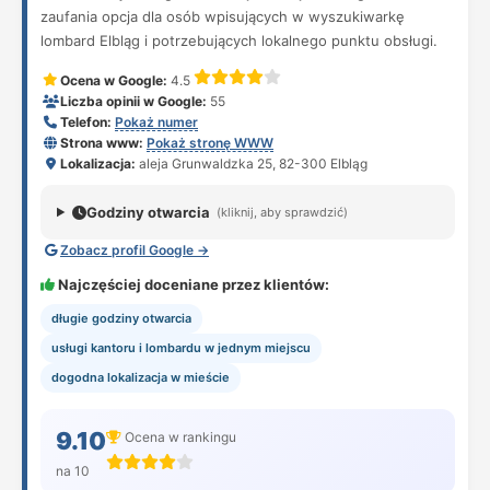
zaufania opcja dla osób wpisujących w wyszukiwarkę
lombard Elbląg i potrzebujących lokalnego punktu obsługi.
Ocena w Google:
4.5
Liczba opinii w Google:
55
Telefon:
Pokaż numer
Strona www:
Pokaż stronę WWW
Lokalizacja:
aleja Grunwaldzka 25, 82-300 Elbląg
Godziny otwarcia
(kliknij, aby sprawdzić)
Zobacz profil Google →
Najczęściej doceniane przez klientów:
długie godziny otwarcia
usługi kantoru i lombardu w jednym miejscu
dogodna lokalizacja w mieście
9.10
Ocena w rankingu
na 10