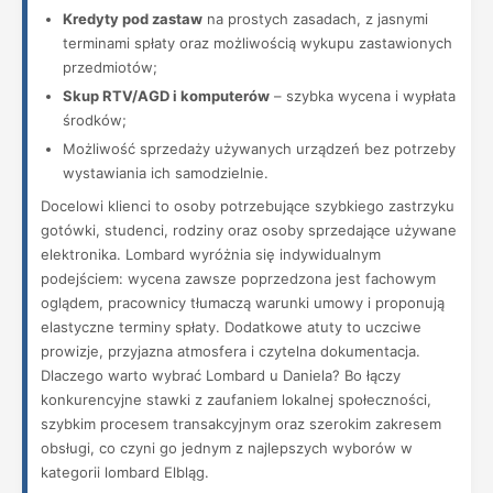
Kredyty pod zastaw
na prostych zasadach, z jasnymi
terminami spłaty oraz możliwością wykupu zastawionych
przedmiotów;
Skup RTV/AGD i komputerów
– szybka wycena i wypłata
środków;
Możliwość sprzedaży używanych urządzeń bez potrzeby
wystawiania ich samodzielnie.
Docelowi klienci to osoby potrzebujące szybkiego zastrzyku
gotówki, studenci, rodziny oraz osoby sprzedające używane
elektronika. Lombard wyróżnia się indywidualnym
podejściem: wycena zawsze poprzedzona jest fachowym
oglądem, pracownicy tłumaczą warunki umowy i proponują
elastyczne terminy spłaty. Dodatkowe atuty to uczciwe
prowizje, przyjazna atmosfera i czytelna dokumentacja.
Dlaczego warto wybrać Lombard u Daniela? Bo łączy
konkurencyjne stawki z zaufaniem lokalnej społeczności,
szybkim procesem transakcyjnym oraz szerokim zakresem
obsługi, co czyni go jednym z najlepszych wyborów w
kategorii lombard Elbląg.