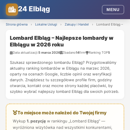
24 Elbląg
MENU
Strona główna
›
Lokalne Usługi
›
Zakupy i Handel
›
Lombard Elbląg – Naj
Lombard Elbląg – Najlepsze lombardy w
Elblągu w 2026 roku
Data aktualizacji:
5 marca 2026
Zbadano
14
firm
Ranking TOP
5
Szukasz sprawdzonego lombardu Elbląg? Przygotowaliśmy
aktualny ranking lombardów w Elblągu na marzec 2026,
oparty na ocenach Google, liczbie opinii oraz weryfikacji
danych. Znajdziesz tu szczegółowe profile firm, godziny
otwarcia, kontakt oraz mocne strony każdej placówki, by
szybko wybrać najlepszy lombard Elbląg dla swoich potrzeb.
To miejsce może należeć do Twojej firmy
Wykup
1. pozycję
w rankingu „Lombard Elbląg" —
wyróżniona wizytówka nad wszystkimi konkurentami,