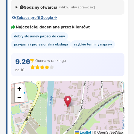
Godziny otwarcia
(kliknij, aby sprawdzić)
Zobacz profil Google →
Najczęściej doceniane przez klientów:
dobry stosunek jakości do ceny
przyjazna i profesjonalna obsługa
szybkie terminy napraw
9.26
Ocena w rankingu
na 10
+
−
Leaflet
|
© OpenStreetMap