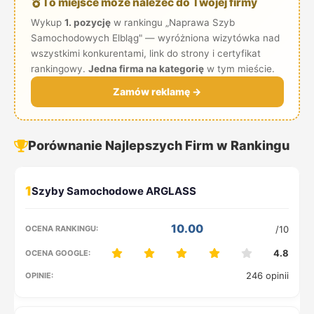
To miejsce może należeć do Twojej firmy
Wykup
1. pozycję
w rankingu „Naprawa Szyb
Samochodowych Elbląg" — wyróżniona wizytówka nad
wszystkimi konkurentami, link do strony i certyfikat
rankingowy.
Jedna firma na kategorię
w tym mieście.
Zamów reklamę →
Porównanie Najlepszych Firm w Rankingu
1
10.00
/10
4.8
246 opinii