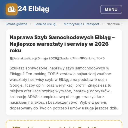
24 Elbląg
MENU
Strona główna
›
Lokalne Usługi
›
Motoryzacja i Transport
›
Naprawa Szyb 
Naprawa Szyb Samochodowych Elbląg –
Najlepsze warsztaty i serwisy w 2026
roku
Data aktualizacji:
5 maja 2026
Zbadano
7
firm
Ranking TOP
5
Szukasz sprawdzonej naprawy szyb samochodowych w
Elblągu? Ten ranking TOP 5 zestawia najbardziej zaufane
warsztaty i serwisy szyb w Elblągu na podstawie ocen
Google, liczby opinii oraz weryfikacji profili. Znajdziesz tu
miejsca oferujące szybką wymianę, naprawę odprysków,
kalibrację ADAS i kompleksową obsługę - wszystko z
naciskiem na jakość i bezpieczeństwo. Wybierz serwis
dopasowany do Twoich potrzeb i umów usługę jeszcze dziś.