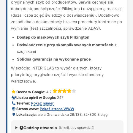
oryginalnych szyb od producentów. Serwis cechuje się
dobrą dostępnością części Pilkington i dużą galerią realizacji
(duża liczba zdjęć świadczy o doświadczeniu). Dodatkowo
zespół dba o dokumentację i zaleca procedury kontrolne po
wymianie (test szczelności, sprawdzenie ADAS).
Dostęp do markowych szyb Pilkington
Doświadczenie przy skomplikowanych montaŝach
z
czujnikami
Solidna gwarancja na wykonane prace
W skrócie: INTER GLAS to wybór dla tych, którzy
priorytetują oryginalne części i wysokie standardy
warsztatowe.
Ocena w Google:
4.7
Liczba opinii w Google:
247
Telefon:
Pokaż numer
Strona www:
Pokaż stronę WWW
Lokalizacja:
aleja Grunwaldzka 2B/13E, 82-300 Elbląg
Godziny otwarcia
(kliknij, aby sprawdzić)