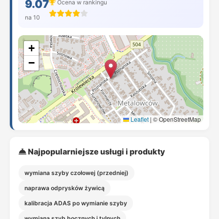
9.07
Ocena w rankingu
na 10
+
−
Leaflet
|
© OpenStreetMap
Najpopularniejsze usługi i produkty
wymiana szyby czołowej (przedniej)
naprawa odprysków żywicą
kalibracja ADAS po wymianie szyby
wymiana szyb bocznych i tylnych