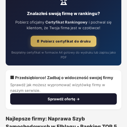
🏆
Znalazłeś swoją firmę w rankingu?
Pobierz oficjalny
Certyfikat Rankingowy
i pochwal się
klientom, że Twoja firma jest w czołówce!
📄 Pobierz certyfikat do druku
Bezpłatny certyfikat w formacie A4 gotowy do wydruku lub zapisu jako
PDF
🏢 Przedsiębiorco! Zadbaj o widoczność swojej firmy
Sprawdź jak możesz wypromować wizytówkę firmy w
naszym serwisie.
Sprawdź ofertę →
Najlepsze firmy: Naprawa Szyb
Samochodowych w Elblągu - Ranking TOP 5