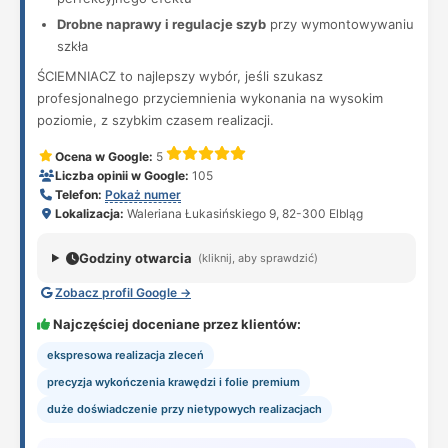
Drobne naprawy i regulacje szyb
przy wymontowywaniu
szkła
ŚCIEMNIACZ to najlepszy wybór, jeśli szukasz
profesjonalnego przyciemnienia wykonania na wysokim
poziomie, z szybkim czasem realizacji.
Ocena w Google:
5
Liczba opinii w Google:
105
Telefon:
Pokaż numer
Lokalizacja:
Waleriana Łukasińskiego 9, 82-300 Elbląg
Godziny otwarcia
(kliknij, aby sprawdzić)
Zobacz profil Google →
Najczęściej doceniane przez klientów:
ekspresowa realizacja zleceń
precyzja wykończenia krawędzi i folie premium
duże doświadczenie przy nietypowych realizacjach