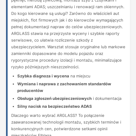
pęknięć metodą żywicową; montażu szyb z czujnikami i
elementami ADAS; uszczelnianiu i renowacji ram okiennych.
Do kogo kierowane są usługi? Zarówno do właścicieli aut
miejskich, flot firmowych jak i do kierowców wymagających
pełnej dokumentacji napraw do celów ubezpieczeniowych.
ARGLASS stawia na przejrzyste wyceny i szybkie raporty
serwisowe, co ułatwia rozliczenie szkody z
ubezpieczycielem. Warsztat stosuje oryginalne lub markowe
zamienniki dopasowane do modelu pojazdu oraz
rygorystyczne procedury izolacji i montażu, minimalizujące
ryzyko późniejszych nieszczelności.
Szybka diagnoza i wycena
na miejscu
Wymiana i naprawa z zachowaniem standardów
producentów
Obsługa zgłoszeń ubezpieczeniowych
i dokumentacja
Silny nacisk na bezpieczeństwo ADAS
Dlaczego warto wybrać ARGLASS? To połączenie
zaawansowanej technologii montażu, szybkich terminów i
konkurencyjnych cen, potwierdzone setkami opinii
mieszkańców Elbląga.