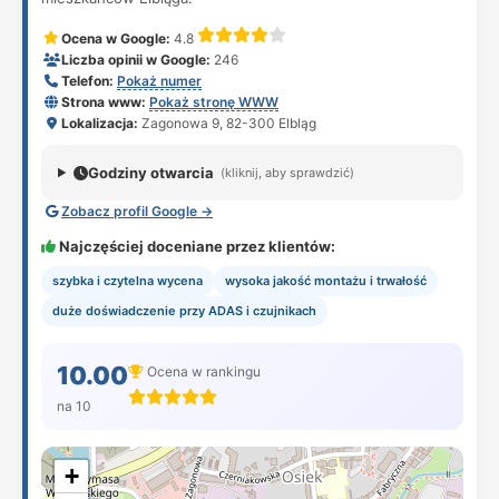
Ocena w Google:
4.8
Liczba opinii w Google:
246
Telefon:
Pokaż numer
Strona www:
Pokaż stronę WWW
Lokalizacja:
Zagonowa 9, 82-300 Elbląg
Godziny otwarcia
(kliknij, aby sprawdzić)
Zobacz profil Google →
Najczęściej doceniane przez klientów:
szybka i czytelna wycena
wysoka jakość montażu i trwałość
duże doświadczenie przy ADAS i czujnikach
10.00
Ocena w rankingu
na 10
+