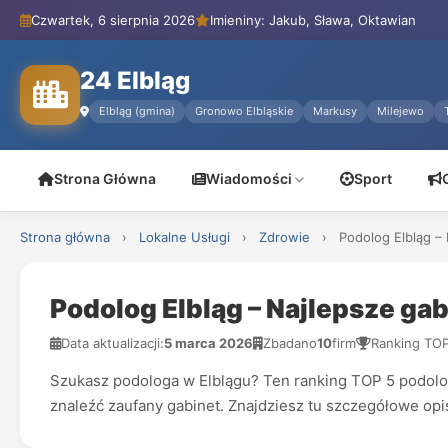
Czwartek, 6 sierpnia 2026
Imieniny: Jakub, Sława, Oktawian
24 Elbląg
Elbląg (gmina)
Gronowo Elbląskie
Markusy
Milejewo
Strona Główna
Wiadomości
Sport
Strona główna
›
Lokalne Usługi
›
Zdrowie
›
Podolog Elbląg –
Podolog Elbląg – Najlepsze ga
Data aktualizacji:
5 marca 2026
Zbadano
10
firm
Ranking TO
Szukasz podologa w Elblągu? Ten ranking TOP 5 podologó
znaleźć zaufany gabinet. Znajdziesz tu szczegółowe opi