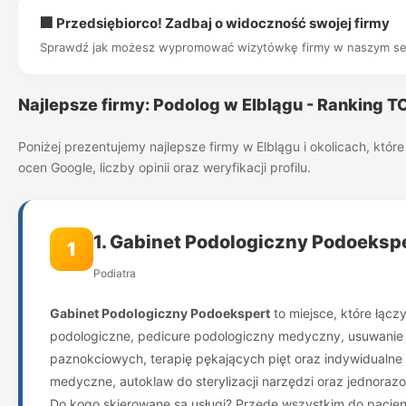
🏢 Przedsiębiorco! Zadbaj o widoczność swojej firmy
Sprawdź jak możesz wypromować wizytówkę firmy w naszym se
Najlepsze firmy: Podolog w Elblągu - Ranking T
Poniżej prezentujemy najlepsze firmy w Elblągu i okolicach, kt
ocen Google, liczby opinii oraz weryfikacji profilu.
1. Gabinet Podologiczny Podoeksp
1
Podiatra
Gabinet Podologiczny Podoekspert
to miejsce, które łąc
podologiczne, pedicure podologiczny medyczny, usuwanie mo
paznokciowych, terapię pękających pięt oraz indywidualn
medyczne, autoklaw do sterylizacji narzędzi oraz jednoraz
Do kogo skierowane są usługi? Przede wszystkim do pacje