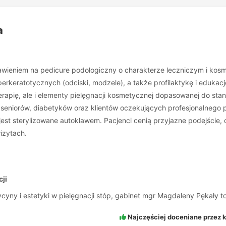
a
awieniem na pedicure podologiczny o charakterze leczniczym i kosm
rkeratotycznych (odciski, modzele), a także profilaktykę i edukację
terapię, ale i elementy pielęgnacji kosmetycznej dopasowanej do sta
 seniorów, diabetyków oraz klientów oczekujących profesjonalnego
jest sterylizowane autoklawem. Pacjenci cenią przyjazne podejście, 
izytach.
ji
y i estetyki w pielęgnacji stóp, gabinet mgr Magdaleny Pękały to
Najczęściej doceniane przez k