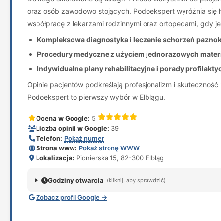
oraz osób zawodowo stojących. Podoekspert wyróżnia się h
współpracę z lekarzami rodzinnymi oraz ortopedami, gdy je
Kompleksowa diagnostyka i leczenie schorzeń paznokc
Procedury medyczne z użyciem jednorazowych materi
Indywidualne plany rehabilitacyjne i porady profilakty
Opinie pacjentów podkreślają profesjonalizm i skuteczność
Podoekspert to pierwszy wybór w Elblągu.
Ocena w Google:
5
Liczba opinii w Google:
39
Telefon:
Pokaż numer
Strona www:
Pokaż stronę WWW
Lokalizacja:
Pionierska 15, 82-300 Elbląg
Godziny otwarcia
(kliknij, aby sprawdzić)
Zobacz profil Google →