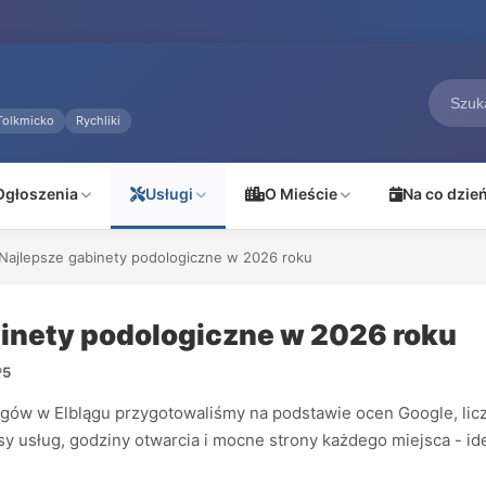
Tolkmicko
Rychliki
Ogłoszenia
Usługi
O Mieście
Na co dzie
 Najlepsze gabinety podologiczne w 2026 roku
binety podologiczne w 2026 roku
P
5
w w Elblągu przygotowaliśmy na podstawie ocen Google, liczby 
sy usług, godziny otwarcia i mocne strony każdego miejsca - id