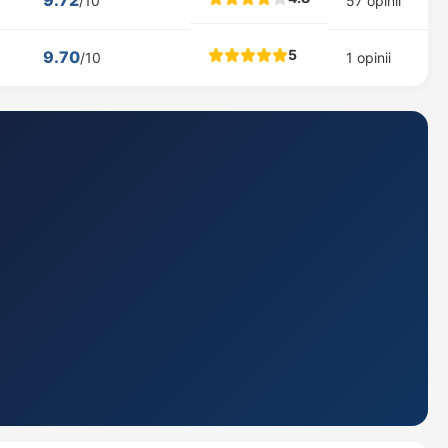
9.72
/10
57 opinii
5
9.70
/10
1 opinii