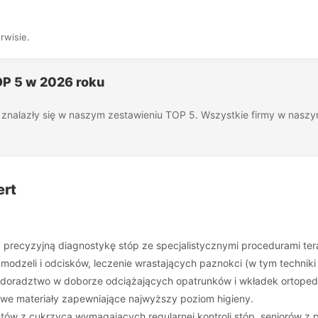
rwisie.
OP 5 w 2026 roku
óre znalazły się w naszym zestawieniu TOP 5. Wszystkie firmy w nas
ert
zy precyzyjną diagnostykę stóp ze specjalistycznymi procedurami t
dzeli i odcisków, leczenie wrastających paznokci (w tym techniki
e doradztwo w doborze odciążających opatrunków i wkładek ortope
owe materiały zapewniające najwyższy poziom higieny.
ntów z cukrzycą wymagających regularnej kontroli stóp, seniorów