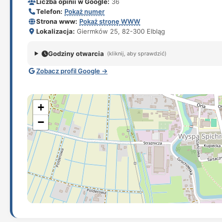
Liczba opinii w Google:
36
Telefon:
Pokaż numer
Strona www:
Pokaż stronę WWW
Lokalizacja:
Giermków 25, 82-300 Elbląg
Godziny otwarcia
(kliknij, aby sprawdzić)
Zobacz profil Google →
+
−