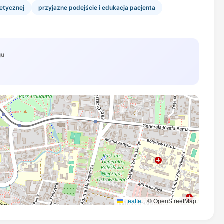
tetycznej
przyjazne podejście i edukacja pacjenta
gu
Leaflet
|
© OpenStreetMap