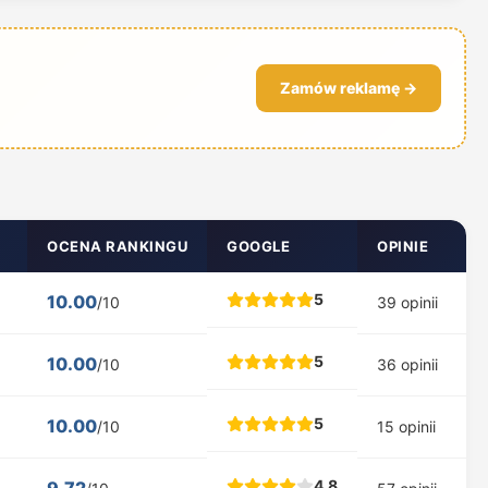
Zamów reklamę →
OCENA RANKINGU
GOOGLE
OPINIE
5
10.00
/10
39 opinii
5
10.00
/10
36 opinii
5
10.00
/10
15 opinii
4.8