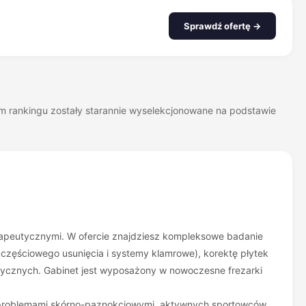
Sprawdź ofertę →
zym rankingu zostały starannie wyselekcjonowane na podstawie
erapeutycznymi. W ofercie znajdziesz kompleksowe badanie
 częściowego usunięcia i systemy klamrowe), korektę płytek
dycznych. Gabinet jest wyposażony w nowoczesne frezarki
 z problemami skórno-paznokciowymi, aktywnych sportowców