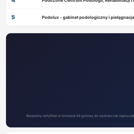
4
PodoZone Centrum Podologii, Rehabilitacji i F
5
Podolux - gabinet podologiczny i pielęgnacja
Bezpłatny certyfikat w formacie A4 gotowy do wydruku lub zapisu ja