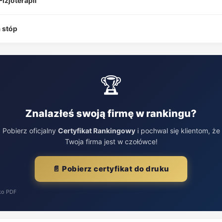
izjoterapii
 stóp
🏆
Znalazłeś swoją firmę w rankingu?
Pobierz oficjalny
Certyfikat Rankingowy
i pochwal się klientom, że
Twoja firma jest w czołówce!
📄 Pobierz certyfikat do druku
ko PDF