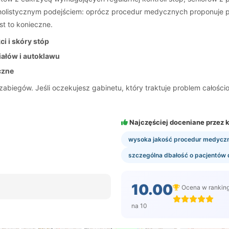
olistycznym podejściem: oprócz procedur medycznych proponuje pla
st to konieczne.
i i skóry stóp
ałów i autoklawu
czne
 zabiegów. Jeśli oczekujesz gabinetu, który traktuje problem cało
Najczęściej doceniane przez k
wysoka jakość procedur medycznyc
szczególna dbałość o pacjentów 
10.00
Ocena w rankin
na 10