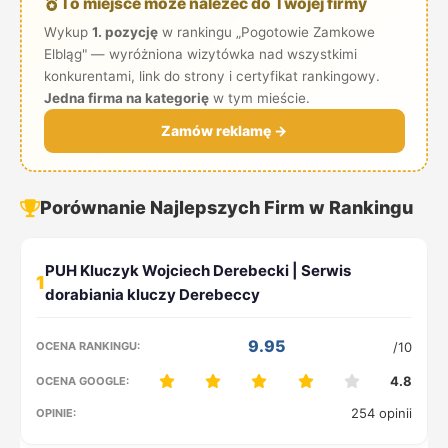
To miejsce może należeć do Twojej firmy
Wykup
1. pozycję
w rankingu „Pogotowie Zamkowe
Elbląg" — wyróżniona wizytówka nad wszystkimi
konkurentami, link do strony i certyfikat rankingowy.
Jedna firma na kategorię
w tym mieście.
Zamów reklamę →
Porównanie Najlepszych Firm w Rankingu
1
9.95
/10
4.8
254 opinii