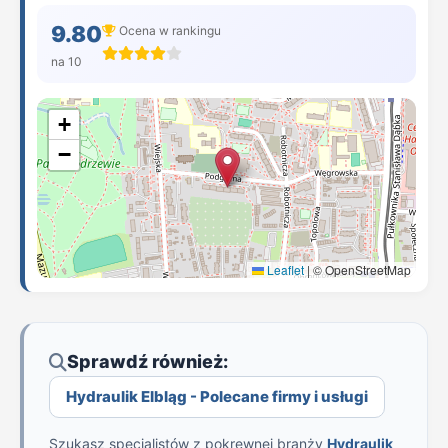
9.80
Ocena w rankingu
na 10
+
−
Leaflet
|
© OpenStreetMap
Sprawdź również:
Hydraulik Elbląg - Polecane firmy i usługi
Szukasz specjalistów z pokrewnej branży
Hydraulik