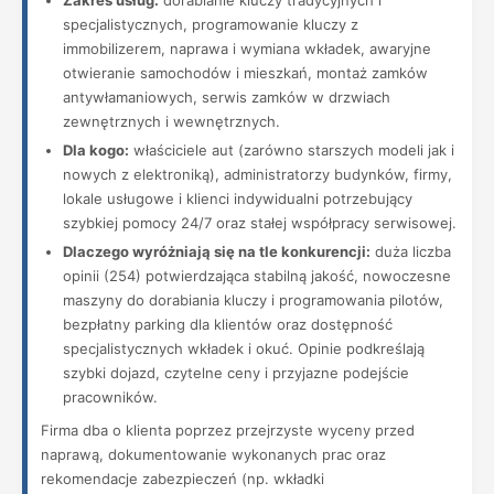
Zakres usług:
dorabianie kluczy tradycyjnych i
specjalistycznych, programowanie kluczy z
immobilizerem, naprawa i wymiana wkładek, awaryjne
otwieranie samochodów i mieszkań, montaż zamków
antywłamaniowych, serwis zamków w drzwiach
zewnętrznych i wewnętrznych.
Dla kogo:
właściciele aut (zarówno starszych modeli jak i
nowych z elektroniką), administratorzy budynków, firmy,
lokale usługowe i klienci indywidualni potrzebujący
szybkiej pomocy 24/7 oraz stałej współpracy serwisowej.
Dlaczego wyróżniają się na tle konkurencji:
duża liczba
opinii (254) potwierdzająca stabilną jakość, nowoczesne
maszyny do dorabiania kluczy i programowania pilotów,
bezpłatny parking dla klientów oraz dostępność
specjalistycznych wkładek i okuć. Opinie podkreślają
szybki dojazd, czytelne ceny i przyjazne podejście
pracowników.
Firma dba o klienta poprzez przejrzyste wyceny przed
naprawą, dokumentowanie wykonanych prac oraz
rekomendacje zabezpieczeń (np. wkładki