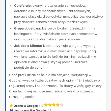
Co oferuje:
awaryjne otwieranie samochodów,
dorabianie kluczy mechanicznych i zbliżeniowych,
naprawa stacyjek, diagnostyka immobilizerów, doradztwo
przy doborze zabezpieczeń antykradzieżowych.
Grupa docelowa:
kierowcy lokalni i przejezdni, firmy
leasingowe i floty, właściciele starszych samochodów
oraz modeli z problematycznymi stacyjkami.
Jak dba o klienta:
klient otrzymuje wstępną wycenę,
rzeczowe informacje o możliwościach naprawy i opcji
wymiany części, a także krótkie terminy realizacji – w
opiniach klienci chwalą szybką pomoc i uczciwe
podejście do ceny.
Choć profil działalności nie ma oficjalnej weryfikacji w
Google, wysoka liczba pozytywnych opinii (49) świadczy o
regularnej pracy i skuteczności. To dobry wybór, gdy zależy
Ci na fachowej usłudze mechaniczno-elektronicznej w
rozsądnej cenie.
Ocena w Google:
4.9
Liczba opinii w Google:
49