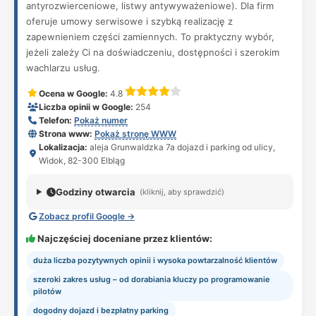
antyrozwierceniowe, listwy antywyważeniowe). Dla firm
oferuje umowy serwisowe i szybką realizację z
zapewnieniem części zamiennych. To praktyczny wybór,
jeżeli zależy Ci na doświadczeniu, dostępności i szerokim
wachlarzu usług.
Ocena w Google:
4.8
Liczba opinii w Google:
254
Telefon:
Pokaż numer
Strona www:
Pokaż stronę WWW
Lokalizacja:
aleja Grunwaldzka 7a dojazd i parking od ulicy,
Widok, 82-300 Elbląg
Godziny otwarcia
(kliknij, aby sprawdzić)
Zobacz profil Google →
Najczęściej doceniane przez klientów:
duża liczba pozytywnych opinii i wysoka powtarzalność klientów
szeroki zakres usług – od dorabiania kluczy po programowanie
pilotów
dogodny dojazd i bezpłatny parking