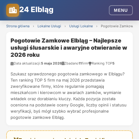
24 Elbląg
MENU
Strona główna
›
Lokalne Usługi
›
Usługi Lokalne
›
Pogotowie Zamkowe Elbl
Pogotowie Zamkowe Elbląg – Najlepsze
usługi ślusarskie i awaryjne otwieranie w
2026 roku
Data aktualizacji:
5 maja 2026
Zbadano
11
firm
Ranking TOP
5
Szukasz sprawdzonego pogotowia zamkowego w Elblągu?
Ten ranking TOP 5 firm na maj 2026 przedstawia
zweryfikowane firmy, które regularnie pomagają
mieszkańcom i kierowcom w awariach zamków, wymianie
wkładek oraz dorabianiu kluczy. Każda pozycja została
oceniona na podstawie oceny Google, liczby opinii i statusu
weryfikacji, byś mógł szybko wybrać profesjonalne
pogotowie zamkowe Elbląg.