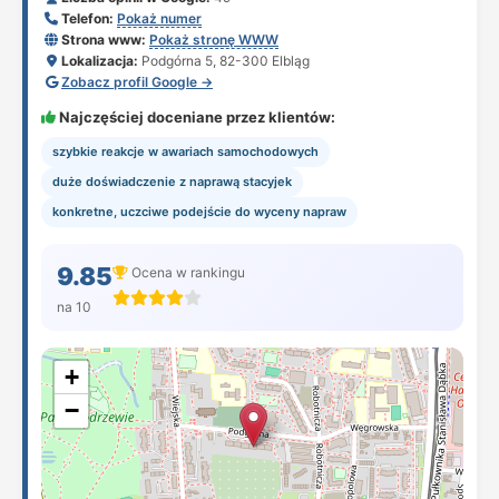
Telefon:
Pokaż numer
Strona www:
Pokaż stronę WWW
Lokalizacja:
Podgórna 5, 82-300 Elbląg
Zobacz profil Google →
Najczęściej doceniane przez klientów:
szybkie reakcje w awariach samochodowych
duże doświadczenie z naprawą stacyjek
konkretne, uczciwe podejście do wyceny napraw
9.85
Ocena w rankingu
na 10
+
−