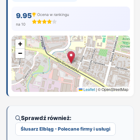
9.95
Ocena w rankingu
na 10
+
−
Leaflet
|
© OpenStreetMap
Sprawdź również:
Ślusarz Elbląg - Polecane firmy i usługi