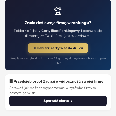
🏆
Znalazłeś swoją firmę w rankingu?
Pobierz oficjalny
Certyfikat Rankingowy
i pochwal się
klientom, że Twoja firma jest w czołówce!
📄 Pobierz certyfikat do druku
Bezpłatny certyfikat w formacie A4 gotowy do wydruku lub zapisu jako
PDF
🏢 Przedsiębiorco! Zadbaj o widoczność swojej firmy
Sprawdź jak możesz wypromować wizytówkę firmy w
naszym serwisie.
Sprawdź ofertę →