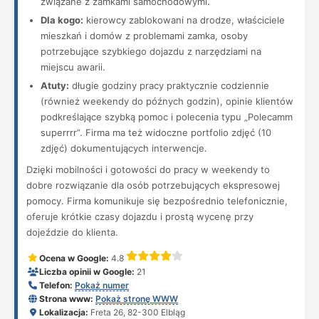
związane z zamkami samochodowymi.
Dla kogo:
kierowcy zablokowani na drodze, właściciele
mieszkań i domów z problemami zamka, osoby
potrzebujące szybkiego dojazdu z narzędziami na
miejscu awarii.
Atuty:
długie godziny pracy praktycznie codziennie
(również weekendy do późnych godzin), opinie klientów
podkreślające szybką pomoc i polecenia typu „Polecamm
superrrr”. Firma ma też widoczne portfolio zdjęć (10
zdjęć) dokumentujących interwencje.
Dzięki mobilności i gotowości do pracy w weekendy to
dobre rozwiązanie dla osób potrzebujących ekspresowej
pomocy. Firma komunikuje się bezpośrednio telefonicznie,
oferuje krótkie czasy dojazdu i prostą wycenę przy
dojeździe do klienta.
Ocena w Google:
4.8
Liczba opinii w Google:
21
Telefon:
Pokaż numer
Strona www:
Pokaż stronę WWW
Lokalizacja:
Freta 26, 82-300 Elbląg