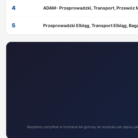
4
ADAM- Przeprowadzki, Transport, Przewóz 
5
Przeprowadzki Elbląg, Transport Elbląg, Ba
Bezpłatny certyfikat w formacie A4 gotowy do wydruku lub zapisu ja