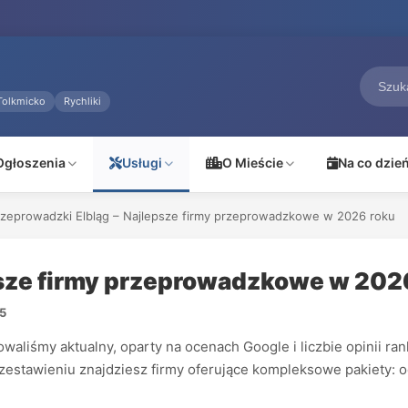
Tolkmicko
Rychliki
Ogłoszenia
Usługi
O Mieście
Na co dzie
rzeprowadzki Elbląg – Najlepsze firmy przeprowadzkowe w 2026 roku
psze firmy przeprowadzkowe w 202
5
śmy aktualny, oparty na ocenach Google i liczbie opinii rankin
zestawieniu znajdziesz firmy oferujące kompleksowe pakiety: 