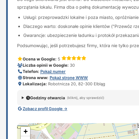
sprzątania lokalu. Firma dba o pełną dokumentację wywoz
Usługi: przeprowadzki lokalne i poza miasto, opróżniani
Dlaczego warto: doskonałe opinie klientów ("Przewóz rz
Gwarancje: ubezpieczenie ładunku i protokół przekazani
Podsumowując, jeśli potrzebujesz firmy, która nie tylko pr
Ocena w Google:
5
Liczba opinii w Google:
30
Telefon:
Pokaż numer
Strona www:
Pokaż stronę WWW
Lokalizacja:
Robotnicza 20, 82-300 Elbląg
Godziny otwarcia
(kliknij, aby sprawdzić)
Zobacz profil Google →
+