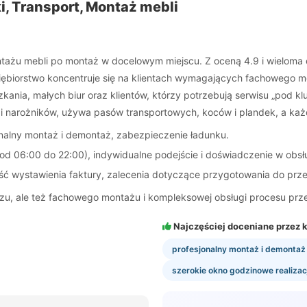
, Transport, Montaż mebli
ntażu mebli po montaż w docelowym miejscu. Z oceną 4.9 i wieloma 
iębiorstwo koncentruje się na klientach wymagających fachowego 
ania, małych biur oraz klientów, którzy potrzebują serwisu „pod kl
 i narożników, używa pasów transportowych, koców i plandek, a każd
jonalny montaż i demontaż, zabezpieczenie ładunku.
 od 06:00 do 22:00), indywidualne podejście i doświadczenie w obsł
ść wystawienia faktury, zalecenia dotyczące przygotowania do prz
wozu, ale też fachowego montażu i kompleksowej obsługi procesu p
Najczęściej doceniane przez k
profesjonalny montaż i demontaż
szerokie okno godzinowe realizacj