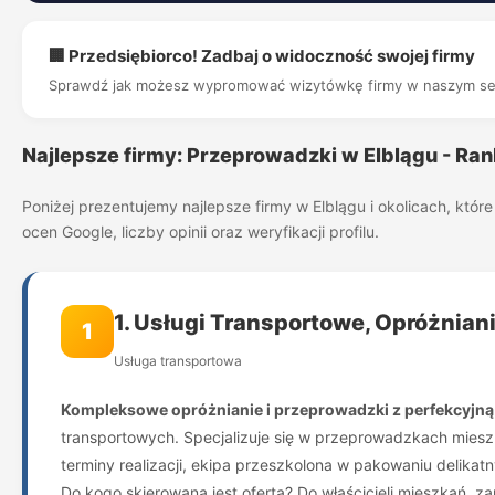
🏢 Przedsiębiorco! Zadbaj o widoczność swojej firmy
Sprawdź jak możesz wypromować wizytówkę firmy w naszym se
Najlepsze firmy: Przeprowadzki w Elblągu - Ra
Poniżej prezentujemy najlepsze firmy w Elblągu i okolicach, kt
ocen Google, liczby opinii oraz weryfikacji profilu.
1. Usługi Transportowe, Opróżnian
1
Usługa transportowa
Kompleksowe opróżnianie i przeprowadzki z perfekcyjną
transportowych. Specjalizuje się w przeprowadzkach mieszka
terminy realizacji, ekipa przeszkolona w pakowaniu delik
Do kogo skierowana jest oferta? Do właścicieli mieszkań, z