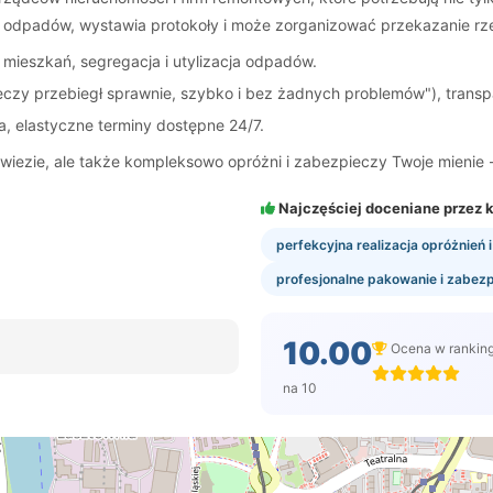
u odpadów, wystawia protokoły i może zorganizować przekazanie rz
e mieszkań, segregacja i utylizacja odpadów.
eczy przebiegł sprawnie, szybko i bez żadnych problemów"), transpa
a, elastyczne terminy dostępne 24/7.
zewiezie, ale także kompleksowo opróżni i zabezpieczy Twoje mienie -
Najczęściej doceniane przez k
perfekcyjna realizacja opróżnień
profesjonalne pakowanie i zabezp
10.00
Ocena w rankin
na 10