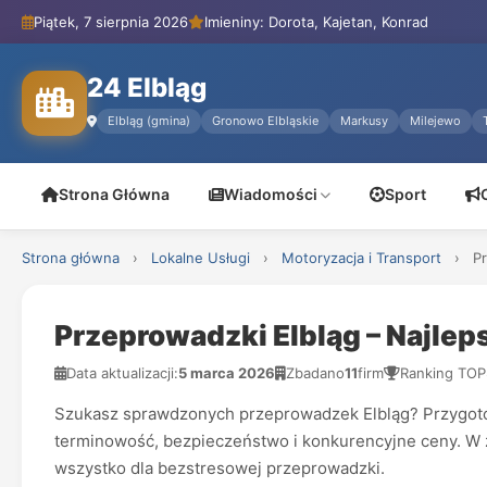
Piątek, 7 sierpnia 2026
Imieniny: Dorota, Kajetan, Konrad
24 Elbląg
Elbląg (gmina)
Gronowo Elbląskie
Markusy
Milejewo
Strona Główna
Wiadomości
Sport
Strona główna
›
Lokalne Usługi
›
Motoryzacja i Transport
›
P
Przeprowadzki Elbląg – Najle
Data aktualizacji:
5 marca 2026
Zbadano
11
firm
Ranking TOP
Szukasz sprawdzonych przeprowadzek Elbląg? Przygotowali
terminowość, bezpieczeństwo i konkurencyjne ceny. W 
wszystko dla bezstresowej przeprowadzki.