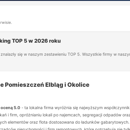
rwisie.
nking TOP 5 w 2026 roku
óre znalazły się w naszym zestawieniu TOP 5. Wszystkie firmy w nas
ie Pomieszczeń Elbląg i Okolice
 oceną 5.0
- ta lokalna firma wyróżnia się najwyższym współczynnik
ń i firm, opróżnianiu lokali po najemcach, segregacji odpadów oraz 
atnych elementów oraz flota dostosowana do ładunków gabarytowych.
arządców nieruchomości i firm remontowych, które potrzebują nie ty