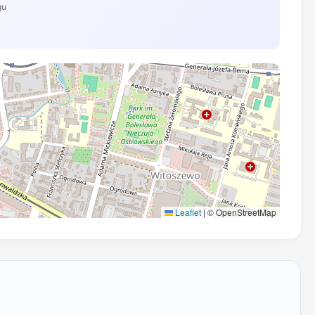
gu
Leaflet
|
© OpenStreetMap