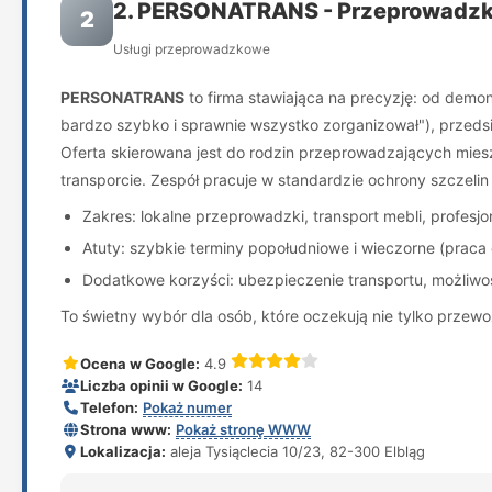
2. PERSONATRANS - Przeprowadzki
2
Usługi przeprowadzkowe
PERSONATRANS
to firma stawiająca na precyzję: od demo
bardzo szybko i sprawnie wszystko zorganizował"), przeds
Oferta skierowana jest do rodzin przeprowadzających mieszk
transporcie. Zespół pracuje w standardzie ochrony szczelin
Zakres: lokalne przeprowadzki, transport mebli, profes
Atuty: szybkie terminy popołudniowe i wieczorne (praca
Dodatkowe korzyści: ubezpieczenie transportu, możliwo
To świetny wybór dla osób, które oczekują nie tylko prze
Ocena w Google:
4.9
Liczba opinii w Google:
14
Telefon:
Pokaż numer
Strona www:
Pokaż stronę WWW
Lokalizacja:
aleja Tysiąclecia 10/23, 82-300 Elbląg