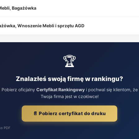
Mebli, Bagażówka
gażówka, Wnoszenie Mebli i sprzętu AGD
🏆
Znalazłeś swoją firmę w rankingu?
Pobierz oficjalny
Certyfikat Rankingowy
i pochwal się klientom, że
Twoja firma jest w czołówce!
📄 Pobierz certyfikat do druku
ko PDF