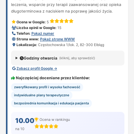
leczenia, wsparcie przy terapii zaawansowanej oraz opieka
długoterminowa z naciskiem na poprawę jakości życia.
Ocena w Google:
5
Liczba opinii w Google:
15
Telefon:
Pokaż numer
Strona www:
Pokaż stronę WWW
Lokalizacja:
Częstochowska 1/lok. 2, 82-300 Elbląg
Godziny otwarcia
(kliknij, aby sprawdzić)
Zobacz profil Google →
Najczęściej doceniane przez klientów:
zweryfikowany profil i wysoka fachowość
indywidualne plany terapeutyczne
bezpośrednia komunikacja i edukacja pacjenta
10.00
Ocena w rankingu
na 10