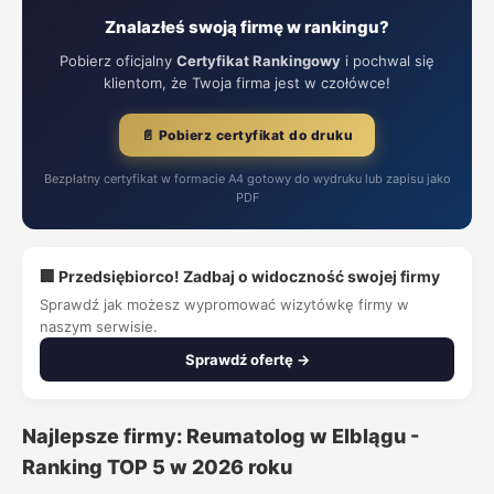
Znalazłeś swoją firmę w rankingu?
Pobierz oficjalny
Certyfikat Rankingowy
i pochwal się
klientom, że Twoja firma jest w czołówce!
📄 Pobierz certyfikat do druku
Bezpłatny certyfikat w formacie A4 gotowy do wydruku lub zapisu jako
PDF
🏢 Przedsiębiorco! Zadbaj o widoczność swojej firmy
Sprawdź jak możesz wypromować wizytówkę firmy w
naszym serwisie.
Sprawdź ofertę →
Najlepsze firmy: Reumatolog w Elblągu -
Ranking TOP 5 w 2026 roku