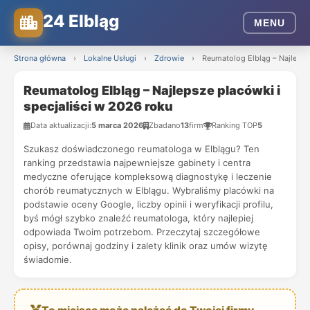
24 Elbląg
MENU
Strona główna
›
Lokalne Usługi
›
Zdrowie
›
Reumatolog Elbląg – Najlepsz
Reumatolog Elbląg – Najlepsze placówki i
specjaliści w 2026 roku
Data aktualizacji:
5 marca 2026
Zbadano
13
firm
Ranking TOP
5
Szukasz doświadczonego reumatologa w Elblągu? Ten
ranking przedstawia najpewniejsze gabinety i centra
medyczne oferujące kompleksową diagnostykę i leczenie
chorób reumatycznych w Elblągu. Wybraliśmy placówki na
podstawie oceny Google, liczby opinii i weryfikacji profilu,
byś mógł szybko znaleźć reumatologa, który najlepiej
odpowiada Twoim potrzebom. Przeczytaj szczegółowe
opisy, porównaj godziny i zalety klinik oraz umów wizytę
świadomie.