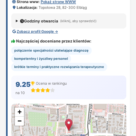
Strona www:
Pokaż stronę WWW
Lokalizacja:
Topolowa 28, 82-300 Elbląg
Godziny otwarcia
(kliknij, aby sprawdzić)
Zobacz profil Google →
Najczęściej doceniane przez klientów:
połączenie specjalności ułatwiające diagnozę
kompetentny i życzliwy personel
krótkie terminy i praktyczne rozwiązania terapeutyczne
9.25
Ocena w rankingu
na 10
+
−