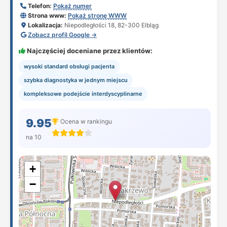
Telefon:
Pokaż numer
Strona www:
Pokaż stronę WWW
Lokalizacja:
Niepodległości 18, 82-300 Elbląg
Zobacz profil Google →
Najczęściej doceniane przez klientów:
wysoki standard obsługi pacjenta
szybka diagnostyka w jednym miejscu
kompleksowe podejście interdyscyplinarne
9.95
Ocena w rankingu
na 10
+
−