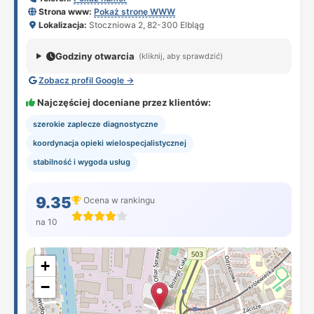
Strona www:
Pokaż stronę WWW
Lokalizacja:
Stoczniowa 2, 82-300 Elbląg
Godziny otwarcia
(kliknij, aby sprawdzić)
Zobacz profil Google →
Najczęściej doceniane przez klientów:
szerokie zaplecze diagnostyczne
koordynacja opieki wielospecjalistycznej
stabilność i wygoda usług
9.35
Ocena w rankingu
na 10
+
−