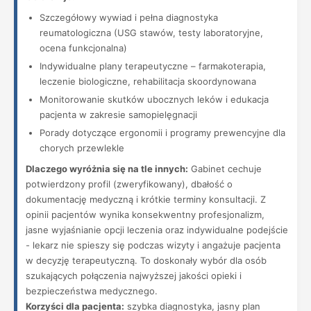
Szczegółowy wywiad i pełna diagnostyka
reumatologiczna (USG stawów, testy laboratoryjne,
ocena funkcjonalna)
Indywidualne plany terapeutyczne – farmakoterapia,
leczenie biologiczne, rehabilitacja skoordynowana
Monitorowanie skutków ubocznych leków i edukacja
pacjenta w zakresie samopielęgnacji
Porady dotyczące ergonomii i programy prewencyjne dla
chorych przewlekle
Dlaczego wyróżnia się na tle innych:
Gabinet cechuje
potwierdzony profil (zweryfikowany), dbałość o
dokumentację medyczną i krótkie terminy konsultacji. Z
opinii pacjentów wynika konsekwentny profesjonalizm,
jasne wyjaśnianie opcji leczenia oraz indywidualne podejście
- lekarz nie spieszy się podczas wizyty i angażuje pacjenta
w decyzję terapeutyczną. To doskonały wybór dla osób
szukających połączenia najwyższej jakości opieki i
bezpieczeństwa medycznego.
Korzyści dla pacjenta:
szybka diagnostyka, jasny plan