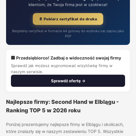
klientom, że Twoja firma jest w czołówce!
📄 Pobierz certyfikat do druku
Bezpłatny certyfikat w formacie A4 gotowy do wydruku lub zapisu jako
PDF
🏢 Przedsiębiorco! Zadbaj o widoczność swojej firmy
Sprawdź jak możesz wypromować wizytówkę firmy w
naszym serwisie.
Sprawdź ofertę →
Najlepsze firmy: Second Hand w Elblągu -
Ranking TOP 5 w 2026 roku
Poniżej prezentujemy najlepsze firmy w Elblągu i okolicach,
które znalazły się w naszym zestawieniu TOP 5. Wszystkie