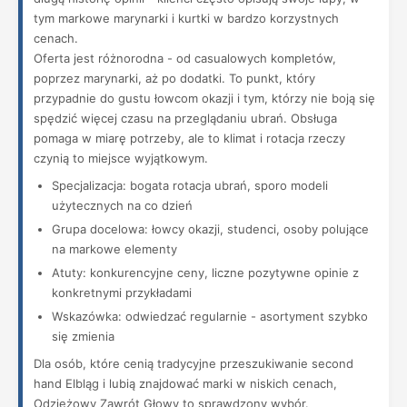
tym markowe marynarki i kurtki w bardzo korzystnych
cenach.
Oferta jest różnorodna - od casualowych kompletów,
poprzez marynarki, aż po dodatki. To punkt, który
przypadnie do gustu łowcom okazji i tym, którzy nie boją się
spędzić więcej czasu na przeglądaniu ubrań. Obsługa
pomaga w miarę potrzeby, ale to klimat i rotacja rzeczy
czynią to miejsce wyjątkowym.
Specjalizacja: bogata rotacja ubrań, sporo modeli
użytecznych na co dzień
Grupa docelowa: łowcy okazji, studenci, osoby polujące
na markowe elementy
Atuty: konkurencyjne ceny, liczne pozytywne opinie z
konkretnymi przykładami
Wskazówka: odwiedzać regularnie - asortyment szybko
się zmienia
Dla osób, które cenią tradycyjne przeszukiwanie second
hand Elbląg i lubią znajdować marki w niskich cenach,
Odzieżowy Zawrót Głowy to sprawdzony wybór.