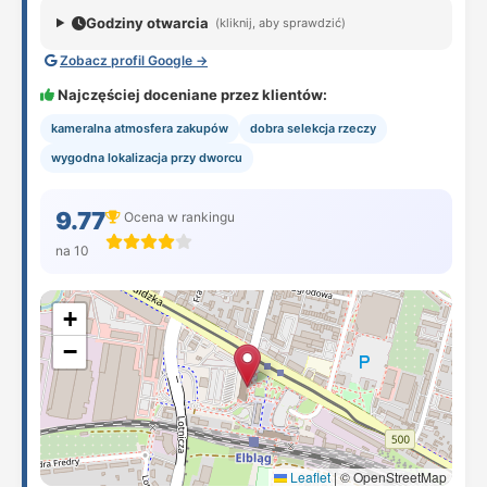
Godziny otwarcia
(kliknij, aby sprawdzić)
Zobacz profil Google →
Najczęściej doceniane przez klientów:
kameralna atmosfera zakupów
dobra selekcja rzeczy
wygodna lokalizacja przy dworcu
9.77
Ocena w rankingu
na 10
+
−
Leaflet
|
© OpenStreetMap