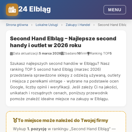
24 Elbląg
MENU
Strona główna
›
Lokalne Usługi
›
Zakupy i Handel
›
Second Hand Elbląg – 
Second Hand Elbląg – Najlepsze second
handy i outlet w 2026 roku
Data aktualizacji:
5 marca 2026
Zbadano
16
firm
Ranking TOP
5
Szukasz najlepszych second handów w Elblągu? Nasz
ranking TOP 5 second hand Elbląg (marzec 2026)
przedstawia sprawdzone sklepy z odzieżą używaną, outlety
i miejsca z perełkami vintage - wybrane na podstawie ocen
Google, liczby opinii i weryfikacji. Jeśli zależy Ci na jakości,
unikatach i rozsądnych cenach, poniższy przewodnik
pomoże znaleźć idealne miejsce na zakupy w Elblągu.
To miejsce może należeć do Twojej firmy
Wykup
1. pozycję
w rankingu „Second Hand Elbląg" —