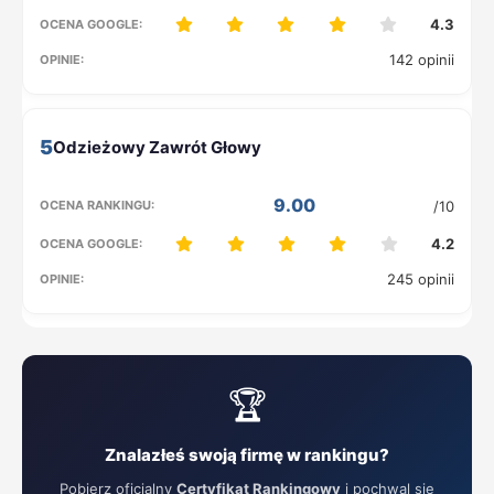
4.3
142 opinii
5
9.00
/10
4.2
245 opinii
🏆
Znalazłeś swoją firmę w rankingu?
Pobierz oficjalny
Certyfikat Rankingowy
i pochwal się