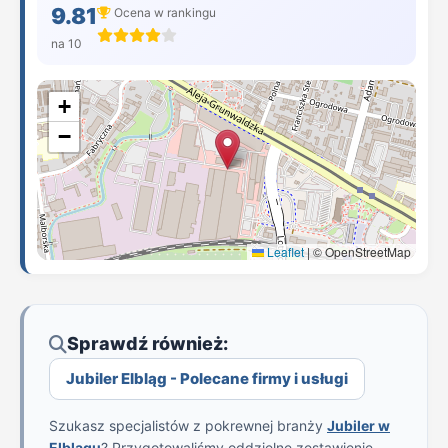
9.81
Ocena w rankingu
na 10
+
−
Leaflet
|
© OpenStreetMap
Sprawdź również:
Jubiler Elbląg - Polecane firmy i usługi
Szukasz specjalistów z pokrewnej branży
Jubiler w
Elblągu
? Przygotowaliśmy oddzielne zestawienie