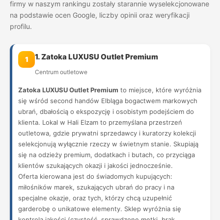
firmy w naszym rankingu zostały starannie wyselekcjonowane
na podstawie ocen Google, liczby opinii oraz weryfikacji
profilu.
1. Zatoka LUXUSU Outlet Premium
1
Centrum outletowe
Zatoka LUXUSU Outlet Premium
to miejsce, które wyróżnia
się wśród second handów Elbląga bogactwem markowych
ubrań, dbałością o ekspozycję i osobistym podejściem do
klienta. Lokal w Hali Elzam to przemyślana przestrzeń
outletowa, gdzie prywatni sprzedawcy i kuratorzy kolekcji
selekcjonują wyłącznie rzeczy w świetnym stanie. Skupiają
się na odzieży premium, dodatkach i butach, co przyciąga
klientów szukających okazji i jakości jednocześnie.
Oferta kierowana jest do świadomych kupujących:
miłośników marek, szukających ubrań do pracy i na
specjalne okazje, oraz tych, którzy chcą uzupełnić
garderobę o unikatowe elementy. Sklep wyróżnia się
kontrolą jakości (czystość, sprawdzone metki, brak