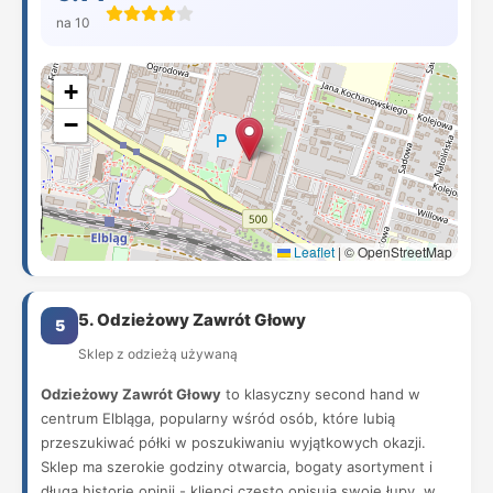
na 10
+
−
Leaflet
|
© OpenStreetMap
5. Odzieżowy Zawrót Głowy
5
Sklep z odzieżą używaną
Odzieżowy Zawrót Głowy
to klasyczny second hand w
centrum Elbląga, popularny wśród osób, które lubią
przeszukiwać półki w poszukiwaniu wyjątkowych okazji.
Sklep ma szerokie godziny otwarcia, bogaty asortyment i
długą historię opinii - klienci często opisują swoje łupy, w