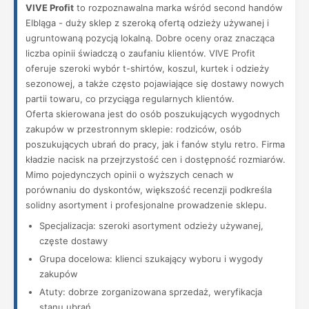
VIVE Profit
to rozpoznawalna marka wśród second handów
Elbląga - duży sklep z szeroką ofertą odzieży używanej i
ugruntowaną pozycją lokalną. Dobre oceny oraz znacząca
liczba opinii świadczą o zaufaniu klientów. VIVE Profit
oferuje szeroki wybór t-shirtów, koszul, kurtek i odzieży
sezonowej, a także często pojawiające się dostawy nowych
partii towaru, co przyciąga regularnych klientów.
Oferta skierowana jest do osób poszukujących wygodnych
zakupów w przestronnym sklepie: rodziców, osób
poszukujących ubrań do pracy, jak i fanów stylu retro. Firma
kładzie nacisk na przejrzystość cen i dostępność rozmiarów.
Mimo pojedynczych opinii o wyższych cenach w
porównaniu do dyskontów, większość recenzji podkreśla
solidny asortyment i profesjonalne prowadzenie sklepu.
Specjalizacja: szeroki asortyment odzieży używanej,
częste dostawy
Grupa docelowa: klienci szukający wyboru i wygody
zakupów
Atuty: dobrze zorganizowana sprzedaż, weryfikacja
stanu ubrań