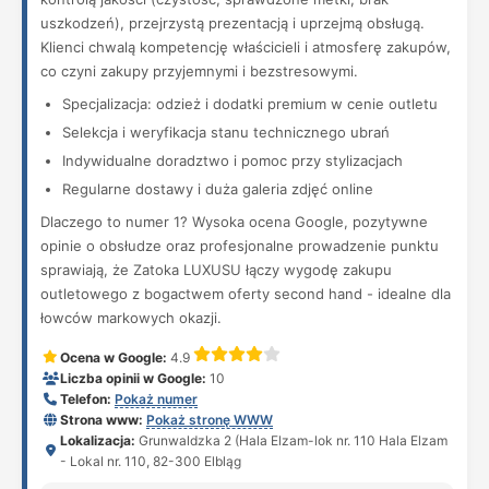
uszkodzeń), przejrzystą prezentacją i uprzejmą obsługą.
Klienci chwalą kompetencję właścicieli i atmosferę zakupów,
co czyni zakupy przyjemnymi i bezstresowymi.
Specjalizacja: odzież i dodatki premium w cenie outletu
Selekcja i weryfikacja stanu technicznego ubrań
Indywidualne doradztwo i pomoc przy stylizacjach
Regularne dostawy i duża galeria zdjęć online
Dlaczego to numer 1? Wysoka ocena Google, pozytywne
opinie o obsłudze oraz profesjonalne prowadzenie punktu
sprawiają, że Zatoka LUXUSU łączy wygodę zakupu
outletowego z bogactwem oferty second hand - idealne dla
łowców markowych okazji.
Ocena w Google:
4.9
Liczba opinii w Google:
10
Telefon:
Pokaż numer
Strona www:
Pokaż stronę WWW
Lokalizacja:
Grunwaldzka 2 (Hala Elzam-lok nr. 110 Hala Elzam
- Lokal nr. 110, 82-300 Elbląg