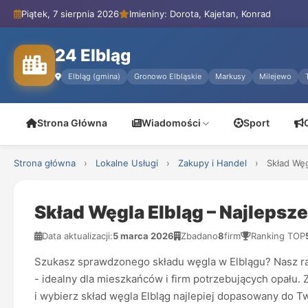
Piątek, 7 sierpnia 2026
Imieniny: Dorota, Kajetan, Konrad
24 Elbląg
Elbląg (gmina)
Gronowo Elbląskie
Markusy
Milejewo
Strona Główna
Wiadomości
Sport
Strona główna
›
Lokalne Usługi
›
Zakupy i Handel
›
Skład Węg
Skład Węgla Elbląg – Najlepsz
Data aktualizacji:
5 marca 2026
Zbadano
8
firm
Ranking TOP
Szukasz sprawdzonego składu węgla w Elblągu? Nasz ran
- idealny dla mieszkańców i firm potrzebujących opału.
i wybierz skład węgla Elbląg najlepiej dopasowany do T