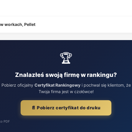
w workach, Pellet
🏆
Znalazłeś swoją firmę w rankingu?
Pobierz oficjalny
Certyfikat Rankingowy
i pochwal się klientom, że
Twoja firma jest w czołówce!
📄 Pobierz certyfikat do druku
ko PDF