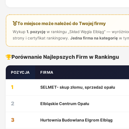
To miejsce może należeć do Twojej firmy
Wykup
1. pozycję
w rankingu „Skład Węgla Elbląg" — wyróżnio
strony i certyfikat rankingowy.
Jedna firma na kategorię
w tym
Porównanie Najlepszych Firm w Rankingu
POZYCJA
FIRMA
1
SELMET- skup złomu, sprzedaż opału
2
Elbląskie Centrum Opału
3
Hurtownia Budowlana Elgrom Elbląg