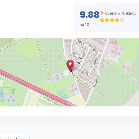
9.88
Ocena w rankingu
na 10