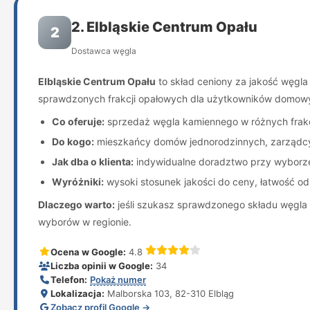
2. Elbląskie Centrum Opału
2
Dostawca węgla
Elbląskie Centrum Opału
to skład ceniony za jakość węgla 
sprawdzonych frakcji opałowych dla użytkowników domowy
Co oferuje:
sprzedaż węgla kamiennego w różnych frakc
Do kogo:
mieszkańcy domów jednorodzinnych, zarządcy
Jak dba o klienta:
indywidualne doradztwo przy wyborze s
Wyróżniki:
wysoki stosunek jakości do ceny, łatwość odb
Dlaczego warto:
jeśli szukasz sprawdzonego składu węgla 
wyborów w regionie.
Ocena w Google:
4.8
Liczba opinii w Google:
34
Telefon:
Pokaż numer
Lokalizacja:
Malborska 103, 82-310 Elbląg
Zobacz profil Google →