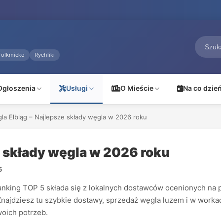
Tolkmicko
Rychliki
Ogłoszenia
Usługi
O Mieście
Na co dzie
la Elbląg – Najlepsze składy węgla w 2026 roku
e składy węgla w 2026 roku
5
king TOP 5 składa się z lokalnych dostawców ocenionych na pod
 Znajdziesz tu szybkie dostawy, sprzedaż węgla luzem i w worka
woich potrzeb.