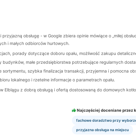
i przyjazną obsługę - w Google zbiera opinie mówiące o „miłej obsłu
ch i małych odbiorców hurtowych.
jach, porady dotyczące doboru opału, możliwość zakupu detaliczn
 budynków, małe przedsiębiorstwa potrzebujące regularnych dost
ortymentu, szybka finalizacja transakcji, przyjemna i pomocna obsłu
ioru lokalnego i rzetelne informacje o parametrach opału.
w Elblągu z dobrą obsługą i ofertą dostosowaną do domowych kotłow
Najczęściej doceniane przez k
fachowe doradztwo przy wyborze
przyjazna obsługa na miejscu