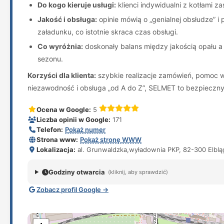
Do kogo kieruje usługi:
klienci indywidualni z kotłami 
Jakość i obsługa:
opinie mówią o „genialnej obsłudze” 
załadunku, co istotnie skraca czas obsługi.
Co wyróżnia:
doskonały balans między jakością opału a
sezonu.
Korzyści dla klienta:
szybkie realizacje zamówień, pomoc w 
niezawodność i obsługa „od A do Z”, SELMET to bezpieczny
Ocena w Google:
5
Liczba opinii w Google:
171
Telefon:
Pokaż numer
Strona www:
Pokaż stronę WWW
Lokalizacja:
al. Grunwaldzka,wyładownia PKP, 82-300 Elblą
Godziny otwarcia
(kliknij, aby sprawdzić)
Zobacz profil Google →