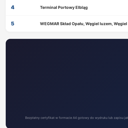
4
Terminal Portowy Elbląg
5
WEGMAR Skład Opału, Węgiel luzem, Węgiel 
Bezpłatny certyfikat w formacie A4 gotowy do wydruku lub zapisu ja