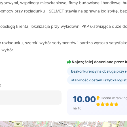
zasypowymi, wspólnoty mieszkaniowe, firmy budowlane i handlowe, h
i pomocy przy rozładunku - SELMET stawia na sprawną logistykę, b
 obsługą klienta, lokalizacja przy wyładowni PKP ułatwiająca duże
rozładunku, szeroki wybór sortymentów i bardzo wysoka satysfakcja p
 wybór.
Najczęściej doceniane przez k
bezkonkurencyjna obsługa przy 
stabilność dostaw i szybka logis
g
10.00
Ocena w rankin
na 10