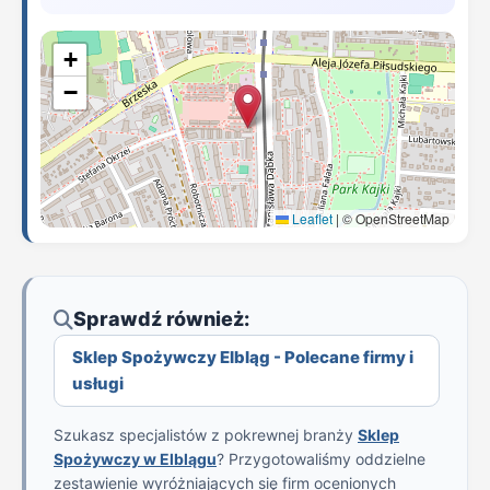
+
−
Leaflet
|
© OpenStreetMap
Sprawdź również:
Sklep Spożywczy Elbląg - Polecane firmy i
usługi
Szukasz specjalistów z pokrewnej branży
Sklep
Spożywczy w Elblągu
? Przygotowaliśmy oddzielne
zestawienie wyróżniających się firm ocenionych