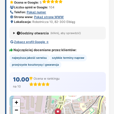
Ocena w Google:
5
Liczba opinii w Google:
104
Telefon:
Pokaż numer
Strona www:
Pokaż stronę WWW
Lokalizacja:
Robotnicza 10, 82-300 Elbląg
Godziny otwarcia
(kliknij, aby sprawdzić)
Zobacz profil Google →
Najczęściej doceniane przez klientów:
najwyższa jakość serwisu
szybkie terminy napraw
przejrzyste kosztorysy i gwarancja
10.00
Ocena w rankingu
na 10
+
−