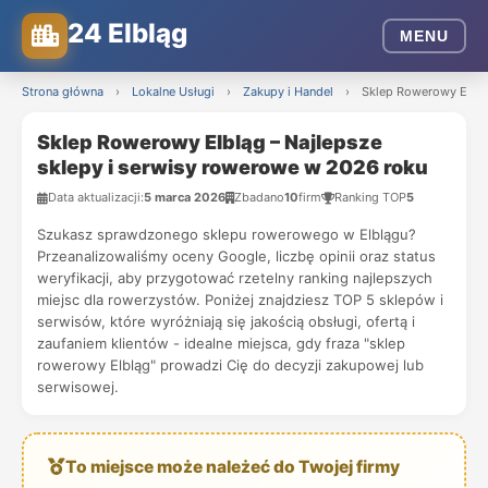
24 Elbląg
MENU
Strona główna
›
Lokalne Usługi
›
Zakupy i Handel
›
Sklep Rowerowy Elblą
Sklep Rowerowy Elbląg – Najlepsze
sklepy i serwisy rowerowe w 2026 roku
Data aktualizacji:
5 marca 2026
Zbadano
10
firm
Ranking TOP
5
Szukasz sprawdzonego sklepu rowerowego w Elblągu?
Przeanalizowaliśmy oceny Google, liczbę opinii oraz status
weryfikacji, aby przygotować rzetelny ranking najlepszych
miejsc dla rowerzystów. Poniżej znajdziesz TOP 5 sklepów i
serwisów, które wyróżniają się jakością obsługi, ofertą i
zaufaniem klientów - idealne miejsca, gdy fraza "sklep
rowerowy Elbląg" prowadzi Cię do decyzji zakupowej lub
serwisowej.
To miejsce może należeć do Twojej firmy