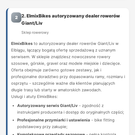
2. ElmixBikes autoryzowany dealer rowerów
2
Giant/Liv
Sklep rowerowy
ElmixBikes
to autoryzowany dealer rowerów Giant/Liv w
Elblągu, łączący bogatą ofertę sprzedażową z uznanym
serwisem. W sklepie znajdziesz nowoczesne rowery
szosowe, górskie, gravel oraz modele miejskie i dziecięce.
Oferta obejmuje zarówno gotowe zestawy, jak i
profesjonalne doradztwo przy dopasowaniu ramy, rozmiaru i
osprzętu - szczególnie ważne dla klientów planujących
długie trasy lub starty w amatorskich zawodach.
Usługi i atuty ElmixBikes:
Autoryzowany serwis Giant/Liv
- zgodność z
instrukcjami producenta i dostęp do oryginalnych części;
Profesjonalne przymiarki i ustawienia
- bike fitting
podstawowy przy zakupie;
Kompleksowe przeglądy sezonowe
- pełna kontrola