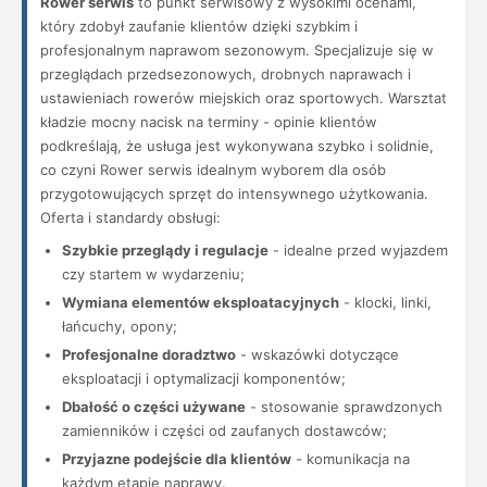
Rower serwis
to punkt serwisowy z wysokimi ocenami,
który zdobył zaufanie klientów dzięki szybkim i
profesjonalnym naprawom sezonowym. Specjalizuje się w
przeglądach przedsezonowych, drobnych naprawach i
ustawieniach rowerów miejskich oraz sportowych. Warsztat
kładzie mocny nacisk na terminy - opinie klientów
podkreślają, że usługa jest wykonywana szybko i solidnie,
co czyni Rower serwis idealnym wyborem dla osób
przygotowujących sprzęt do intensywnego użytkowania.
Oferta i standardy obsługi:
Szybkie przeglądy i regulacje
- idealne przed wyjazdem
czy startem w wydarzeniu;
Wymiana elementów eksploatacyjnych
- klocki, linki,
łańcuchy, opony;
Profesjonalne doradztwo
- wskazówki dotyczące
eksploatacji i optymalizacji komponentów;
Dbałość o części używane
- stosowanie sprawdzonych
zamienników i części od zaufanych dostawców;
Przyjazne podejście dla klientów
- komunikacja na
każdym etapie naprawy.