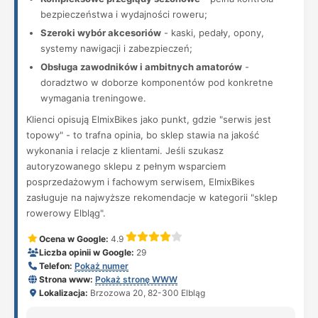
bezpieczeństwa i wydajności roweru;
Szeroki wybór akcesoriów
- kaski, pedały, opony,
systemy nawigacji i zabezpieczeń;
Obsługa zawodników i ambitnych amatorów
-
doradztwo w doborze komponentów pod konkretne
wymagania treningowe.
Klienci opisują ElmixBikes jako punkt, gdzie "serwis jest
topowy" - to trafna opinia, bo sklep stawia na jakość
wykonania i relacje z klientami. Jeśli szukasz
autoryzowanego sklepu z pełnym wsparciem
posprzedażowym i fachowym serwisem, ElmixBikes
zasługuje na najwyższe rekomendacje w kategorii "sklep
rowerowy Elbląg".
Ocena w Google:
4.9
Liczba opinii w Google:
29
Telefon:
Pokaż numer
Strona www:
Pokaż stronę WWW
Lokalizacja:
Brzozowa 20, 82-300 Elbląg