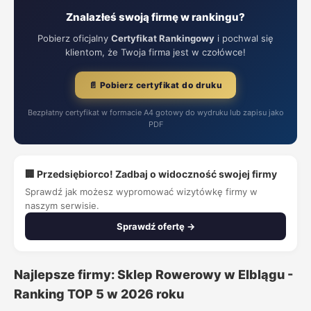
Znalazłeś swoją firmę w rankingu?
Pobierz oficjalny
Certyfikat Rankingowy
i pochwal się
klientom, że Twoja firma jest w czołówce!
📄 Pobierz certyfikat do druku
Bezpłatny certyfikat w formacie A4 gotowy do wydruku lub zapisu jako
PDF
🏢 Przedsiębiorco! Zadbaj o widoczność swojej firmy
Sprawdź jak możesz wypromować wizytówkę firmy w
naszym serwisie.
Sprawdź ofertę →
Najlepsze firmy: Sklep Rowerowy w Elblągu -
Ranking TOP 5 w 2026 roku