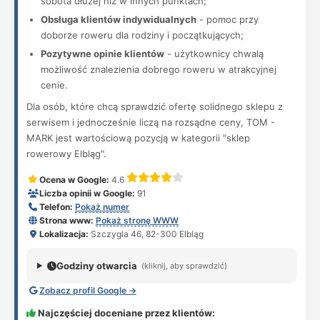
sobota dłużej niż w innych punktach;
Obsługa klientów indywidualnych
- pomoc przy
doborze roweru dla rodziny i początkujących;
Pozytywne opinie klientów
- użytkownicy chwalą
możliwość znalezienia dobrego roweru w atrakcyjnej
cenie.
Dla osób, które chcą sprawdzić ofertę solidnego sklepu z
serwisem i jednocześnie liczą na rozsądne ceny, TOM -
MARK jest wartościową pozycją w kategorii "sklep
rowerowy Elbląg".
Ocena w Google:
4.6
Liczba opinii w Google:
91
Telefon:
Pokaż numer
Strona www:
Pokaż stronę WWW
Lokalizacja:
Szczygla 46, 82-300 Elbląg
Godziny otwarcia
(kliknij, aby sprawdzić)
Zobacz profil Google →
Najczęściej doceniane przez klientów: