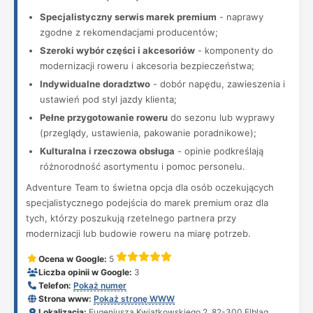
Specjalistyczny serwis marek premium
- naprawy
zgodne z rekomendacjami producentów;
Szeroki wybór części i akcesoriów
- komponenty do
modernizacji roweru i akcesoria bezpieczeństwa;
Indywidualne doradztwo
- dobór napędu, zawieszenia i
ustawień pod styl jazdy klienta;
Pełne przygotowanie roweru
do sezonu lub wyprawy
(przeglądy, ustawienia, pakowanie poradnikowe);
Kulturalna i rzeczowa obsługa
- opinie podkreślają
różnorodność asortymentu i pomoc personelu.
Adventure Team to świetna opcja dla osób oczekujących
specjalistycznego podejścia do marek premium oraz dla
tych, którzy poszukują rzetelnego partnera przy
modernizacji lub budowie roweru na miarę potrzeb.
Ocena w Google:
5
Liczba opinii w Google:
3
Telefon:
Pokaż numer
Strona www:
Pokaż stronę WWW
Lokalizacja:
Eugeniusza Kwiatkowskiego 2, 82-300 Elbląg