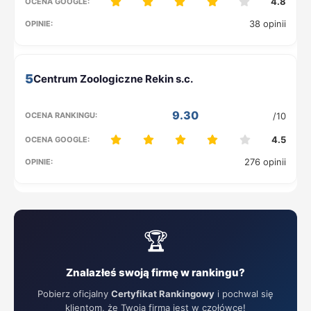
4.8
38 opinii
5
9.30
/10
4.5
276 opinii
🏆
Znalazłeś swoją firmę w rankingu?
Pobierz oficjalny
Certyfikat Rankingowy
i pochwal się
klientom, że Twoja firma jest w czołówce!