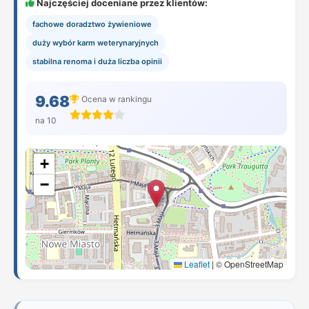
Najczęściej doceniane przez klientów:
fachowe doradztwo żywieniowe
duży wybór karm weterynaryjnych
stabilna renoma i duża liczba opinii
9.68
Ocena w rankingu
na 10
+
−
Leaflet
|
© OpenStreetMap