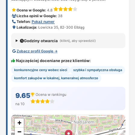
Ocena w Google:
4.8
Liczba opinii w Google:
38
Telefon:
Pokaż numer
Lokalizacja:
Łowicka 35, 82-300 Elbląg
Godziny otwarcia
(kliknij, aby sprawdzić)
Zobacz profil Google →
Najczęściej doceniane przez klientów:
konkurencyjne ceny wobec sieci
szybka i sympatyczna obsługa
komfort zakupów w lokalnej, kameralnej atmosferze
9.65
Ocena w rankingu
na 10
+
−