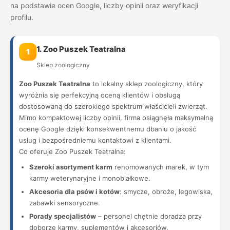
na podstawie ocen Google, liczby opinii oraz weryfikacji
profilu.
1. Zoo Puszek Teatralna
1
Sklep zoologiczny
Zoo Puszek Teatralna
to lokalny sklep zoologiczny, który
wyróżnia się perfekcyjną oceną klientów i obsługą
dostosowaną do szerokiego spektrum właścicieli zwierząt.
Mimo kompaktowej liczby opinii, firma osiągnęła maksymalną
ocenę Google dzięki konsekwentnemu dbaniu o jakość
usług i bezpośredniemu kontaktowi z klientami.
Co oferuje Zoo Puszek Teatralna:
Szeroki asortyment karm
renomowanych marek, w tym
karmy weterynaryjne i monobiałkowe.
Akcesoria dla psów i kotów
: smycze, obroże, legowiska,
zabawki sensoryczne.
Porady specjalistów
– personel chętnie doradza przy
doborze karmy, suplementów i akcesoriów.