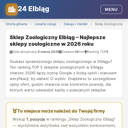
24 Elbląg
MENU
Strona główna
›
Lokalne Usługi
›
Zakupy i Handel
›
Sklep Zoologiczny Elb
Sklep Zoologiczny Elbląg – Najlepsze
sklepy zoologiczne w 2026 roku
Data aktualizacji:
5 marca 2026
Zbadano
14
firm
Ranking TOP
5
Szukasz sprawdzonego sklepu zoologicznego w Elblągu?
Ten ranking TOP 5 sklepów zoologicznych w Elblągu
(marzec 2026) łączy ocenę Google z liczbą opinii i statusem
weryfikacji, by ułatwić Ci wybór. Znajdziesz tu szczegółowe
opisy ofert, godzin otwarcia oraz konkretne powody, dla
których warto odwiedzić każdy z polecanych sklepów.
To miejsce może należeć do Twojej firmy
Wykup
1. pozycję
w rankingu „Sklep Zoologiczny Elbląg"
— wyróżniona wizytówka nad wszystkimi konkurentami,