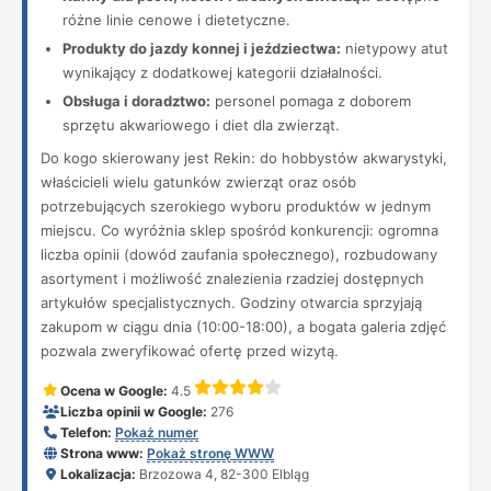
różne linie cenowe i dietetyczne.
Produkty do jazdy konnej i jeździectwa:
nietypowy atut
wynikający z dodatkowej kategorii działalności.
Obsługa i doradztwo:
personel pomaga z doborem
sprzętu akwariowego i diet dla zwierząt.
Do kogo skierowany jest Rekin: do hobbystów akwarystyki,
właścicieli wielu gatunków zwierząt oraz osób
potrzebujących szerokiego wyboru produktów w jednym
miejscu. Co wyróżnia sklep spośród konkurencji: ogromna
liczba opinii (dowód zaufania społecznego), rozbudowany
asortyment i możliwość znalezienia rzadziej dostępnych
artykułów specjalistycznych. Godziny otwarcia sprzyjają
zakupom w ciągu dnia (10:00-18:00), a bogata galeria zdjęć
pozwala zweryfikować ofertę przed wizytą.
Ocena w Google:
4.5
Liczba opinii w Google:
276
Telefon:
Pokaż numer
Strona www:
Pokaż stronę WWW
Lokalizacja:
Brzozowa 4, 82-300 Elbląg