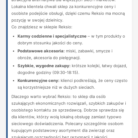
Lokalna klientela chwali sklep za konkurencyjne ceny i
osobiste podejście obsługi, dzięki czemu Reksio ma mocną
pozycję w swojej dzielnicy.
Co znajdziesz w sklepie Reksio:
Karmy codzienne i specjalistyczne
– w tym produkty o
dobrym stosunku jakości do ceny.
Podstawowe akcesoria:
miski, zabawki, smycze i
obroże, akcesoria do pielęgnacji.
Szybkie, wygodne zakupy:
krótsze kolejki, łatwy dojazd,
dogodne godziny (09:30-18:15).
Konkurencyjne ceny:
klienci podkreślają, że ceny często
są korzystniejsze niż w dużych sieciach.
Dlaczego warto wybrać Reksio: to sklep dla osób
szukających ekonomicznych rozwiązań, szybkich zakupów i
osobistego kontaktu ze sprzedawcą. Dobrze sprawdza się
dla klientów, którzy wolą lokalną obsługę zamiast typowo
sieciowego doświadczenia. Polecany szczególnie osobom
kupującym podstawowy asortyment dla zwierząt oraz
szukającym oszczędności bez rezygnacji z jakości.