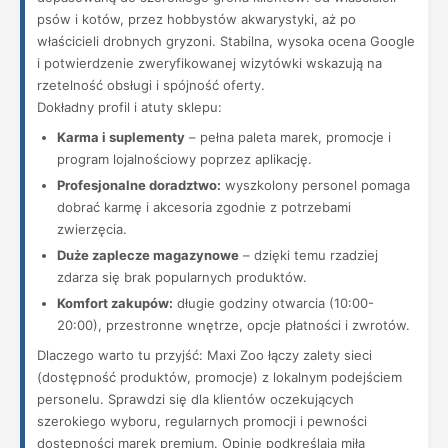
psów i kotów, przez hobbystów akwarystyki, aż po
właścicieli drobnych gryzoni. Stabilna, wysoka ocena Google
i potwierdzenie zweryfikowanej wizytówki wskazują na
rzetelność obsługi i spójność oferty.
Dokładny profil i atuty sklepu:
Karma i suplementy
– pełna paleta marek, promocje i
program lojalnościowy poprzez aplikację.
Profesjonalne doradztwo:
wyszkolony personel pomaga
dobrać karmę i akcesoria zgodnie z potrzebami
zwierzęcia.
Duże zaplecze magazynowe
– dzięki temu rzadziej
zdarza się brak popularnych produktów.
Komfort zakupów:
długie godziny otwarcia (10:00-
20:00), przestronne wnętrze, opcje płatności i zwrotów.
Dlaczego warto tu przyjść: Maxi Zoo łączy zalety sieci
(dostępność produktów, promocje) z lokalnym podejściem
personelu. Sprawdzi się dla klientów oczekujących
szerokiego wyboru, regularnych promocji i pewności
dostępności marek premium. Opinie podkreślają miłą