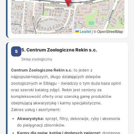
Leaflet
|
© OpenStreetMap
5. Centrum Zoologiczne Rekin s.c.
5
Sklep zoologiczny
Centrum Zoologiczne Rekin s.c.
to jeden z
najpopularniejszych, długo działających sklepów
zoologicznych w Elblągu - świadczy o tym duża baza opinii
oraz szeroki katalog zdjęć. Rekin jest ceniony za
kompleksowość oferty oraz szeroką gamę produktów
obejmującą akwarystykę i karmy specjalistyczne.
Zakres usług i asortyment:
Akwarystyka:
sprzęt, filtry, dekoracje, ryby i akcesoria
do pielęgnacji zbiorników.
Karmy dla psów, kotów i drobnych zwierząt:
dostępne