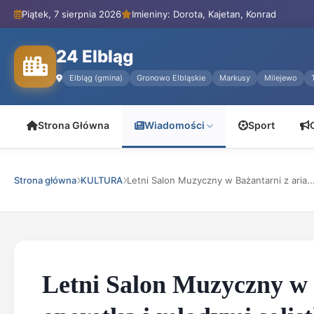
Piątek, 7 sierpnia 2026
Imieniny: Dorota, Kajetan, Konrad
24 Elbląg
Elbląg (gmina)
Gronowo Elbląskie
Markusy
Milejewo
Strona Główna
Wiadomości
Sport
Strona główna
KULTURA
Letni Salon Muzyczny w Bażantarni z aria..
Letni Salon Muzyczny w 