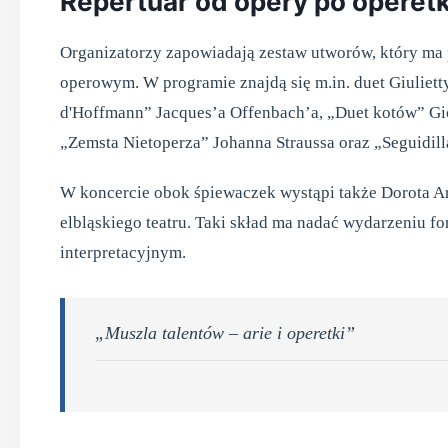
Repertuar od opery po operet
Organizatorzy zapowiadają zestaw utworów, który ma 
operowym. W programie znajdą się m.in. duet Giulietty
d'Hoffmann” Jacques’a Offenbach’a, „Duet kotów” Gio
„Zemsta Nietoperza” Johanna Straussa oraz „Seguidill
W koncercie obok śpiewaczek wystąpi także Dorota Art
elbląskiego teatru. Taki skład ma nadać wydarzeniu 
interpretacyjnym.
„Muszla talentów – arie i operetki”