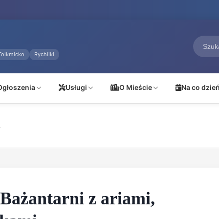
Tolkmicko
Rychliki
Ogłoszenia
Usługi
O Mieście
Na co dzie
.
Bażantarni z ariami,