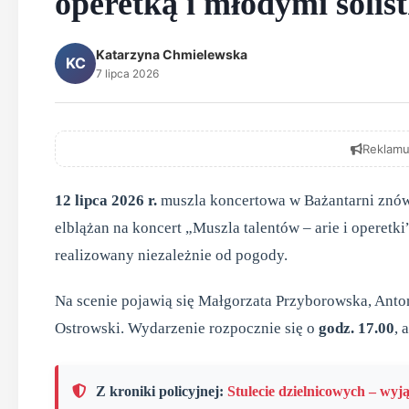
operetką i młodymi solis
Katarzyna Chmielewska
KC
7 lipca 2026
Reklamu
12 lipca 2026 r.
muszla koncertowa w Bażantarni znów
elblążan na koncert „Muszla talentów – arie i operetk
realizowany niezależnie od pogody.
Na scenie pojawią się Małgorzata Przyborowska, Anto
Ostrowski. Wydarzenie rozpocznie się o
godz. 17.00
, 
Z kroniki policyjnej:
Stulecie dzielnicowych – wyj