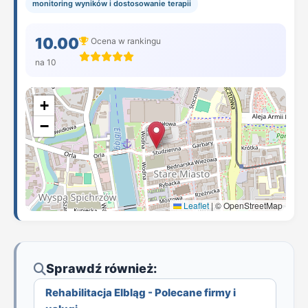
monitoring wyników i dostosowanie terapii
10.00
Ocena w rankingu
na 10
+
−
Leaflet
|
© OpenStreetMap
Sprawdź również:
Rehabilitacja Elbląg - Polecane firmy i