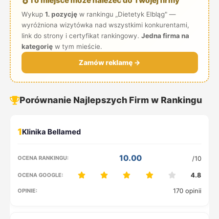
To miejsce może należeć do Twojej firmy
Wykup
1. pozycję
w rankingu „Dietetyk Elbląg" —
wyróżniona wizytówka nad wszystkimi konkurentami,
link do strony i certyfikat rankingowy.
Jedna firma na
kategorię
w tym mieście.
Zamów reklamę →
Porównanie Najlepszych Firm w Rankingu
1
10.00
/10
4.8
170 opinii