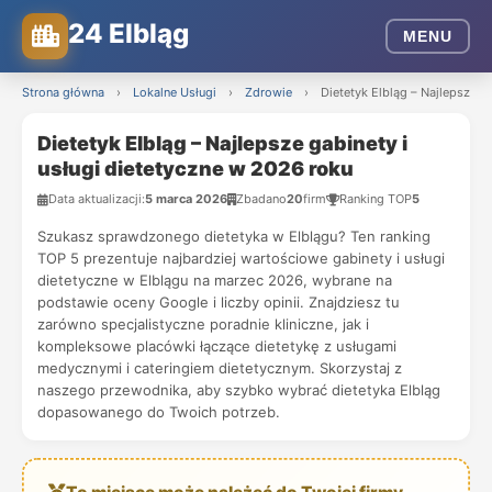
24 Elbląg
MENU
Strona główna
›
Lokalne Usługi
›
Zdrowie
›
Dietetyk Elbląg – Najlepsze g
Dietetyk Elbląg – Najlepsze gabinety i
usługi dietetyczne w 2026 roku
Data aktualizacji:
5 marca 2026
Zbadano
20
firm
Ranking TOP
5
Szukasz sprawdzonego dietetyka w Elblągu? Ten ranking
TOP 5 prezentuje najbardziej wartościowe gabinety i usługi
dietetyczne w Elblągu na marzec 2026, wybrane na
podstawie oceny Google i liczby opinii. Znajdziesz tu
zarówno specjalistyczne poradnie kliniczne, jak i
kompleksowe placówki łączące dietetykę z usługami
medycznymi i cateringiem dietetycznym. Skorzystaj z
naszego przewodnika, aby szybko wybrać dietetyka Elbląg
dopasowanego do Twoich potrzeb.