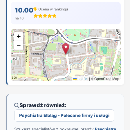
10.00
Ocena w rankingu
na 10
+
−
Leaflet
|
© OpenStreetMap
Sprawdź również:
Psychiatra Elbląg - Polecane firmy i usługi
Szukasz specjalistów z pokrewnej branży
Psychiatra