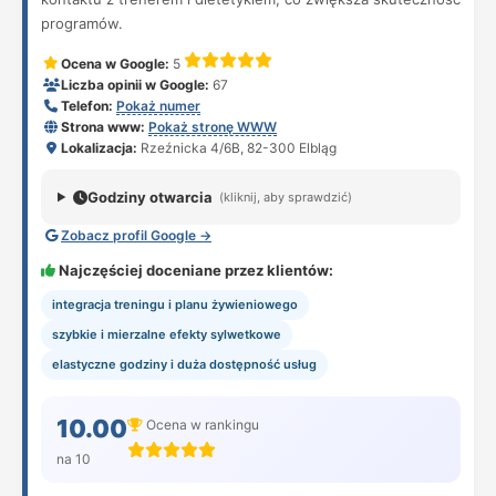
programów.
Ocena w Google:
5
Liczba opinii w Google:
67
Telefon:
Pokaż numer
Strona www:
Pokaż stronę WWW
Lokalizacja:
Rzeźnicka 4/6B, 82-300 Elbląg
Godziny otwarcia
(kliknij, aby sprawdzić)
Zobacz profil Google →
Najczęściej doceniane przez klientów:
integracja treningu i planu żywieniowego
szybkie i mierzalne efekty sylwetkowe
elastyczne godziny i duża dostępność usług
10.00
Ocena w rankingu
na 10