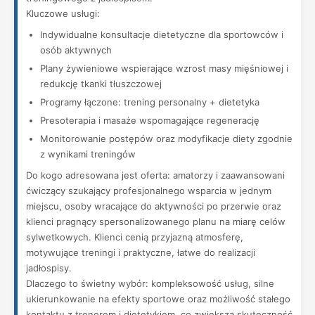
Kluczowe usługi:
Indywidualne konsultacje dietetyczne dla sportowców i
osób aktywnych
Plany żywieniowe wspierające wzrost masy mięśniowej i
redukcję tkanki tłuszczowej
Programy łączone: trening personalny + dietetyka
Presoterapia i masaże wspomagające regenerację
Monitorowanie postępów oraz modyfikacje diety zgodnie
z wynikami treningów
Do kogo adresowana jest oferta: amatorzy i zaawansowani
ćwiczący szukający profesjonalnego wsparcia w jednym
miejscu, osoby wracające do aktywności po przerwie oraz
klienci pragnący spersonalizowanego planu na miarę celów
sylwetkowych. Klienci cenią przyjazną atmosferę,
motywujące treningi i praktyczne, łatwe do realizacji
jadłospisy.
Dlaczego to świetny wybór: kompleksowość usług, silne
ukierunkowanie na efekty sportowe oraz możliwość stałego
kontaktu z trenerem i dietetykiem, co zwiększa skuteczność