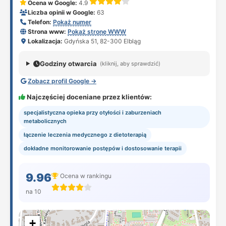
Ocena w Google:
4.9
Liczba opinii w Google:
63
Telefon:
Pokaż numer
Strona www:
Pokaż stronę WWW
Lokalizacja:
Gdyńska 51, 82-300 Elbląg
Godziny otwarcia
(kliknij, aby sprawdzić)
Zobacz profil Google →
Najczęściej doceniane przez klientów:
specjalistyczna opieka przy otyłości i zaburzeniach
metabolicznych
łączenie leczenia medycznego z dietoterapią
dokładne monitorowanie postępów i dostosowanie terapii
9.96
Ocena w rankingu
na 10
+