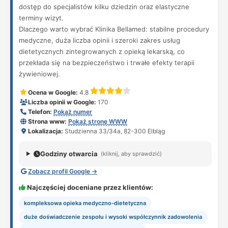
dostęp do specjalistów kilku dziedzin oraz elastyczne
terminy wizyt.
Dlaczego warto wybrać Klinika Bellamed: stabilne procedury
medyczne, duża liczba opinii i szeroki zakres usług
dietetycznych zintegrowanych z opieką lekarską, co
przekłada się na bezpieczeństwo i trwałe efekty terapii
żywieniowej.
Ocena w Google:
4.8
Liczba opinii w Google:
170
Telefon:
Pokaż numer
Strona www:
Pokaż stronę WWW
Lokalizacja:
Studzienna 33/34a, 82-300 Elbląg
Godziny otwarcia
(kliknij, aby sprawdzić)
Zobacz profil Google →
Najczęściej doceniane przez klientów:
kompleksowa opieka medyczno-dietetyczna
duże doświadczenie zespołu i wysoki współczynnik zadowolenia