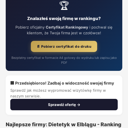
🏆
Znalazłeś swoją firmę w rankingu?
Pobierz oficjalny
Certyfikat Rankingowy
i pochwal się
klientom, że Twoja firma jest w czołówce!
📄 Pobierz certyfikat do druku
Bezpłatny certyfikat w formacie A4 gotowy do wydruku lub zapisu jako
PDF
🏢 Przedsiębiorco! Zadbaj o widoczność swojej firmy
Sprawdź jak możesz wypromować wizytówkę firmy w
naszym serwisie.
Sprawdź ofertę →
Najlepsze firmy: Dietetyk w Elblągu - Ranking