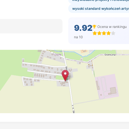
wysoki standard wykończeń arty
9.92
Ocena w rankingu
na 10