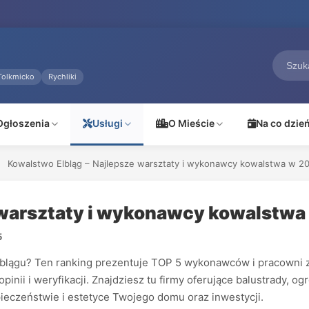
Tolkmicko
Rychliki
Ogłoszenia
Usługi
O Mieście
Na co dzie
Kowalstwo Elbląg – Najlepsze warsztaty i wykonawcy kowalstwa w 2
 warsztaty i wykonawcy kowalstwa
5
blągu? Ten ranking prezentuje TOP 5 wykonawców i pracowni z
inii i weryfikacji. Znajdziesz tu firmy oferujące balustrady, 
ieczeństwie i estetyce Twojego domu oraz inwestycji.