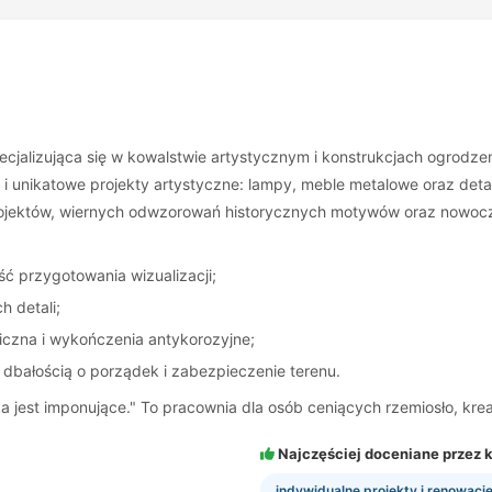
ecjalizująca się w kowalstwie artystycznym i konstrukcjach ogrodz
i unikatowe projekty artystyczne: lampy, meble metalowe oraz detal
projektów, wiernych odwzorowań historycznych motywów oraz nowo
ść przygotowania wizualizacji;
 detali;
iczna i wykończenia antykorozyjne;
z dbałością o porządek i zabezpieczenie terenu.
yka jest imponujące." To pracownia dla osób ceniących rzemiosło, kr
Najczęściej doceniane przez k
indywidualne projekty i renowacj