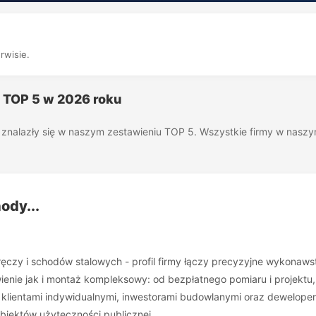
rwisie.
g TOP 5 w 2026 roku
óre znalazły się w naszym zestawieniu TOP 5. Wszystkie firmy w nas
ody...
oręczy i schodów stalowych - profil firmy łączy precyzyjne wykonaw
nie jak i montaż kompleksowy: od bezpłatnego pomiaru i projektu, 
z klientami indywidualnymi, inwestorami budowlanymi oraz dewelope
biektów użyteczności publicznej.