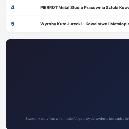
4
PIERROT Metal Studio Pracownia Sztuki Kow
5
Wyroby Kute Jurecki - Kowalstwo i Metalopl
Bezpłatny certyfikat w formacie A4 gotowy do wydruku lub zapisu ja