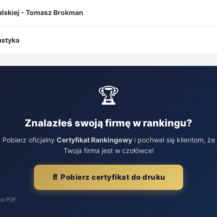
alskiej - Tomasz Brokman
astyka
🏆
Znalazłeś swoją firmę w rankingu?
Pobierz oficjalny
Certyfikat Rankingowy
i pochwal się klientom, że
Twoja firma jest w czołówce!
📄 Pobierz certyfikat do druku
ko PDF