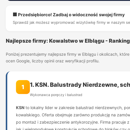
🏢 Przedsiębiorco! Zadbaj o widoczność swojej firmy
Sprawdź jak możesz wypromować wizytówkę firmy w naszym se
Najlepsze firmy: Kowalstwo w Elblągu - Rankin
Poniżej prezentujemy najlepsze firmy w Elblągu i okolicach, kt
ocen Google, liczby opinii oraz weryfikacji profilu.
1. KSN. Balustrady Nierdzewne, sch
1
Wykonawca poręczy i balustrad
KSN
to lokalny lider w zakresie balustrad nierdzewnych, p
kowalskiego. Oferta obejmuje zarówno produkcję na zamówie
po montaż i zabezpieczenie antykorozyjne. Firma pracuje 
jak i wielomodułowe konstrukcje schodowe do bloków czy o