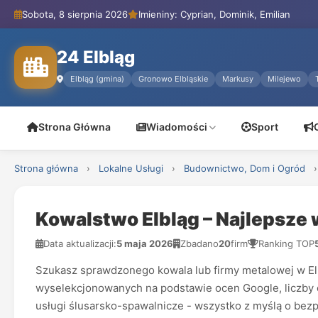
Sobota, 8 sierpnia 2026
Imieniny: Cyprian, Dominik, Emilian
24 Elbląg
Elbląg (gmina)
Gronowo Elbląskie
Markusy
Milejewo
Strona Główna
Wiadomości
Sport
Strona główna
›
Lokalne Usługi
›
Budownictwo, Dom i Ogród
›
Kowalstwo Elbląg – Najlepsze
Data aktualizacji:
5 maja 2026
Zbadano
20
firm
Ranking TOP
Szukasz sprawdzonego kowala lub firmy metalowej w El
wyselekcjonowanych na podstawie ocen Google, liczby op
usługi ślusarsko-spawalnicze - wszystko z myślą o bezp