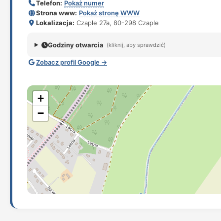
Telefon:
Pokaż numer
Strona www:
Pokaż stronę WWW
Lokalizacja:
Czaple 27a, 80-298 Czaple
Godziny otwarcia
(kliknij, aby sprawdzić)
Zobacz profil Google →
+
−