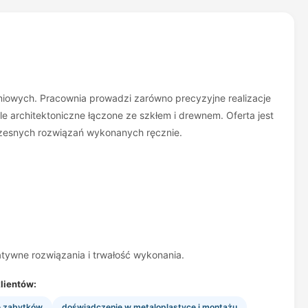
eniowych. Pracownia prowadzi zarówno precyzyjne realizacje
e architektoniczne łączone ze szkłem i drewnem. Oferta jest
czesnych rozwiązań wykonanych ręcznie.
eatywne rozwiązania i trwałość wykonania.
lientów:
e zabytków
doświadczenie w metaloplastyce i montażu