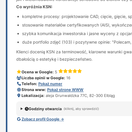
Co wyróżnia KSN:
kompletne procesy: projektowanie CAD, cięcie, gięcie, 
stosowanie materiałów certyfikowanych (AISI, wykończen
szybka komunikacja inwestorska i jasne wyceny z opcjam
duże portfolio zdjęć (103) i pozytywne opinie: "Polecam
Klienci docenią KSN za terminowość, klarowne warunki gw
dbałością o estetykę i bezpieczeństwo.
Ocena w Google:
5
Liczba opinii w Google:
16
Telefon:
Pokaż numer
Strona www:
Pokaż stronę WWW
Lokalizacja:
aleja Grunwaldzka 77C, 82-300 Elbląg
Godziny otwarcia
(kliknij, aby sprawdzić)
Zobacz profil Google →