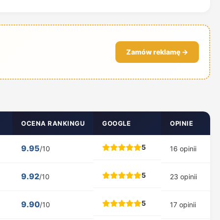
Zamów reklamę →
OCENA RANKINGU
GOOGLE
OPINIE
5
9.95
/10
16 opinii
5
9.92
/10
23 opinii
5
9.90
/10
17 opinii