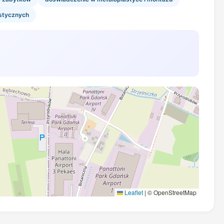
stycznych
Leaflet
|
© OpenStreetMap