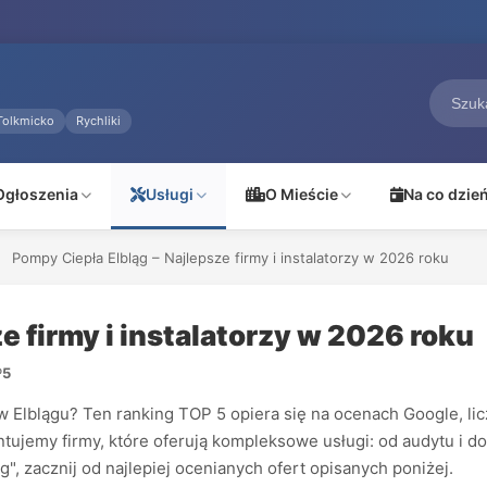
Tolkmicko
Rychliki
Ogłoszenia
Usługi
O Mieście
Na co dzie
Pompy Ciepła Elbląg – Najlepsze firmy i instalatorzy w 2026 roku
e firmy i instalatorzy w 2026 roku
P
5
lblągu? Ten ranking TOP 5 opiera się na ocenach Google, liczbi
ujemy firmy, które oferują kompleksowe usługi: od audytu i do
g", zacznij od najlepiej ocenianych ofert opisanych poniżej.