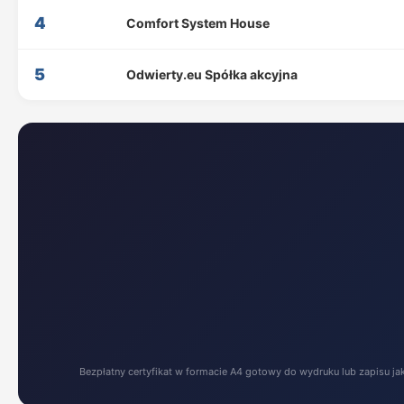
4
Comfort System House
5
Odwierty.eu Spółka akcyjna
Bezpłatny certyfikat w formacie A4 gotowy do wydruku lub zapisu ja