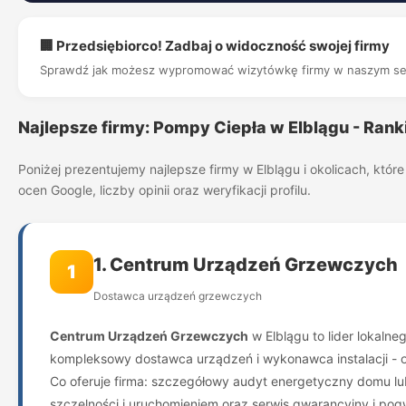
🏢 Przedsiębiorco! Zadbaj o widoczność swojej firmy
Sprawdź jak możesz wypromować wizytówkę firmy w naszym se
Najlepsze firmy: Pompy Ciepła w Elblągu - Ran
Poniżej prezentujemy najlepsze firmy w Elblągu i okolicach, kt
ocen Google, liczby opinii oraz weryfikacji profilu.
1. Centrum Urządzeń Grzewczych
1
Dostawca urządzeń grzewczych
Centrum Urządzeń Grzewczych
w Elblągu to lider lokalne
kompleksowy dostawca urządzeń i wykonawca instalacji - od
Co oferuje firma: szczegółowy audyt energetyczny domu l
szczelności i uruchomieniem oraz serwis gwarancyjny i po