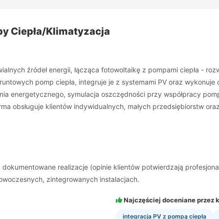
mpy Ciepła/Klimatyzacja
awialnych źródeł energii, łącząca fotowoltaikę z pompami ciepła - 
 gruntowych pomp ciepła, integruje je z systemami PV oraz wykonuje c
ania energetycznego, symulacja oszczędności przy współpracy pomp
irma obsługuje klientów indywidualnych, małych przedsiębiorstw oraz
dokumentowane realizacje (opinie klientów potwierdzają profesjona
nowoczesnych, zintegrowanych instalacjach.
Najczęściej doceniane przez k
integracja PV z pompą ciepła