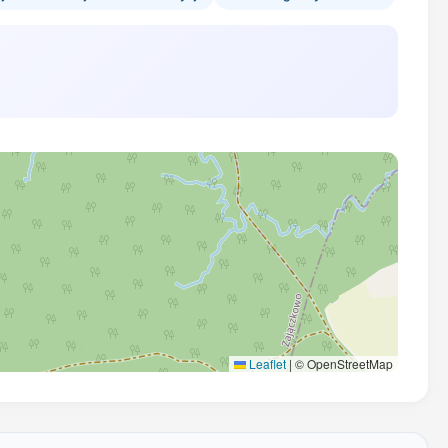
Leaflet
|
© OpenStreetMap