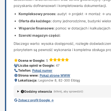
pozyskaniu dofinansowań i kompletowaniu dokumentacji.
Kompleksowy proces:
audyt → projekt → montaż → uru
Oferta dla każdego:
domy jednorodzinne, budynki wielor
Wsparcie finansowe:
pomoc w dotacjach i kalkulacjach 
Szeroki magazyn części:
Dlaczego warto: wysoka dostępność, rozległe doświadczenie 
priorytetem są pewność wykonania i kompletna obsługa pro
Ocena w Google:
5
Liczba opinii w Google:
47
Telefon:
Pokaż numer
Strona www:
Pokaż stronę WWW
Lokalizacja:
Legionów 8, 82-300 Elbląg
Godziny otwarcia
(kliknij, aby sprawdzić)
Zobacz profil Google →