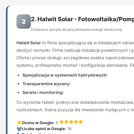
2. Halwit Solar - Fotowoltaika/Po
2
Dostawca sprzętu do pozyskiwania energii słonecznej
Halwit Solar
to firma specjalizująca się w instalacjach odn
obniżyć rachunki. Firma realizuje instalacje powietrznych i
Oferta i proces obsługi: szczegółowa analiza zapotrzebow
systemu, profesjonalny montaż i konfiguracja sterowania. F
Specjalizacja w systemach hybrydowych:
Transparentne wyceny:
Serwis i monitoring:
Co wyróżnia Halwit: praktyczne doświadczenie montażowe, 
rozliczeniach. Dobra pozycja dla inwestorów myślących o 
Ocena w Google:
5
Liczba opinii w Google:
16