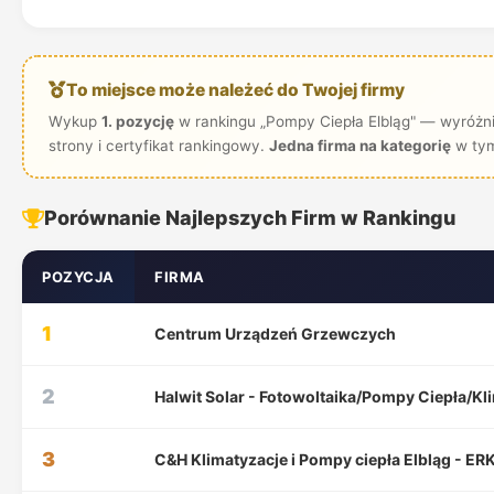
To miejsce może należeć do Twojej firmy
Wykup
1. pozycję
w rankingu „Pompy Ciepła Elbląg" — wyróżni
strony i certyfikat rankingowy.
Jedna firma na kategorię
w tym
Porównanie Najlepszych Firm w Rankingu
POZYCJA
FIRMA
1
Centrum Urządzeń Grzewczych
2
Halwit Solar - Fotowoltaika/Pompy Ciepła/Kl
3
C&H Klimatyzacje i Pompy ciepła Elbląg - ER