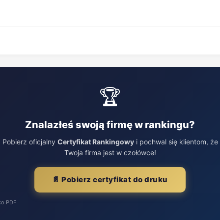
🏆
Znalazłeś swoją firmę w rankingu?
Pobierz oficjalny
Certyfikat Rankingowy
i pochwal się klientom, że
Twoja firma jest w czołówce!
📄 Pobierz certyfikat do druku
ko PDF