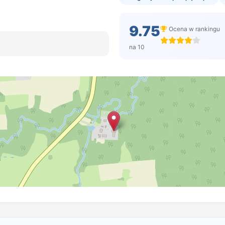
9.75
Ocena w rankingu
na 10