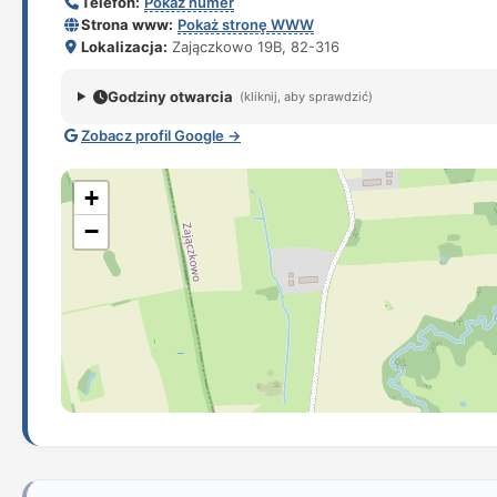
Telefon:
Pokaż numer
Strona www:
Pokaż stronę WWW
Lokalizacja:
Zajączkowo 19B, 82-316
Godziny otwarcia
(kliknij, aby sprawdzić)
Zobacz profil Google →
+
−