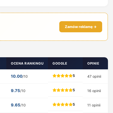
Zamów reklamę →
OCENA RANKINGU
GOOGLE
OPINIE
5
10.00
/10
47 opinii
5
9.75
/10
16 opinii
5
9.65
/10
11 opinii