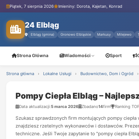
Piątek, 7 sierpnia 2026
Imieniny: Dorota, Kajetan, Konrad
24 Elbląg
Elbląg (gmina)
Gronowo Elbląskie
Markusy
Milejewo
Strona Główna
Wiadomości
Sport
Strona główna
›
Lokalne Usługi
›
Budownictwo, Dom i Ogród
›
Pompy Ciepła Elbląg – Najlepsz
Data aktualizacji:
5 marca 2026
Zbadano
14
firm
Ranking TO
Szukasz sprawdzonych firm montujących pompy ciepła w E
znajdziesz rzetelnych wykonawców i dostawców. Prezent
techniczne. Jeśli Twoje zapytanie to "pompy ciepła Elblą