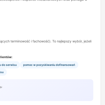
ących terminowość i fachowość). To najlepszy wybór, jeżeli
lientów:
u do serwisu
pomoc w pozyskiwaniu dofinansowań
isu
gu