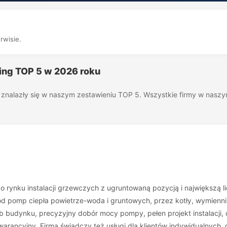
rwisie.
king TOP 5 w 2026 roku
óre znalazły się w naszym zestawieniu TOP 5. Wszystkie firmy w nas
go rynku instalacji grzewczych z ugruntowaną pozycją i największą li
 pomp ciepła powietrze-woda i gruntowych, przez kotły, wymienniki,
ub budynku, precyzyjny dobór mocy pompy, pełen projekt instalacj
gwarancyjny. Firma świadczy też usługi dla klientów indywidualnyc