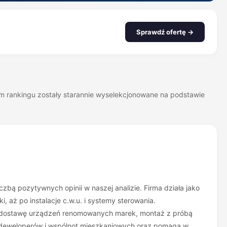
Sprawdź ofertę →
zym rankingu zostały starannie wyselekcjonowane na podstawie
czbą pozytywnych opinii w naszej analizie. Firma działa jako
 aż po instalacje c.w.u. i systemy sterowania.
i, dostawę urządzeń renomowanych marek, montaż z próbą
h, deweloperów i wspólnot mieszkaniowych oraz pomaga w